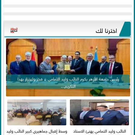
اخترنا لك
رئيس جامعة الأزهر يكرم النائب وليد التمامي .. فخر واعتزاز بهذا
التكريم...
النائب وليد التمامي يهنئ الاستاذ
وسط إقبال جماهيري كبير النائب وليد