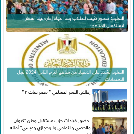
التعليم: حضور كثيف للطلاب بعد انتهاء إجازة عيد الفطر
لاستكمال المناهج
التعليم تشدد على الانتهاء من مناهج الترم الثاني 2024 قبل
الامتحانات
إطلاق القمر الصناعي ” مصر سات ٢ ”
بحضور قيادات حزب مستقبل وطن ”كيوان
والحصي والتمامي وابوحجازي وعيسي” أمانه
كفر...