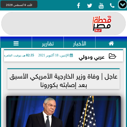




الأحد 9 أغسطس 2026

الأخبار
تقارير

عربي ودولي
الإثنين، 18 أكتوبر 2021
02:35 مـ
بتوقيت القاهرة
2021-10-18 14:35:47
عاجل | وفاة وزير الخارجية الأمريكي الأسبق
بعد إصابته بكورونا