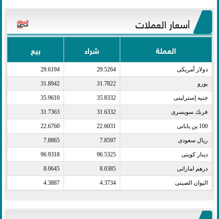
أسعار العملات
العملة
شراء
بيع
دولار أمريكى​
29.5264
29.6194
يورو​
31.7822
31.8942
جنيه إسترلينى​
35.8332
35.9610
فرنك سويسرى​
31.6332
31.7363
100 ين يابانى​
22.6031
22.6760
ريال سعودى​
7.8597
7.8865
دينار كويتى​
96.5325
96.9318
درهم اماراتى​
8.0385
8.0645
اليوان الصينى​
4.3734
4.3887