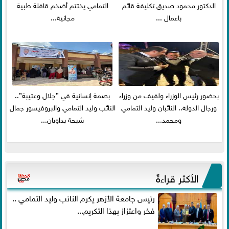
الدكتور محمود صديق تكليفة قائم
التمامي يختتم أضخم قافلة طبية
باعمال ...
مجانية...
بحضور رئيس الوزراء ولفيف من وزراء
بصمة إنسانية في ”جلال وعتيبة”..
ورجال الدولة.. النائبان وليد التمامي
النائب وليد التمامي والبروفيسور جمال
ومحمد...
شيحة يداويان...
الأكثر قراءةً
رئيس جامعة الأزهر يكرم النائب وليد التمامي ..
فخر واعتزاز بهذا التكريم...