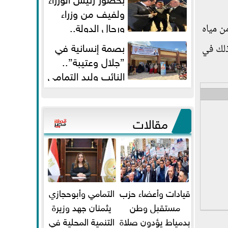
ولفيف من وزراء
ورجال الدولة..
من مياه
النائبان وليد التمامي ومحمد...
بصمة إنسانية في
ذلك في
”جلال وعتيبة”..
النائب وليد التمامي
والبروفيسور جمال شيحة يداويان...
مقالات
قيادات وأعضاء حزب
التمامي وأبوحجازي
مستقبل وطن
يثمنان جهد وزيرة
بدمياط يؤدون صلاة
التنمية المحلية في