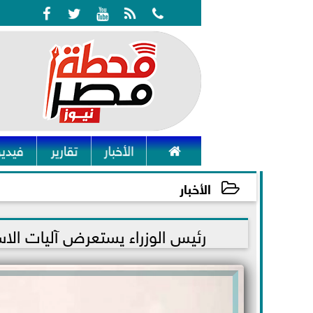






الأخبار
تقارير
فيديو
الأخبار
2021-10-17 14:11:41
رئيس الوزراء يستعرض آليات الاست