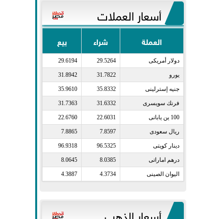
أسعار العملات
العملة
شراء
بيع
دولار أمريكى​
29.5264
29.6194
يورو​
31.7822
31.8942
جنيه إسترلينى​
35.8332
35.9610
فرنك سويسرى​
31.6332
31.7363
100 ين يابانى​
22.6031
22.6760
ريال سعودى​
7.8597
7.8865
دينار كويتى​
96.5325
96.9318
درهم اماراتى​
8.0385
8.0645
اليوان الصينى​
4.3734
4.3887
أسعار الذهب