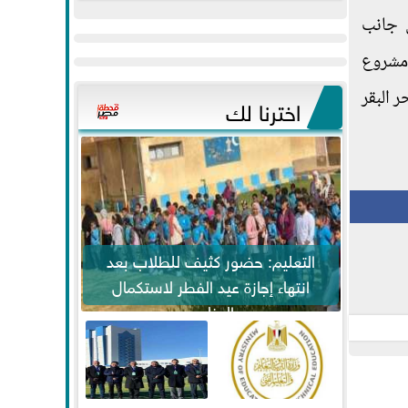
عيد
مواكبة خطوات
ى جانب
الفطر..ويحتشدون
الرئيس السيسي...
 مشروع
وسط آلاف...
 البقر
اخترنا لك
التعليم: حضور كثيف للطلاب بعد
انتهاء إجازة عيد الفطر لاستكمال
المناهج