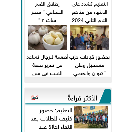
التعليم تشدد على
إطلاق القمر
الانتهاء من مناهج
الصناعي ” مصر
الترم الثاني 2024
سات ٢ ”
قبل الامتحانات
بحضور قيادات حزب
أطعمة للرجال تساعد
مستقبل وطن
فى تعزيز صحة
”كيوان والحصي
القلب فى سن
والتمامي وابوحجازي
الأربعين
وعيسي” أمانه كفر...
الأكثر قراءةً
التعليم: حضور
كثيف للطلاب بعد
انتهاء إجازة عيد