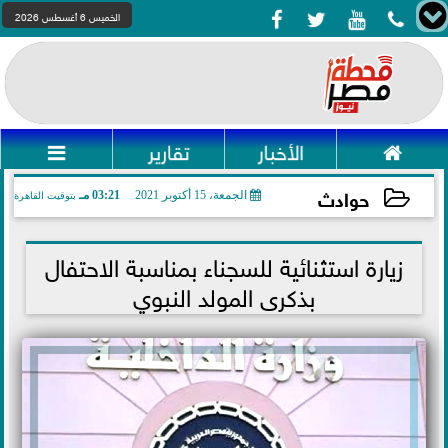




الخميس 6 أغسطس 2026

الأخبار
تقارير

حوادث
الجمعة، 15 أكتوبر 2021
03:21 مـ
بتوقيت القاهرة
2021-10-15 15:21:39
زيارة استثنائية للسجناء بمناسبة الاحتفال
بذكرى المولد النبوي