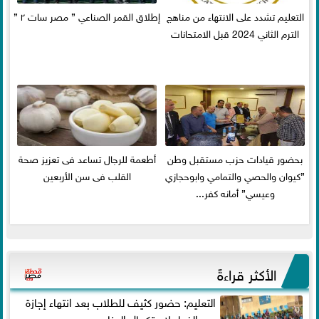
التعليم تشدد على الانتهاء من مناهج
إطلاق القمر الصناعي ” مصر سات ٢ ”
الترم الثاني 2024 قبل الامتحانات
بحضور قيادات حزب مستقبل وطن
أطعمة للرجال تساعد فى تعزيز صحة
”كيوان والحصي والتمامي وابوحجازي
القلب فى سن الأربعين
وعيسي” أمانه كفر...
الأكثر قراءةً
التعليم: حضور كثيف للطلاب بعد انتهاء إجازة
عيد الفطر لاستكمال المناهج