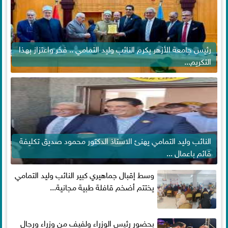
رئيس جامعة الأزهر يكرم النائب وليد التمامي .. فخر واعتزاز بهذا
التكريم...
النائب وليد التمامي يهنئ الاستاذ الدكتور محمود صديق تكليفة
قائم باعمال ...
وسط إقبال جماهيري كبير النائب وليد التمامي
يختتم أضخم قافلة طبية مجانية...
بحضور رئيس الوزراء ولفيف من وزراء ورجال