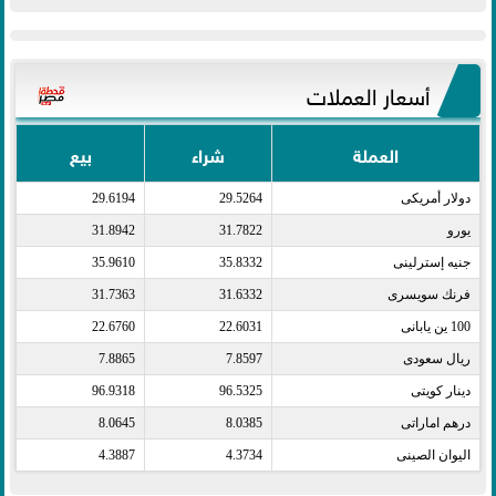
أسعار العملات
العملة
شراء
بيع
دولار أمريكى​
29.5264
29.6194
يورو​
31.7822
31.8942
جنيه إسترلينى​
35.8332
35.9610
فرنك سويسرى​
31.6332
31.7363
100 ين يابانى​
22.6031
22.6760
ريال سعودى​
7.8597
7.8865
دينار كويتى​
96.5325
96.9318
درهم اماراتى​
8.0385
8.0645
اليوان الصينى​
4.3734
4.3887