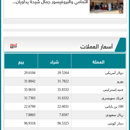
التمامي والبروفيسور جمال شيحة يداويان...
أسعار العملات
العملة
شراء
بيع
دولار أمريكى​
29.5264
29.6194
يورو​
31.7822
31.8942
جنيه إسترلينى​
35.8332
35.9610
فرنك سويسرى​
31.6332
31.7363
100 ين يابانى​
22.6031
22.6760
ريال سعودى​
7.8597
7.8865
دينار كويتى​
96.5325
96.9318