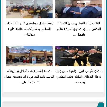
النائب وليد التمامي يهنئ الاستاذ
وسط إقبال جماهيري كبير النائب وليد
الدكتور محمود صديق تكليفة قائم
التمامي يختتم أضخم قافلة طبية
باعمال ...
مجانية...
بحضور رئيس الوزراء ولفيف من وزراء
بصمة إنسانية في ”جلال وعتيبة”..
ورجال الدولة.. النائبان وليد التمامي
النائب وليد التمامي والبروفيسور جمال
ومحمد...
شيحة يداويان...