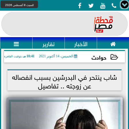




السبت 8 أغسطس 2026

الأخبار
تقارير

حوادث
الخميس، 14 أكتوبر 2021
10:41 مـ
بتوقيت القاهرة
2021-10-14 22:41:59
شاب ينتحر في البدرشين بسبب انفصاله
عن زوجته .. تفاصيل