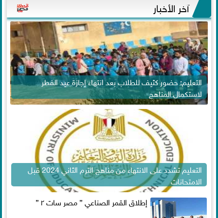
آخر الأخبار
التعليم: حضور كثيف للطلاب بعد انتهاء إجازة عيد الفطر
لاستكمال المناهج
التعليم تشدد على الانتهاء من مناهج الترم الثاني 2024 قبل
الامتحانات
إطلاق القمر الصناعي ” مصر سات ٢ ”