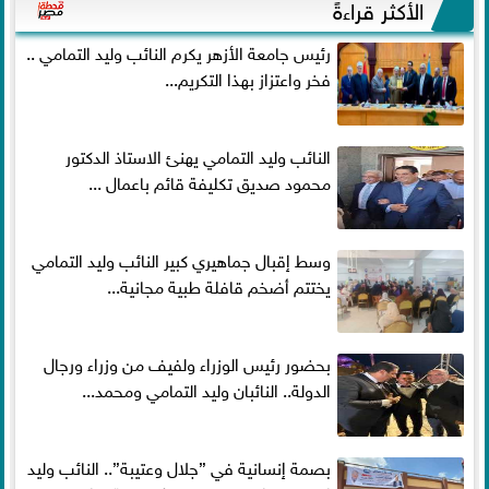
الأكثر قراءةً
رئيس جامعة الأزهر يكرم النائب وليد التمامي ..
فخر واعتزاز بهذا التكريم...
النائب وليد التمامي يهنئ الاستاذ الدكتور
محمود صديق تكليفة قائم باعمال ...
وسط إقبال جماهيري كبير النائب وليد التمامي
يختتم أضخم قافلة طبية مجانية...
بحضور رئيس الوزراء ولفيف من وزراء ورجال
الدولة.. النائبان وليد التمامي ومحمد...
بصمة إنسانية في ”جلال وعتيبة”.. النائب وليد