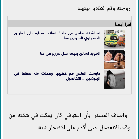
زوجته وتم الطلاق بينهما.
اقرأ أيضاً
إصابة 3اشخاص فی حادث انقلاب سیارة علی الطریق
الصحراوي الشرقى بقنا
المؤبد لسائق بتهمة قتل مزارع في قنا
مارست الجنس مع خطيبها وحملت منه سفاحا في
البدرشين .. التفاصيل
وأضاف المصدر، بأن المتوفي كان يمكث في شقته من
وقت الانفصال حتى أقدم على الانتحار شنقا.