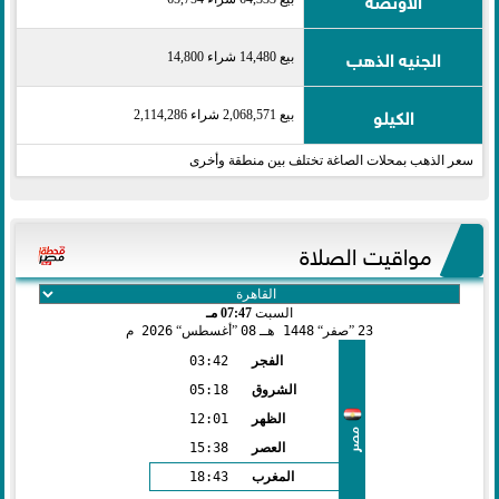
الجنيه الذهب
بيع 14,480 شراء 14,800
الكيلو
بيع 2,068,571 شراء 2,114,286
سعر الذهب بمحلات الصاغة تختلف بين منطقة وأخرى
مواقيت الصلاة
السبت
07:47 مـ
23
صفر
1448 هـ
08
أغسطس
2026 م
الفجر
03:42
الشروق
05:18
الظهر
12:01
مصر
العصر
15:38
المغرب
18:43