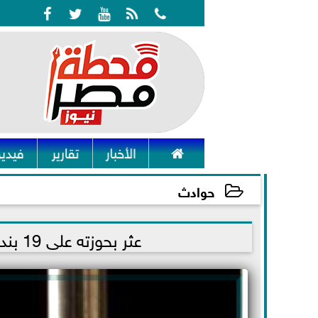






الأخبار
تقارير
فيديو
حوادث
2021-10-13 15:26:58
عثر بحوزته على 19 بندقية .. حبس تاجر السلاح في البدرشين