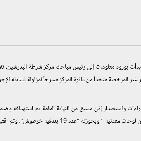
ة بدأت بورود معلومات إلى رئيس مباحث مركز شرطة البدرشين، تفي
غير المرخصة متخذاً من دائرة المركز مسرحاً لمزاولة نشاطه الإجر
راءات واستصدار إذن مسبق من النيابة العامة تم استهدافه وضب
تردده على دائرة المركز مُستقلاً سيارة ربع نقل "بدون لوحات معدنية " وبحوزته "عدد 19 بندقية 