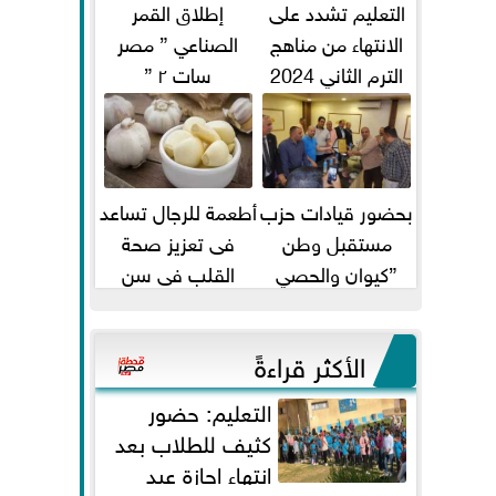
التعليم تشدد على
إطلاق القمر
الانتهاء من مناهج
الصناعي ” مصر
الترم الثاني 2024
سات ٢ ”
قبل الامتحانات
بحضور قيادات حزب
أطعمة للرجال تساعد
مستقبل وطن
فى تعزيز صحة
”كيوان والحصي
القلب فى سن
والتمامي وابوحجازي
الأربعين
وعيسي” أمانه كفر...
الأكثر قراءةً
التعليم: حضور
كثيف للطلاب بعد
انتهاء إجازة عيد