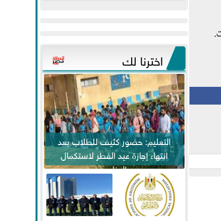
عيد
مواكبة خطوات
الفطر..ويحتشدون
الرئيس السيسي...
.
وسط آلاف...
اخترنا لك
التعليم: حضور كثيف للطلاب بعد
انتهاء إجازة عيد الفطر لاستكمال
المناهج