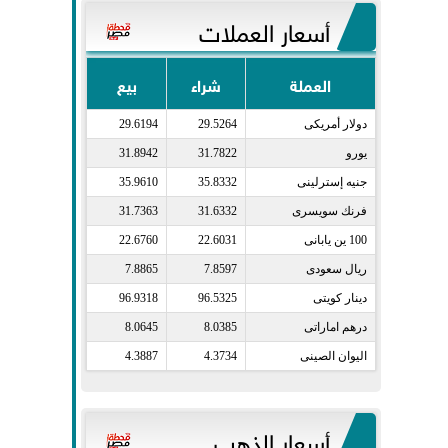
أسعار العملات
العملة
شراء
بيع
دولار أمريكى​
29.5264
29.6194
يورو​
31.7822
31.8942
جنيه إسترلينى​
35.8332
35.9610
فرنك سويسرى​
31.6332
31.7363
100 ين يابانى​
22.6031
22.6760
ريال سعودى​
7.8597
7.8865
دينار كويتى​
96.5325
96.9318
درهم اماراتى​
8.0385
8.0645
اليوان الصينى​
4.3734
4.3887
أسعار الذهب