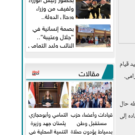
ولفيف من وزراء
ورجال الدولة..
النائبان وليد التمامي ومحمد...
بصمة إنسانية في
”جلال وعتيبة”..
النائب وليد التمامي
والبروفيسور جمال شيحة يداويان...
د قيام
مقالات
امى.
طه حال
قيادات وأعضاء حزب
التمامي وأبوحجازي
خرطوش"، وتم اقتياده إلى
مستقبل وطن
يثمنان جهد وزيرة
بدمياط يؤدون صلاة
التنمية المحلية في