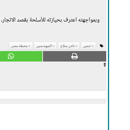
وبمواجهته اعترف بحيازته للأسلحة بقصد الاتجار، و
حبس
تاجر سلاح
المهندسين
محطة مصر
⇧