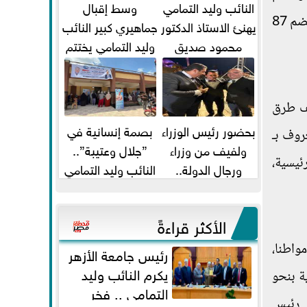
النائب وليد التمامي
وسط إقبال
171 من التوابع والكفور والنجوع بعدد سكان يصل إلى 467 ألف مواطن، كما تشمل إقامة 4 وحدات محلية في 7 قرى تضم 87
يهنئ الاستاذ الدكتور
جماهيري كبير النائب
محمود صديق
وليد التمامي يختتم
تكليفة قائم باعمال
أضخم قافلة طبية
...
مجانية...
صف طرق
بحضور رئيس الوزراء
بصمة إنسانية في
روف بـ
ولفيف من وزراء
”جلال وعتيبة”..
ئيسية،
ورجال الدولة..
النائب وليد التمامي
النائبان وليد التمامي
والبروفيسور جمال
ومحمد...
شيحة يداويان...
الأكثر قراءةً
 الوزراء ومرافقوه جولتهم بقرية الدير بتفقد مركز طب الأسرة بالقرية، الذي تم إنشاؤه ليخدم 55363 مواطنا،
رئيس جامعة الأزهر
يكرم النائب وليد
لقرية بنحو
التمامي .. فخر
شفى طيبة التخصصي بنحو 7.5 كم ، وتجول رئيس