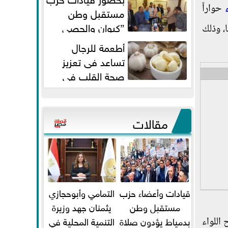
حواراً
مستقبل وطن
”كيوان والحصي
، وذلك
والتمامي وابوحجازي وعيسي” أمانه
أطعمة للرجال
كفر...
تساعد فى تعزيز
صحة القلب فى
سن الأربعين
مقالات
قيادات وأعضاء حزب
التمامي وأبوحجازي
مستقبل وطن
يثمنان جهد وزيرة
بدمياط يؤدون صلاة
التنمية المحلية في
اللواء