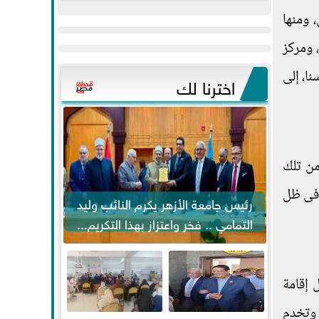
عيد
مواكبة خطوات
 ومنها
الفطر..ويحتشدون
الرئيس السيسي...
 ومركز
وسط آلاف...
مركز إسنا، إلى
اخترنا لك
من تلك
 فى ظل
رئيس جامعة الأزهر يكرم النائب وليد
التمامي .. فخر واعتزاز بهذا التكريم...
 إقامة
منت، حيث تشمل إقامة 9 وحدات محلية في مركز إسنا في 27 قرية وتخدم