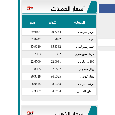
أسعار العملات
العملة
شراء
بيع
دولار أمريكى​
29.5264
29.6194
يورو​
31.7822
31.8942
جنيه إسترلينى​
35.8332
35.9610
فرنك سويسرى​
31.6332
31.7363
100 ين يابانى​
22.6031
22.6760
ريال سعودى​
7.8597
7.8865
دينار كويتى​
96.5325
96.9318
درهم اماراتى​
8.0385
8.0645
اليوان الصينى​
4.3734
4.3887
أسعار الذهب