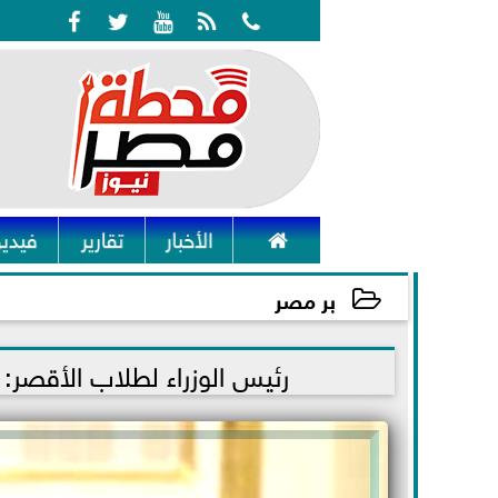






الأخبار
تقارير
فيديو
بر مصر
2021-10-12 15:48:06
رئيس الوزراء لطلاب الأقصر: يج