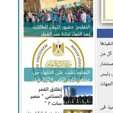
التعليم: حضور كثيف للطلاب
بعد انتهاء إجازة عيد الفطر
لاستكمال المناهج
نفيذها
ه كل من
لمستشار
التعليم تشدد على الانتهاء من
، رئيس
مناهج الترم الثاني 2024 قبل
الجهات
الامتحانات
إطلاق القمر
الصناعي ” مصر
سات ٢ ”
ميذ فى
بحضور قيادات حزب