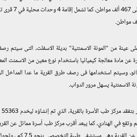
لى عينة من "المونة الاسمنتية" بديلة الاسفلت، التى سيتم ر
ارة عن مادة معالجة كيميائيا باستخدام نوع معين من الاسمنت المع
نو، وسيتم استخدامها فى رصف طرق القرية ما عدا المداخل الر
نة الاسمنتية يسهل مرور الدواب.
واختتم رئيس
 تبعد أقرب وحدة صحية عن القرية بنحو 11 كم وتقع في الهنادي، كما يبعد أقرب مركز طب أسرة مماثل عن ا
7 كم ويقع في مركز إسنا، بينما تبعد أقرب مستشفى عن القرية وهي مست