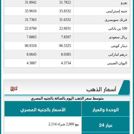
يورو​
31.7822
31.8942
جنيه إسترلينى​
35.8332
35.9610
فرنك سويسرى​
31.6332
31.7363
100 ين يابانى​
22.6031
22.6760
ريال سعودى​
7.8597
7.8865
دينار كويتى​
96.5325
96.9318
درهم اماراتى​
8.0385
8.0645
اليوان الصينى​
4.3734
4.3887
أسعار الذهب
متوسط سعر الذهب اليوم بالصاغة بالجنيه المصري
الوحدة والعيار
الأسعار بالجنيه المصري
عيار 24
بيع 2,069 شراء 2,114