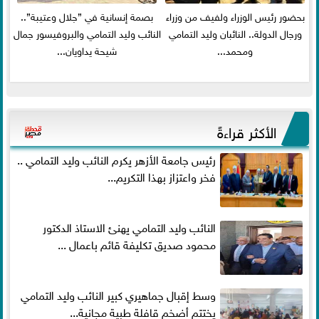
بحضور رئيس الوزراء ولفيف من وزراء
بصمة إنسانية في ”جلال وعتيبة”..
ورجال الدولة.. النائبان وليد التمامي
النائب وليد التمامي والبروفيسور جمال
ومحمد...
شيحة يداويان...
الأكثر قراءةً
رئيس جامعة الأزهر يكرم النائب وليد التمامي ..
فخر واعتزاز بهذا التكريم...
النائب وليد التمامي يهنئ الاستاذ الدكتور
محمود صديق تكليفة قائم باعمال ...
وسط إقبال جماهيري كبير النائب وليد التمامي
يختتم أضخم قافلة طبية مجانية...