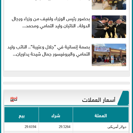
بحضور رئيس الوزراء ولفيف من وزراء ورجال
الدولة.. النائبان وليد التمامي ومحمد...
بصمة إنسانية في ”جلال وعتيبة”.. النائب وليد
التمامي والبروفيسور جمال شيحة يداويان...
أسعار العملات
العملة
شراء
بيع
دولار أمريكى​
29.5264
29.6194