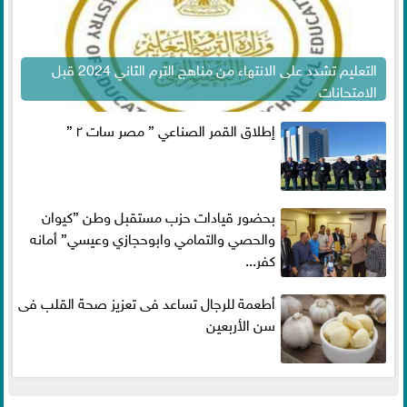
التعليم تشدد على الانتهاء من مناهج الترم الثاني 2024 قبل
الامتحانات
إطلاق القمر الصناعي ” مصر سات ٢ ”
بحضور قيادات حزب مستقبل وطن ”كيوان
والحصي والتمامي وابوحجازي وعيسي” أمانه
كفر...
أطعمة للرجال تساعد فى تعزيز صحة القلب فى
سن الأربعين