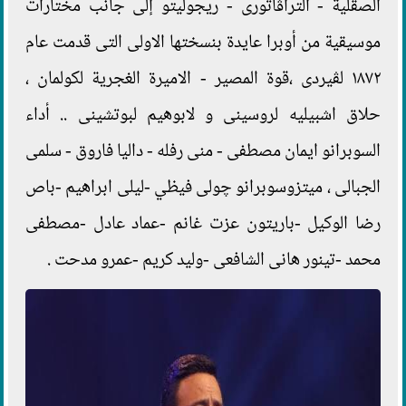
الصقلية - التراڤاتورى - ريجوليتو إلى جانب مختارات
موسيقية من أوبرا عايدة بنسختها الاولى التى قدمت عام
١٨٧٢ لڤيردى ،قوة المصير - الاميرة الغجرية لكولمان ،
حلاق اشبيليه لروسينى و لابوهيم لبوتشينى .. أداء
السوبرانو ايمان مصطفى - منى رفله - داليا فاروق - سلمى
الجبالى ، ميتزوسوبرانو چولى فيظي -ليلى ابراهيم -باص
رضا الوكيل -باريتون عزت غانم -عماد عادل -مصطفى
محمد -تينور هانى الشافعى -وليد كريم -عمرو مدحت .