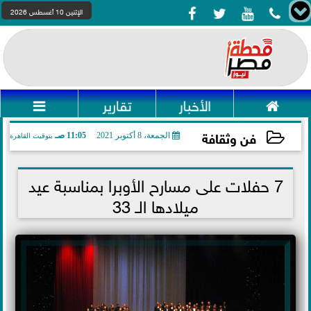




الإثنين 10 أغسطس 2026

الأخبار
تقارير

فن وثقافة
الجمعة، 8 أكتوبر 2021
11:05 صـ
بتوقيت القاهرة
2021-10-08 11:05:06
7 حفلات على مسارح الأوبرا بمناسبة عيد
ميلادها الـ 33