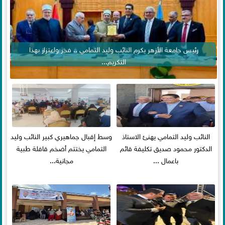
رئيس جامعة الأزهر يكرم النائب وليد التمامي .. فخر واعتزاز بهذا
التكريم...
النائب وليد التمامي يهنئ الاستاذ
وسط إقبال جماهيري كبير النائب وليد
الدكتور محمود صديق تكليفة قائم
التمامي يختتم أضخم قافلة طبية
باعمال ...
مجانية...