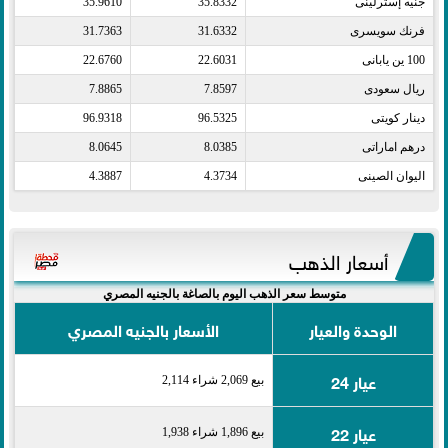
جنيه إسترلينى​
35.8332
35.9610
فرنك سويسرى​
31.6332
31.7363
100 ين يابانى​
22.6031
22.6760
ريال سعودى​
7.8597
7.8865
دينار كويتى​
96.5325
96.9318
درهم اماراتى​
8.0385
8.0645
اليوان الصينى​
4.3734
4.3887
أسعار الذهب
متوسط سعر الذهب اليوم بالصاغة بالجنيه المصري
الوحدة والعيار
الأسعار بالجنيه المصري
عيار 24
بيع 2,069 شراء 2,114
عيار 22
بيع 1,896 شراء 1,938