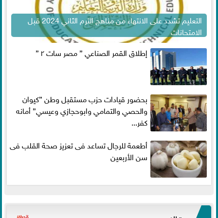
التعليم تشدد على الانتهاء من مناهج الترم الثاني 2024 قبل
الامتحانات
إطلاق القمر الصناعي ” مصر سات ٢ ”
بحضور قيادات حزب مستقبل وطن ”كيوان
والحصي والتمامي وابوحجازي وعيسي” أمانه
كفر...
أطعمة للرجال تساعد فى تعزيز صحة القلب فى
سن الأربعين