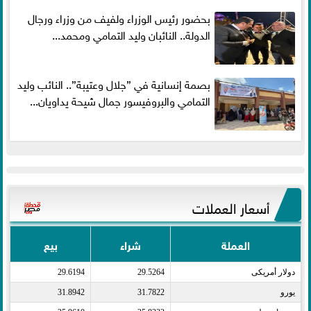
بحضور رئيس الوزراء ولفيف من وزراء ورجال
الدولة.. النائبان وليد التمامي ومحمد...
بصمة إنسانية في ”جلال وعتيبة”.. النائب وليد
التمامي والبروفيسور جمال شيحة يداويان...
أسعار العملات
العملة
شراء
بيع
دولار أمريكى​
29.5264
29.6194
يورو​
31.7822
31.8942