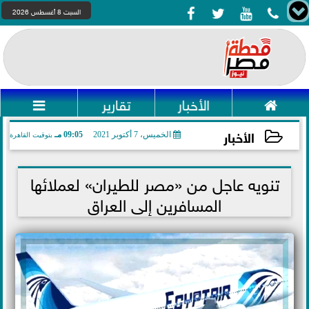




السبت 8 أغسطس 2026

الأخبار
تقارير

الأخبار
الخميس، 7 أكتوبر 2021
09:05 مـ
بتوقيت القاهرة
2021-10-07 21:05:07
تنويه عاجل من «مصر للطيران» لعملائها
المسافرين إلى العراق