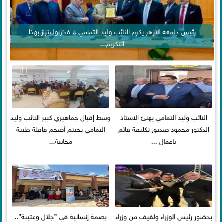
رئيس جامعة الأزهر يكرم النائب وليد التمامي .. فخر واعتزاز بهذا
التكريم...
النائب وليد التمامي يهنئ الاستاذ
وسط إقبال جماهيري كبير النائب وليد
الدكتور محمود صديق تكليفة قائم
التمامي يختتم أضخم قافلة طبية
باعمال ...
مجانية...
بحضور رئيس الوزراء ولفيف من وزراء
بصمة إنسانية في ”جلال وعتيبة”..