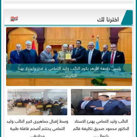
اخترنا لك
رئيس جامعة الأزهر يكرم النائب وليد التمامي .. فخر واعتزاز بهذا
التكريم...
النائب وليد التمامي يهنئ الاستاذ
وسط إقبال جماهيري كبير النائب وليد
الدكتور محمود صديق تكليفة قائم
التمامي يختتم أضخم قافلة طبية
باعمال ...
مجانية...