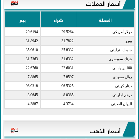
أسعار العملات
العملة
شراء
بيع
دولار أمريكى​
29.5264
29.6194
يورو​
31.7822
31.8942
جنيه إسترلينى​
35.8332
35.9610
فرنك سويسرى​
31.6332
31.7363
100 ين يابانى​
22.6031
22.6760
ريال سعودى​
7.8597
7.8865
دينار كويتى​
96.5325
96.9318
درهم اماراتى​
8.0385
8.0645
اليوان الصينى​
4.3734
4.3887
أسعار الذهب