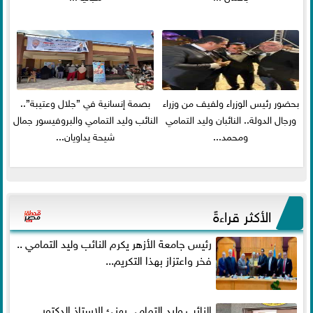
بحضور رئيس الوزراء ولفيف من وزراء
بصمة إنسانية في ”جلال وعتيبة”..
ورجال الدولة.. النائبان وليد التمامي
النائب وليد التمامي والبروفيسور جمال
ومحمد...
شيحة يداويان...
الأكثر قراءةً
رئيس جامعة الأزهر يكرم النائب وليد التمامي ..
فخر واعتزاز بهذا التكريم...
النائب وليد التمامي يهنئ الاستاذ الدكتور