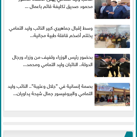
محمود صديق تكليفة قائم باعمال ...
وسط إقبال جماهيري كبير النائب وليد التمامي
يختتم أضخم قافلة طبية مجانية...
بحضور رئيس الوزراء ولفيف من وزراء ورجال
الدولة.. النائبان وليد التمامي ومحمد...
بصمة إنسانية في ”جلال وعتيبة”.. النائب وليد
التمامي والبروفيسور جمال شيحة يداويان...