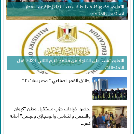
التعليم: حضور كثيف للطلاب بعد انتهاء إجازة عيد الفطر
لاستكمال المناهج
التعليم تشدد على الانتهاء من مناهج الترم الثاني 2024 قبل
الامتحانات
إطلاق القمر الصناعي ” مصر سات ٢ ”
بحضور قيادات حزب مستقبل وطن ”كيوان
والحصي والتمامي وابوحجازي وعيسي” أمانه
كفر...