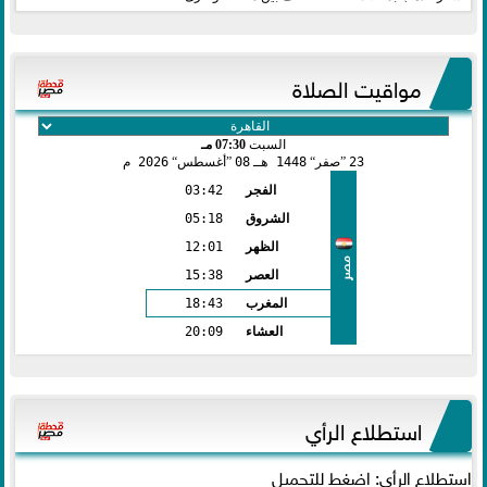
مواقيت الصلاة
السبت
07:30 مـ
23
صفر
1448 هـ
08
أغسطس
2026 م
الفجر
03:42
الشروق
05:18
الظهر
12:01
مصر
العصر
15:38
المغرب
18:43
العشاء
20:09
استطلاع الرأي
استطلاع الرأي: اضغط للتحميل