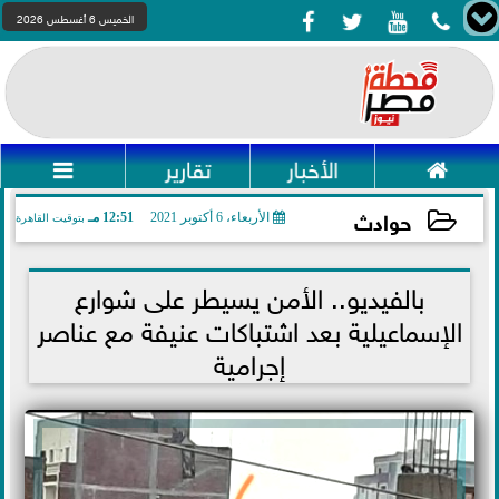




الخميس 6 أغسطس 2026

الأخبار
تقارير

حوادث
الأربعاء، 6 أكتوبر 2021
12:51 مـ
بتوقيت القاهرة
2021-10-06 12:51:44
بالفيديو.. الأمن يسيطر على شوارع
الإسماعيلية بعد اشتباكات عنيفة مع عناصر
إجرامية