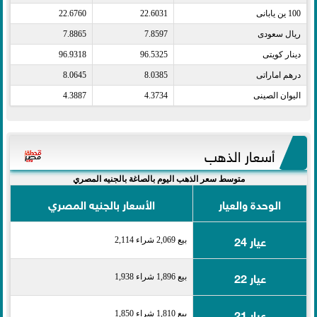
100 ين يابانى​
22.6031
22.6760
ريال سعودى​
7.8597
7.8865
دينار كويتى​
96.5325
96.9318
درهم اماراتى​
8.0385
8.0645
اليوان الصينى​
4.3734
4.3887
أسعار الذهب
متوسط سعر الذهب اليوم بالصاغة بالجنيه المصري
الوحدة والعيار
الأسعار بالجنيه المصري
عيار 24
بيع 2,069 شراء 2,114
عيار 22
بيع 1,896 شراء 1,938
عيار 21
بيع 1,810 شراء 1,850