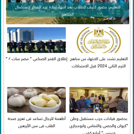
التعليم: حضور كثيف للطلاب بعد انتهاء إجازة عيد الفطر لاستكمال
المناهج
التعليم تشدد على الانتهاء من مناهج
إطلاق القمر الصناعي ” مصر سات ٢ ”
الترم الثاني 2024 قبل الامتحانات
بحضور قيادات حزب مستقبل وطن
أطعمة للرجال تساعد فى تعزيز صحة
”كيوان والحصي والتمامي وابوحجازي
القلب فى سن الأربعين
وعيسي” أمانه كفر...