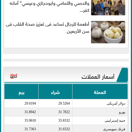
والحصي والتمامي وابوحجازي وعيسي” أمانه
كفر...
أطعمة للرجال تساعد فى تعزيز صحة القلب فى
سن الأربعين
أسعار العملات
العملة
شراء
بيع
دولار أمريكى​
29.5264
29.6194
يورو​
31.7822
31.8942
جنيه إسترلينى​
35.8332
35.9610
فرنك سويسرى​
31.6332
31.7363