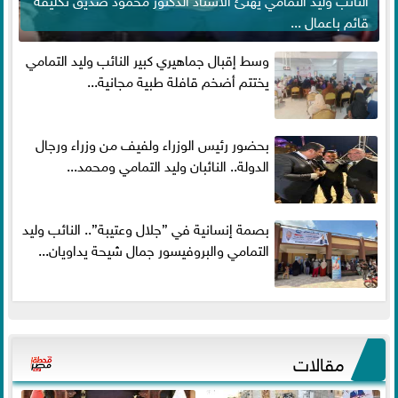
قائم باعمال ...
وسط إقبال جماهيري كبير النائب وليد التمامي
يختتم أضخم قافلة طبية مجانية...
بحضور رئيس الوزراء ولفيف من وزراء ورجال
الدولة.. النائبان وليد التمامي ومحمد...
بصمة إنسانية في ”جلال وعتيبة”.. النائب وليد
التمامي والبروفيسور جمال شيحة يداويان...
مقالات