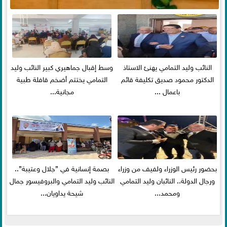
النائب وليد التمامي يهنئ الاستاذ
وسط إقبال جماهيري كبير النائب وليد
الدكتور محمود صديق تكليفة قائم
التمامي يختتم أضخم قافلة طبية
باعمال ...
مجانية...
بحضور رئيس الوزراء ولفيف من وزراء
بصمة إنسانية في ”جلال وعتيبة”..
ورجال الدولة.. النائبان وليد التمامي
النائب وليد التمامي والبروفيسور جمال
ومحمد...
شيحة يداويان...