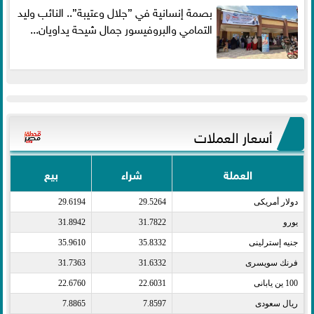
بصمة إنسانية في ”جلال وعتيبة”.. النائب وليد
التمامي والبروفيسور جمال شيحة يداويان...
أسعار العملات
العملة
شراء
بيع
دولار أمريكى​
29.5264
29.6194
يورو​
31.7822
31.8942
جنيه إسترلينى​
35.8332
35.9610
فرنك سويسرى​
31.6332
31.7363
100 ين يابانى​
22.6031
22.6760
ريال سعودى​
7.8597
7.8865