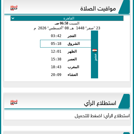
مواقيت الصلاة
السبت
06:58 صـ
23
صفر
1448 هـ
08
أغسطس
2026 م
الفجر
03:42
الشروق
05:18
الظهر
12:01
مصر
العصر
15:38
المغرب
18:43
العشاء
20:09
استطلاع الرأي
استطلاع الرأي: اضغط للتحميل