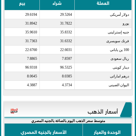
العملة
شراء
بيع
دولار أمريكى​
29.5264
29.6194
يورو​
31.7822
31.8942
جنيه إسترلينى​
35.8332
35.9610
فرنك سويسرى​
31.6332
31.7363
100 ين يابانى​
22.6031
22.6760
ريال سعودى​
7.8597
7.8865
دينار كويتى​
96.5325
96.9318
درهم اماراتى​
8.0385
8.0645
اليوان الصينى​
4.3734
4.3887
أسعار الذهب
متوسط سعر الذهب اليوم بالصاغة بالجنيه المصري
الوحدة والعيار
الأسعار بالجنيه المصري