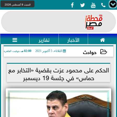




السبت 8 أغسطس 2026

الأخبار
تقارير

حوادث
الثلاثاء، 5 أكتوبر 2021
02:00 مـ
بتوقيت القاهرة
2021-10-05 14:00:03
الحكم على محمود عزت بقضية «التخابر مع
حماس» في جلسة 19 ديسمبر