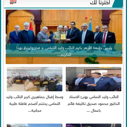
اخترنا لك
رئيس جامعة الأزهر يكرم النائب وليد التمامي .. فخر واعتزاز بهذا
التكريم...
النائب وليد التمامي يهنئ الاستاذ
وسط إقبال جماهيري كبير النائب وليد
الدكتور محمود صديق تكليفة قائم
التمامي يختتم أضخم قافلة طبية
باعمال ...
مجانية...