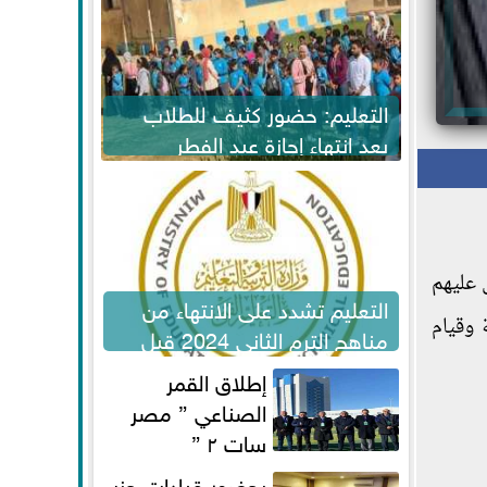
التعليم: حضور كثيف للطلاب
بعد انتهاء إجازة عيد الفطر
لاستكمال المناهج
لمجنى عليهم
التعليم تشدد على الانتهاء من
 وقيام
مناهج الترم الثاني 2024 قبل
الامتحانات
إطلاق القمر
الصناعي ” مصر
سات ٢ ”
بحضور قيادات حزب