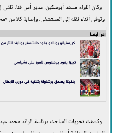
وكان اللواء مسعد أبوسكين، مدير أمن قنا، تلقى 
وتوفى أثناء نقله إلى المستشفى، وإصابة كلا من «محم
اقرأ أيضاً
كريستيانو رونالدو يقود مانشستر يونايتد للثأر من
كييزا يقود يوفنتوس للفوز على تشيلسي
بنفيكا يصعق برشلونة بثلاثية في دوري الأبطال
وكشفت تحريات المباحث برئاسة الرائد محمد عبد