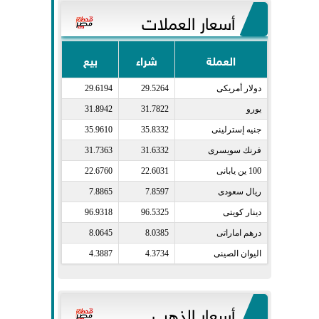
أسعار العملات
العملة
شراء
بيع
دولار أمريكى​
29.5264
29.6194
يورو​
31.7822
31.8942
جنيه إسترلينى​
35.8332
35.9610
فرنك سويسرى​
31.6332
31.7363
100 ين يابانى​
22.6031
22.6760
ريال سعودى​
7.8597
7.8865
دينار كويتى​
96.5325
96.9318
درهم اماراتى​
8.0385
8.0645
اليوان الصينى​
4.3734
4.3887
أسعار الذهب