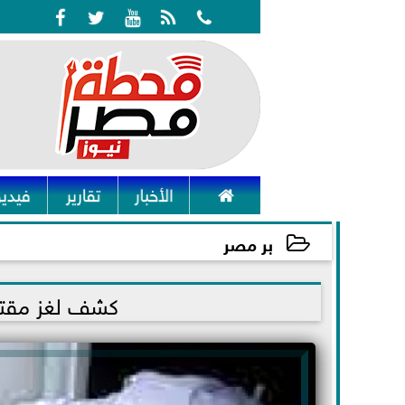






الأخبار
تقارير
فيديو
بر مصر
2021-09-30 02:36:58
كشف لغز مقتل