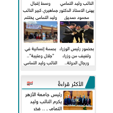
النائب وليد التمامي
وسط إقبال
يهنئ الاستاذ الدكتور
جماهيري كبير النائب
محمود صديق
وليد التمامي يختتم
تكليفة قائم باعمال
أضخم قافلة طبية
...
مجانية...
بحضور رئيس الوزراء
بصمة إنسانية في
ولفيف من وزراء
”جلال وعتيبة”..
ورجال الدولة..
النائب وليد التمامي
النائبان وليد التمامي
والبروفيسور جمال
ومحمد...
شيحة يداويان...
الأكثر قراءةً
رئيس جامعة الأزهر
يكرم النائب وليد
التمامي .. فخر