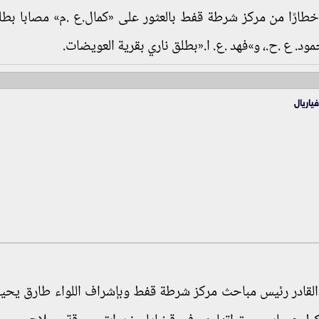
إخطارًا من مركز شرطة قفط بالعثور على «كمال.ع .م» مصابا بطل
ود. ع .ح.، و»فهد .ع. ا.«بطلق ناري بقرية العويضات.
 فياريال
القادر رئيس مباحث مركز شرطة قفط وبإشراف اللواء طارق يحي