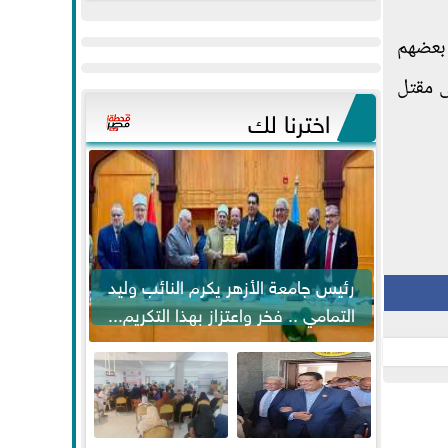
عيد
مواكبة خطوات
الفطر..ويحتشدون
الرئيس السيسي...
 بعضهم
وسط آلاف...
ى مقتل
اخترنا لك
رئيس جامعة الأزهر يكرم النائب وليد
التمامي .. فخر واعتزاز بهذا التكريم...