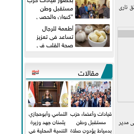
مستقبل وطن
ق نارى
”كيوان والحصي
والتمامي وابوحجازي وعيسي” أمانه
أطعمة للرجال
كفر...
تساعد فى تعزيز
صحة القلب فى
سن الأربعين
مقالات
قيادات وأعضاء حزب
التمامي وأبوحجازي
مستقبل وطن
يثمنان جهد وزيرة
ى مدير
بدمياط يؤدون صلاة
التنمية المحلية في