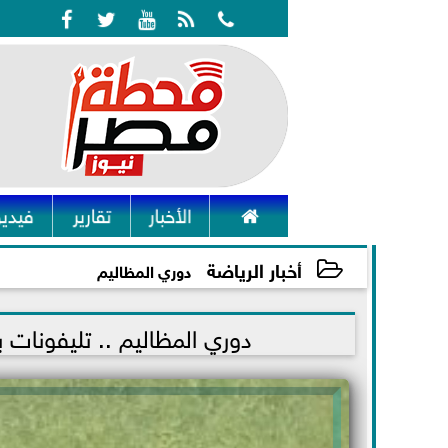






الأخبار
تقارير
فيديو
أخبار الرياضة
دوري المظاليم
2021-09-29 17:47:55
دوري المظاليم .. تليفونات