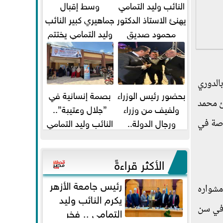
النائب وليد التمامي
وسط إقبال
يهنئ الاستاذ الدكتور
جماهيري كبير النائب
محمود صديق
وليد التمامي يختتم
تكليفة قائم باعمال
أضخم قافلة طبية
...
مجانية...
الدوري
بحضور رئيس الوزراء
بصمة إنسانية في
ئ محمد
ولفيف من وزراء
”جلال وعتيبة”..
ورجال الدولة..
النائب وليد التمامي
اصة في
النائبان وليد التمامي
والبروفيسور جمال
ومحمد...
شيحة يداويان...
الأكثر قراءةً
رئيس جامعة الأزهر
مشواره
يكرم النائب وليد
 في سن
التمامي .. فخر