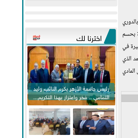
عيد
مواكبة خطوات
الفطر..ويحتشدون
الرئيس السيسي...
وسط آلاف...
د بالدوري
ة بحسم
اخترنا لك
يرة في
مد الذي
المادي
رئيس جامعة الأزهر يكرم النائب وليد
التمامي .. فخر واعتزاز بهذا التكريم...