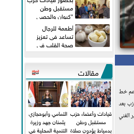
مستقبل وطن
”كيوان والحصي
والتمامي وابوحجازي وعيسي” أمانه
أطعمة للرجال
كفر...
تساعد فى تعزيز
صحة القلب فى
سن الأربعين
مقالات
عم خط
زب بعد
قيادات وأعضاء حزب
التمامي وأبوحجازي
ر الفني
مستقبل وطن
يثمنان جهد وزيرة
بدمياط يؤدون صلاة
التنمية المحلية في