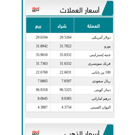
أسعار العملات
العملة
شراء
بيع
دولار أمريكى​
29.5264
29.6194
يورو​
31.7822
31.8942
جنيه إسترلينى​
35.8332
35.9610
فرنك سويسرى​
31.6332
31.7363
100 ين يابانى​
22.6031
22.6760
ريال سعودى​
7.8597
7.8865
دينار كويتى​
96.5325
96.9318
درهم اماراتى​
8.0385
8.0645
اليوان الصينى​
4.3734
4.3887
أسعار الذهب