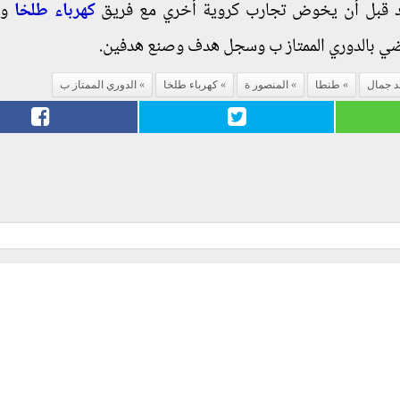
كهرباء طلخا
وم
 جمال
طنطا
المنصور ة
كهرباء طلخا
الدوري الممتاز ب