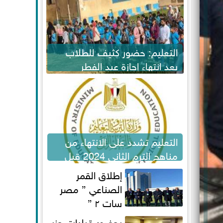
التعليم: حضور كثيف للطلاب
بعد انتهاء إجازة عيد الفطر
لاستكمال المناهج
التعليم تشدد على الانتهاء من
مناهج الترم الثاني 2024 قبل
الامتحانات
إطلاق القمر
الصناعي ” مصر
سات ٢ ”
بحضور قيادات حزب