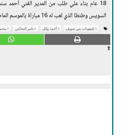
18 عام بناء علي طلب من المدير الفني أحمد سند قبل أن يخوض تجارب كروية أخري مع فريق
السويس وطنطا الذي لعب له 16 مباراة بالموسم الماضي بالدوري الممتاز ب وسجل هدف وصنع هدفين.
تليفونات بني سويف
أحمد وائل
تامر النحاس
محمد
⇧