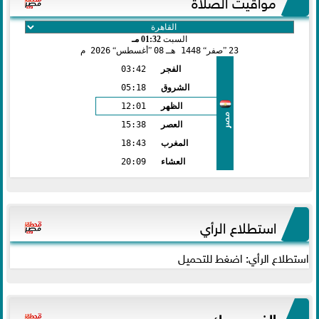
مواقيت الصلاة
السبت
01:32 مـ
23
صفر
1448 هـ
08
أغسطس
2026 م
الفجر
03:42
الشروق
05:18
الظهر
12:01
مصر
العصر
15:38
المغرب
18:43
العشاء
20:09
استطلاع الرأي
استطلاع الرأي: اضغط للتحميل
الفيس بوك