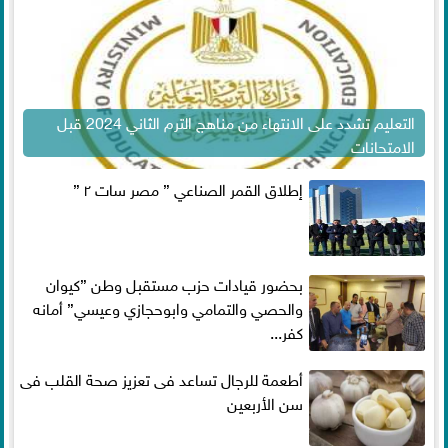
التعليم تشدد على الانتهاء من مناهج الترم الثاني 2024 قبل
الامتحانات
إطلاق القمر الصناعي ” مصر سات ٢ ”
بحضور قيادات حزب مستقبل وطن ”كيوان
والحصي والتمامي وابوحجازي وعيسي” أمانه
كفر...
أطعمة للرجال تساعد فى تعزيز صحة القلب فى
سن الأربعين