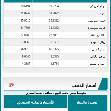
دولار أمريكى​
29.5264
29.6194
يورو​
31.7822
31.8942
جنيه إسترلينى​
35.8332
35.9610
فرنك سويسرى​
31.6332
31.7363
100 ين يابانى​
22.6031
22.6760
ريال سعودى​
7.8597
7.8865
دينار كويتى​
96.5325
96.9318
درهم اماراتى​
8.0385
8.0645
اليوان الصينى​
4.3734
4.3887
أسعار الذهب
متوسط سعر الذهب اليوم بالصاغة بالجنيه المصري
الوحدة والعيار
الأسعار بالجنيه المصري