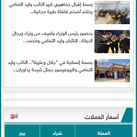
وسط إقبال جماهيري كبير النائب وليد التمامي
يختتم أضخم قافلة طبية مجانية...
بحضور رئيس الوزراء ولفيف من وزراء ورجال
الدولة.. النائبان وليد التمامي ومحمد...
بصمة إنسانية في ”جلال وعتيبة”.. النائب وليد
التمامي والبروفيسور جمال شيحة يداويان...
أسعار العملات
العملة
شراء
بيع