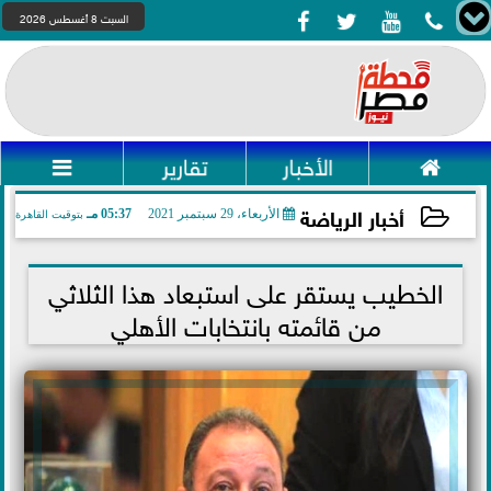




السبت 8 أغسطس 2026

الأخبار
تقارير

أخبار الرياضة
الأربعاء، 29 سبتمبر 2021
05:37 مـ
بتوقيت القاهرة
2021-09-29 17:37:13
الخطيب يستقر على استبعاد هذا الثلاثي
من قائمته بانتخابات الأهلي