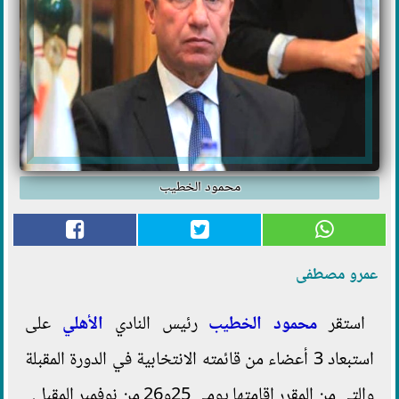
محمود الخطيب
عمرو مصطفى
استقر
محمود الخطيب
رئيس النادي
الأهلي
على
استبعاد 3 أعضاء من قائمته الانتخابية في الدورة المقبلة
والتي من المقرر إقامتها يومي 25و26 من نوفمبر المقبل.