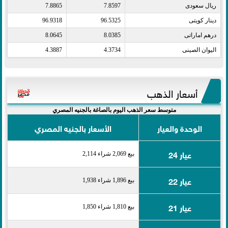
ريال سعودى​
7.8597
7.8865
دينار كويتى​
96.5325
96.9318
درهم اماراتى​
8.0385
8.0645
اليوان الصينى​
4.3734
4.3887
أسعار الذهب
متوسط سعر الذهب اليوم بالصاغة بالجنيه المصري
الوحدة والعيار
الأسعار بالجنيه المصري
عيار 24
بيع 2,069 شراء 2,114
عيار 22
بيع 1,896 شراء 1,938
عيار 21
بيع 1,810 شراء 1,850