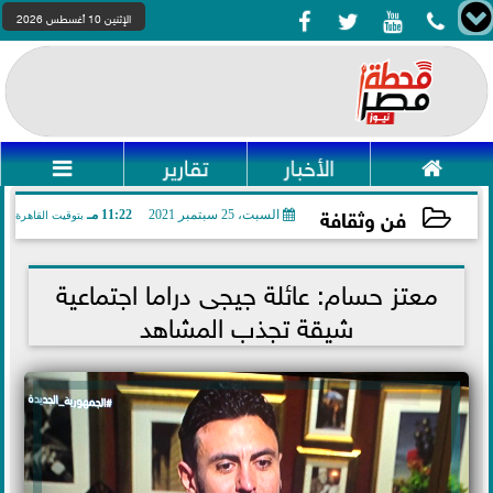




الإثنين 10 أغسطس 2026

الأخبار
تقارير

فن وثقافة
السبت، 25 سبتمبر 2021
11:22 مـ
بتوقيت القاهرة
2021-09-25 23:22:10
معتز حسام: عائلة جيجى دراما اجتماعية
شيقة تجذب المشاهد