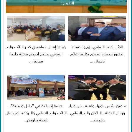
التكريم...
النائب وليد التمامي يهنئ الاستاذ
وسط إقبال جماهيري كبير النائب وليد
الدكتور محمود صديق تكليفة قائم
التمامي يختتم أضخم قافلة طبية
باعمال ...
مجانية...
بحضور رئيس الوزراء ولفيف من وزراء
بصمة إنسانية في ”جلال وعتيبة”..
ورجال الدولة.. النائبان وليد التمامي
النائب وليد التمامي والبروفيسور جمال
ومحمد...
شيحة يداويان...