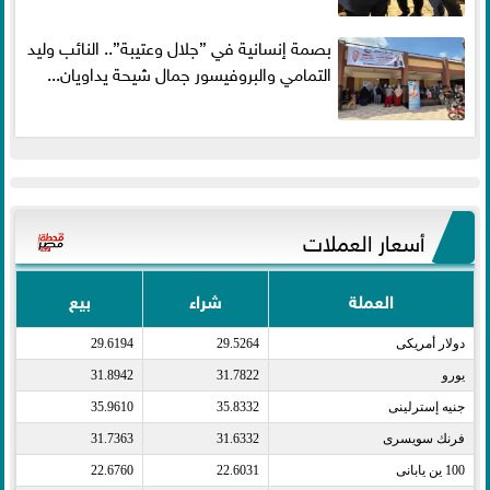
بصمة إنسانية في ”جلال وعتيبة”.. النائب وليد
التمامي والبروفيسور جمال شيحة يداويان...
أسعار العملات
العملة
شراء
بيع
دولار أمريكى​
29.5264
29.6194
يورو​
31.7822
31.8942
جنيه إسترلينى​
35.8332
35.9610
فرنك سويسرى​
31.6332
31.7363
100 ين يابانى​
22.6031
22.6760