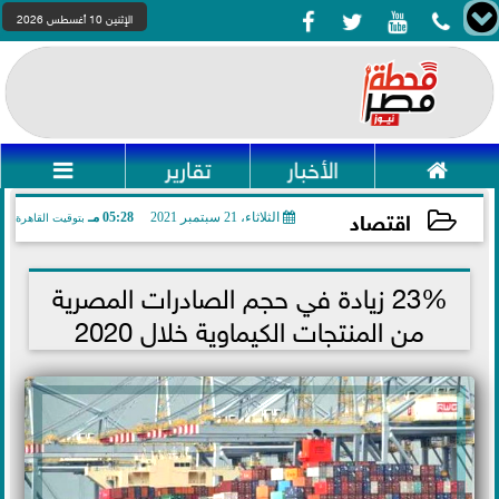




الإثنين 10 أغسطس 2026

الأخبار
تقارير

اقتصاد
الثلاثاء، 21 سبتمبر 2021
05:28 مـ
بتوقيت القاهرة
2021-09-21 17:28:13
23% زيادة في حجم الصادرات المصرية
من المنتجات الكيماوية خلال 2020