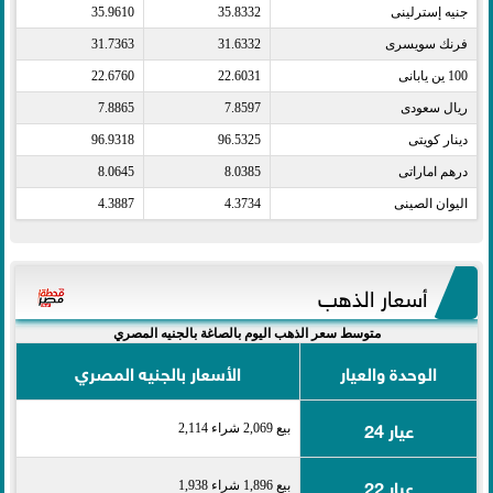
جنيه إسترلينى​
35.8332
35.9610
فرنك سويسرى​
31.6332
31.7363
100 ين يابانى​
22.6031
22.6760
ريال سعودى​
7.8597
7.8865
دينار كويتى​
96.5325
96.9318
درهم اماراتى​
8.0385
8.0645
اليوان الصينى​
4.3734
4.3887
أسعار الذهب
متوسط سعر الذهب اليوم بالصاغة بالجنيه المصري
الوحدة والعيار
الأسعار بالجنيه المصري
عيار 24
بيع 2,069 شراء 2,114
عيار 22
بيع 1,896 شراء 1,938