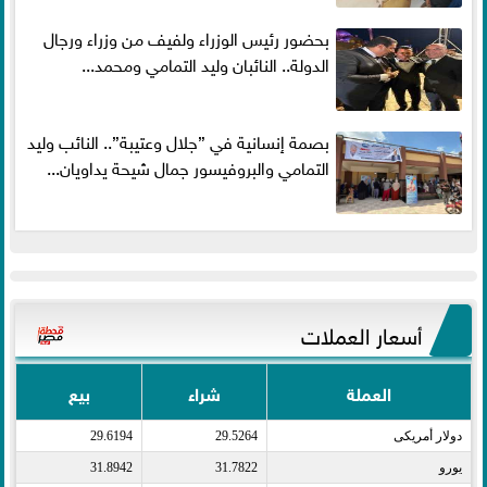
بحضور رئيس الوزراء ولفيف من وزراء ورجال
الدولة.. النائبان وليد التمامي ومحمد...
بصمة إنسانية في ”جلال وعتيبة”.. النائب وليد
التمامي والبروفيسور جمال شيحة يداويان...
أسعار العملات
العملة
شراء
بيع
دولار أمريكى​
29.5264
29.6194
يورو​
31.7822
31.8942