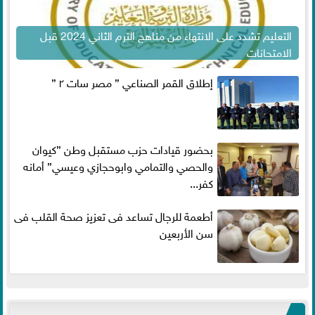
التعليم تشدد على الانتهاء من مناهج الترم الثاني 2024 قبل
الامتحانات
إطلاق القمر الصناعي ” مصر سات ٢ ”
بحضور قيادات حزب مستقبل وطن ”كيوان
والحصي والتمامي وابوحجازي وعيسي” أمانه
كفر...
أطعمة للرجال تساعد فى تعزيز صحة القلب فى
سن الأربعين