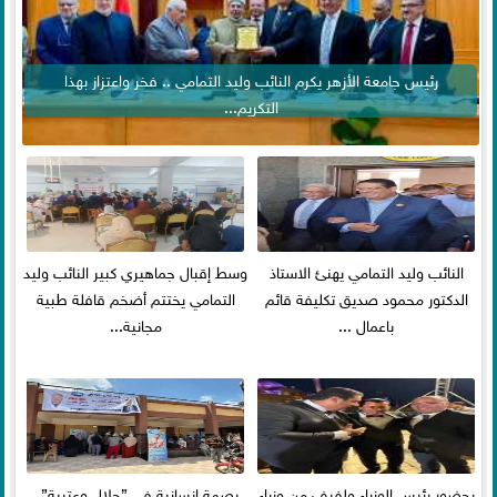
رئيس جامعة الأزهر يكرم النائب وليد التمامي .. فخر واعتزاز بهذا
التكريم...
النائب وليد التمامي يهنئ الاستاذ
وسط إقبال جماهيري كبير النائب وليد
الدكتور محمود صديق تكليفة قائم
التمامي يختتم أضخم قافلة طبية
باعمال ...
مجانية...
بحضور رئيس الوزراء ولفيف من وزراء
بصمة إنسانية في ”جلال وعتيبة”..