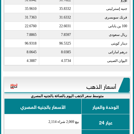
جنيه إسترلينى​
35.8332
35.9610
فرنك سويسرى​
31.6332
31.7363
100 ين يابانى​
22.6031
22.6760
ريال سعودى​
7.8597
7.8865
دينار كويتى​
96.5325
96.9318
درهم اماراتى​
8.0385
8.0645
اليوان الصينى​
4.3734
4.3887
أسعار الذهب
متوسط سعر الذهب اليوم بالصاغة بالجنيه المصري
الوحدة والعيار
الأسعار بالجنيه المصري
عيار 24
بيع 2,069 شراء 2,114