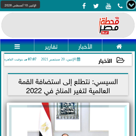




الإثنين 10 أغسطس 2026

الأخبار
تقارير

الأخبار
الإثنين، 20 سبتمبر 2021
07:07 مـ
بتوقيت القاهرة
2021-09-20 19:07:24
السيسي: نتطلع إلى استضافة القمة
العالمية لتغير المناخ في 2022