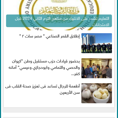
التعليم تشدد على الانتهاء من مناهج الترم الثاني 2024 قبل
الامتحانات
إطلاق القمر الصناعي ” مصر سات ٢ ”
بحضور قيادات حزب مستقبل وطن ”كيوان
والحصي والتمامي وابوحجازي وعيسي” أمانه
كفر...
أطعمة للرجال تساعد فى تعزيز صحة القلب فى
سن الأربعين