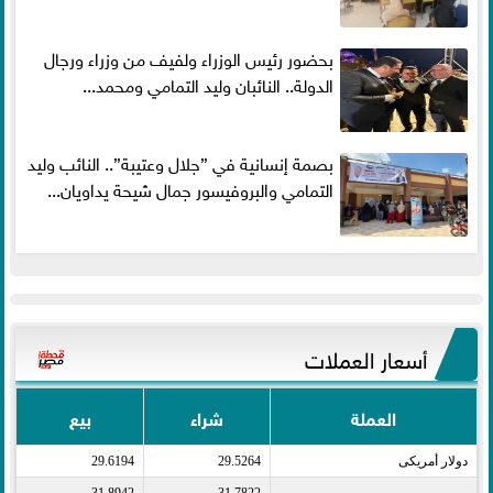
بحضور رئيس الوزراء ولفيف من وزراء ورجال
الدولة.. النائبان وليد التمامي ومحمد...
بصمة إنسانية في ”جلال وعتيبة”.. النائب وليد
التمامي والبروفيسور جمال شيحة يداويان...
أسعار العملات
العملة
شراء
بيع
دولار أمريكى​
29.5264
29.6194
يورو​
31.7822
31.8942