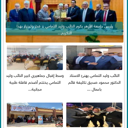
رئيس جامعة الأزهر يكرم النائب وليد التمامي .. فخر واعتزاز بهذا
التكريم...
النائب وليد التمامي يهنئ الاستاذ
وسط إقبال جماهيري كبير النائب وليد
الدكتور محمود صديق تكليفة قائم
التمامي يختتم أضخم قافلة طبية
باعمال ...
مجانية...