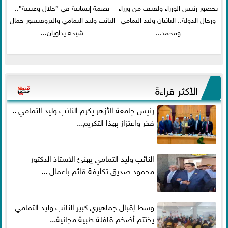
بحضور رئيس الوزراء ولفيف من وزراء
بصمة إنسانية في ”جلال وعتيبة”..
ورجال الدولة.. النائبان وليد التمامي
النائب وليد التمامي والبروفيسور جمال
ومحمد...
شيحة يداويان...
الأكثر قراءةً
رئيس جامعة الأزهر يكرم النائب وليد التمامي ..
فخر واعتزاز بهذا التكريم...
النائب وليد التمامي يهنئ الاستاذ الدكتور
محمود صديق تكليفة قائم باعمال ...
وسط إقبال جماهيري كبير النائب وليد التمامي
يختتم أضخم قافلة طبية مجانية...