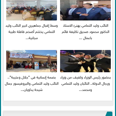
النائب وليد التمامي يهنئ الاستاذ
وسط إقبال جماهيري كبير النائب وليد
الدكتور محمود صديق تكليفة قائم
التمامي يختتم أضخم قافلة طبية
باعمال ...
مجانية...
بحضور رئيس الوزراء ولفيف من وزراء
بصمة إنسانية في ”جلال وعتيبة”..
ورجال الدولة.. النائبان وليد التمامي
النائب وليد التمامي والبروفيسور جمال
ومحمد...
شيحة يداويان...