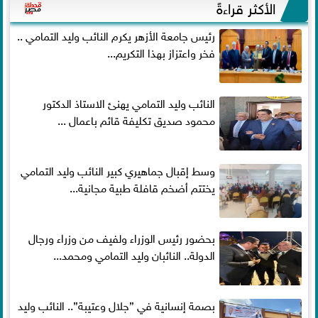
الأكثر قراءةً
رئيس جامعة الأزهر يكرم النائب وليد التمامي ..
فخر واعتزاز بهذا التكريم...
النائب وليد التمامي يهنئ الاستاذ الدكتور
محمود صديق تكليفة قائم باعمال ...
وسط إقبال جماهيري كبير النائب وليد التمامي
يختتم أضخم قافلة طبية مجانية...
بحضور رئيس الوزراء ولفيف من وزراء ورجال
الدولة.. النائبان وليد التمامي ومحمد...
بصمة إنسانية في ”جلال وعتيبة”.. النائب وليد