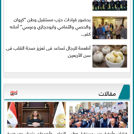
بحضور قيادات حزب مستقبل وطن ”كيوان
والحصي والتمامي وابوحجازي وعيسي” أمانه
كفر...
أطعمة للرجال تساعد فى تعزيز صحة القلب فى
سن الأربعين
مقالات
قيادات وأعضاء حزب مستقبل وطن
التمامي وأبوحجازي يثمنان جهد وزيرة