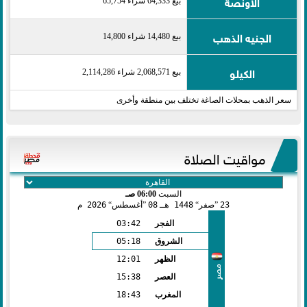
الاونصة
بيع 64,333 شراء 65,754
الجنيه الذهب
بيع 14,480 شراء 14,800
الكيلو
بيع 2,068,571 شراء 2,114,286
سعر الذهب بمحلات الصاغة تختلف بين منطقة وأخرى
مواقيت الصلاة
السبت
06:00 صـ
23
صفر
1448 هـ
08
أغسطس
2026 م
الفجر
03:42
الشروق
05:18
الظهر
12:01
مصر
العصر
15:38
المغرب
18:43