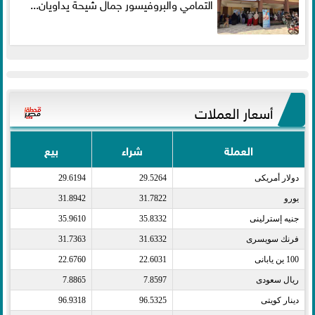
التمامي والبروفيسور جمال شيحة يداويان...
أسعار العملات
العملة
شراء
بيع
دولار أمريكى​
29.5264
29.6194
يورو​
31.7822
31.8942
جنيه إسترلينى​
35.8332
35.9610
فرنك سويسرى​
31.6332
31.7363
100 ين يابانى​
22.6031
22.6760
ريال سعودى​
7.8597
7.8865
دينار كويتى​
96.5325
96.9318