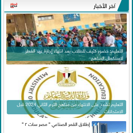
آخر الأخبار
التعليم: حضور كثيف للطلاب بعد انتهاء إجازة عيد الفطر
لاستكمال المناهج
التعليم تشدد على الانتهاء من مناهج الترم الثاني 2024 قبل
الامتحانات
إطلاق القمر الصناعي ” مصر سات ٢ ”