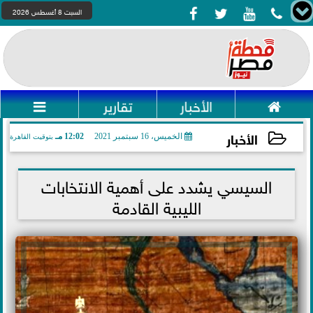




السبت 8 أغسطس 2026

الأخبار
تقارير

الأخبار
الخميس، 16 سبتمبر 2021
12:02 مـ
بتوقيت القاهرة
2021-09-16 12:02:36
السيسي يشدد على أهمية الانتخابات
الليبية القادمة