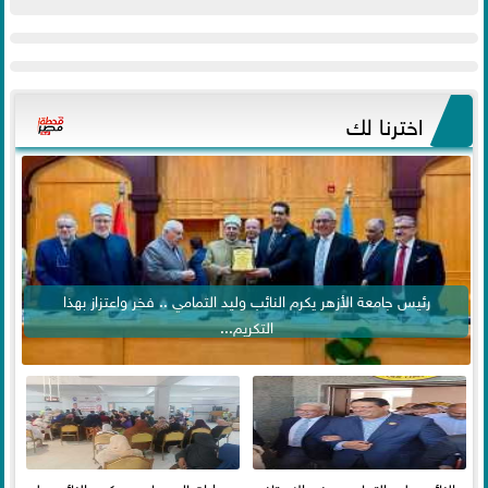
اخترنا لك
رئيس جامعة الأزهر يكرم النائب وليد التمامي .. فخر واعتزاز بهذا
التكريم...
النائب وليد التمامي يهنئ الاستاذ
وسط إقبال جماهيري كبير النائب وليد