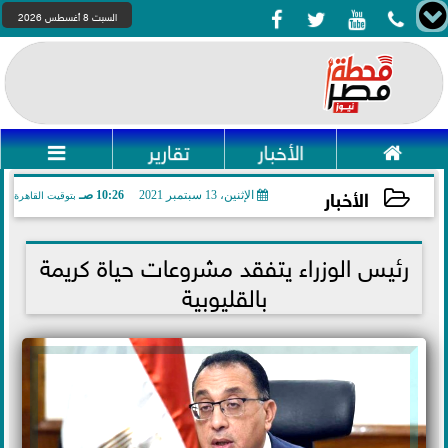




السبت 8 أغسطس 2026

الأخبار
تقارير

الأخبار
الإثنين، 13 سبتمبر 2021
10:26 صـ
بتوقيت القاهرة
2021-09-13 10:26:25
رئيس الوزراء يتفقد مشروعات حياة كريمة
بالقليوبية