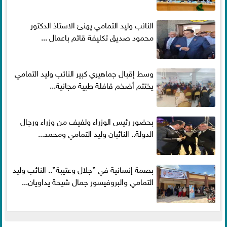
النائب وليد التمامي يهنئ الاستاذ الدكتور
محمود صديق تكليفة قائم باعمال ...
وسط إقبال جماهيري كبير النائب وليد التمامي
يختتم أضخم قافلة طبية مجانية...
بحضور رئيس الوزراء ولفيف من وزراء ورجال
الدولة.. النائبان وليد التمامي ومحمد...
بصمة إنسانية في ”جلال وعتيبة”.. النائب وليد
التمامي والبروفيسور جمال شيحة يداويان...