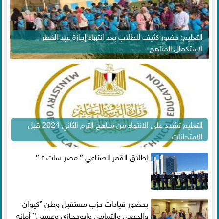
التعليم: حضور كثيف للطلاب بعد انتهاء إجازة عيد الفطر
لاستكمال المناهج
التعليم تشدد على الانتهاء من مناهج الترم الثاني 2024 قبل
الامتحانات
إطلاق القمر الصناعي ” مصر سات ٢ ”
بحضور قيادات حزب مستقبل وطن ”كيوان
والحصي والتمامي وابوحجازي وعيسي” أمانه