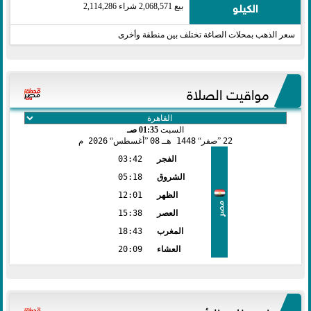
الكيلو
بيع 2,068,571 شراء 2,114,286
سعر الذهب بمحلات الصاغة تختلف بين منطقة وأخرى
مواقيت الصلاة
السبت
01:35 صـ
22
صفر
1448 هـ
08
أغسطس
2026 م
الفجر
03:42
الشروق
05:18
الظهر
12:01
مصر
العصر
15:38
المغرب
18:43
العشاء
20:09