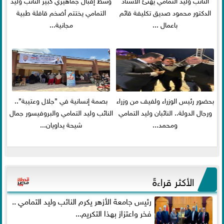
الدكتور محمود صديق تكليفة قائم
التمامي يختتم أضخم قافلة طبية
باعمال ...
مجانية...
بحضور رئيس الوزراء ولفيف من وزراء
بصمة إنسانية في ”جلال وعتيبة”..
ورجال الدولة.. النائبان وليد التمامي
النائب وليد التمامي والبروفيسور جمال
ومحمد...
شيحة يداويان...
الأكثر قراءةً
رئيس جامعة الأزهر يكرم النائب وليد التمامي ..
فخر واعتزاز بهذا التكريم...