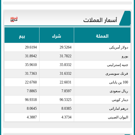
أسعار العملات
العملة
شراء
بيع
دولار أمريكى​
29.5264
29.6194
يورو​
31.7822
31.8942
جنيه إسترلينى​
35.8332
35.9610
فرنك سويسرى​
31.6332
31.7363
100 ين يابانى​
22.6031
22.6760
ريال سعودى​
7.8597
7.8865
دينار كويتى​
96.5325
96.9318
درهم اماراتى​
8.0385
8.0645
اليوان الصينى​
4.3734
4.3887