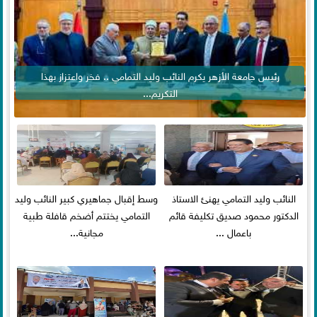
رئيس جامعة الأزهر يكرم النائب وليد التمامي .. فخر واعتزاز بهذا
التكريم...
النائب وليد التمامي يهنئ الاستاذ
وسط إقبال جماهيري كبير النائب وليد
الدكتور محمود صديق تكليفة قائم
التمامي يختتم أضخم قافلة طبية
باعمال ...
مجانية...