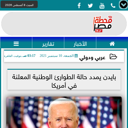




السبت 8 أغسطس 2026

الأخبار
تقارير

عربي ودولي
الجمعة، 10 سبتمبر 2021
03:17 صـ
بتوقيت القاهرة
2021-09-10 03:17:28
بايدن يمدد حالة الطوارئ الوطنية المعلنة
في أمريكا