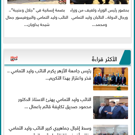
بحضور رئيس الوزراء ولفيف من وزراء
بصمة إنسانية في ”جلال وعتيبة”..
ورجال الدولة.. النائبان وليد التمامي
النائب وليد التمامي والبروفيسور جمال
ومحمد...
شيحة يداويان...
الأكثر قراءةً
رئيس جامعة الأزهر يكرم النائب وليد التمامي ..
فخر واعتزاز بهذا التكريم...
النائب وليد التمامي يهنئ الاستاذ الدكتور
محمود صديق تكليفة قائم باعمال ...
وسط إقبال جماهيري كبير النائب وليد التمامي
يختتم أضخم قافلة طبية مجانية...