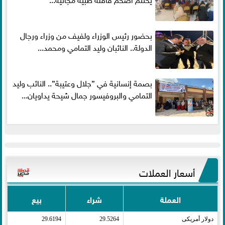
بحضور رئيس الوزراء ولفيف من وزراء ورجال
الدولة.. النائبان وليد التمامي ومحمد...
بصمة إنسانية في ”جلال وعتيبة”.. النائب وليد
التمامي والبروفيسور جمال شيحة يداويان...
أسعار العملات
العملة
شراء
بيع
دولار أمريكى​
29.5264
29.6194