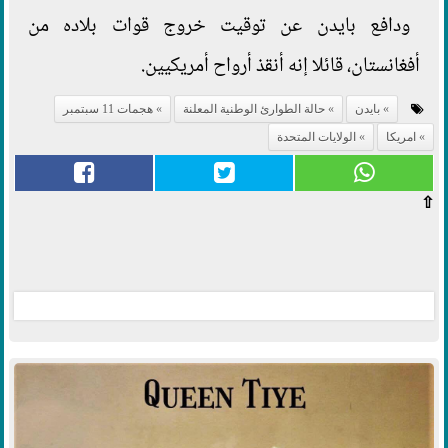
ودافع بايدن عن توقيت خروج قوات بلاده من
أفغانستان، قائلا إنه أنقذ أرواح أمريكيين.
بايدن
حالة الطوارئ الوطنية المعلنة
هجمات 11 سبتمبر
امريكا
الولايات المتحدة
⇧