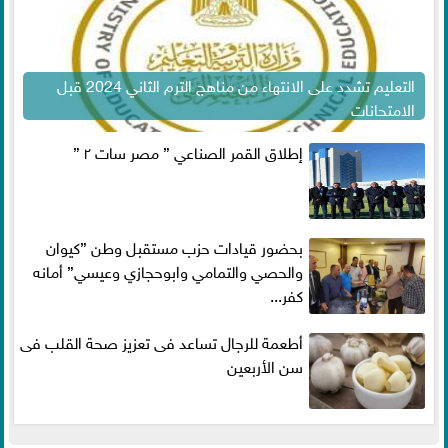
التعليم تشدد على الانتهاء من مناهج الترم الثاني 2024 قبل
الامتحانات
إطلاق القمر الصناعي ” مصر سات ٢ ”
بحضور قيادات حزب مستقبل وطن ”كيوان
والحصي والتمامي وابوحجازي وعيسي” أمانه
كفر...
أطعمة للرجال تساعد فى تعزيز صحة القلب فى
سن الأربعين