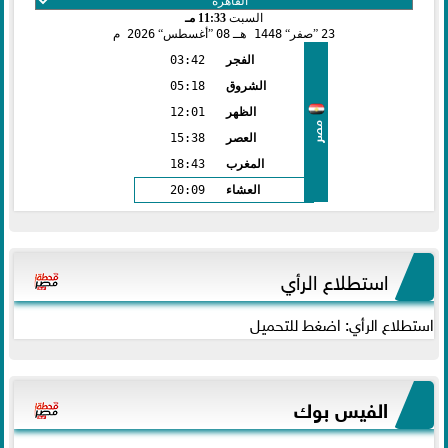
السبت
11:33 مـ
23
صفر
1448 هـ
08
أغسطس
2026 م
الفجر
03:42
الشروق
05:18
الظهر
12:01
مصر
العصر
15:38
المغرب
18:43
العشاء
20:09
استطلاع الرأي
استطلاع الرأي: اضغط للتحميل
الفيس بوك