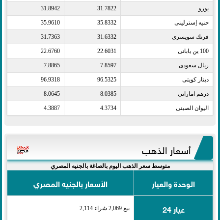
يورو​
31.7822
31.8942
جنيه إسترلينى​
35.8332
35.9610
فرنك سويسرى​
31.6332
31.7363
100 ين يابانى​
22.6031
22.6760
ريال سعودى​
7.8597
7.8865
دينار كويتى​
96.5325
96.9318
درهم اماراتى​
8.0385
8.0645
اليوان الصينى​
4.3734
4.3887
أسعار الذهب
متوسط سعر الذهب اليوم بالصاغة بالجنيه المصري
الوحدة والعيار
الأسعار بالجنيه المصري
عيار 24
بيع 2,069 شراء 2,114