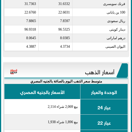
فرنك سويسرى​
31.6332
31.7363
100 ين يابانى​
22.6031
22.6760
ريال سعودى​
7.8597
7.8865
دينار كويتى​
96.5325
96.9318
درهم اماراتى​
8.0385
8.0645
اليوان الصينى​
4.3734
4.3887
أسعار الذهب
متوسط سعر الذهب اليوم بالصاغة بالجنيه المصري
الوحدة والعيار
الأسعار بالجنيه المصري
عيار 24
بيع 2,069 شراء 2,114
عيار 22
بيع 1,896 شراء 1,938