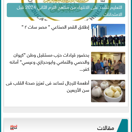
التعليم تشدد على الانتهاء من مناهج الترم الثاني 2024 قبل
الامتحانات
إطلاق القمر الصناعي ” مصر سات ٢ ”
بحضور قيادات حزب مستقبل وطن ”كيوان
والحصي والتمامي وابوحجازي وعيسي” أمانه
كفر...
أطعمة للرجال تساعد فى تعزيز صحة القلب فى
سن الأربعين
مقالات