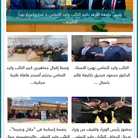
رئيس جامعة الأزهر يكرم النائب وليد التمامي .. فخر واعتزاز بهذا
التكريم...
النائب وليد التمامي يهنئ الاستاذ
وسط إقبال جماهيري كبير النائب وليد
الدكتور محمود صديق تكليفة قائم
التمامي يختتم أضخم قافلة طبية
باعمال ...
مجانية...
بحضور رئيس الوزراء ولفيف من وزراء
بصمة إنسانية في ”جلال وعتيبة”..
ورجال الدولة.. النائبان وليد التمامي
النائب وليد التمامي والبروفيسور جمال