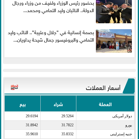
بحضور رئيس الوزراء ولفيف من وزراء ورجال
الدولة.. النائبان وليد التمامي ومحمد...
بصمة إنسانية في ”جلال وعتيبة”.. النائب وليد
التمامي والبروفيسور جمال شيحة يداويان...
أسعار العملات
العملة
شراء
بيع
دولار أمريكى​
29.5264
29.6194
يورو​
31.7822
31.8942
جنيه إسترلينى​
35.8332
35.9610