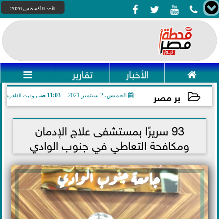




الأحد 9 أغسطس 2026

الأخبار
تقارير

بر مصر
الخميس، 2 سبتمبر 2021
11:03 صـ
بتوقيت القاهرة
2021-09-02 11:03:23
93 سريرًا بمستشفى علاج الإدمان
ومكافحة التعاطي في جنوب الوادي