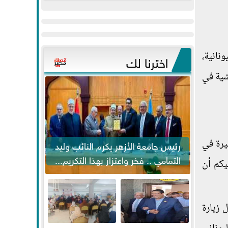
عيد
مواكبة خطوات
الفطر..ويحتشدون
الرئيس السيسي...
وسط آلاف...
نانية،
اخترنا لك
شية في
بيرة في
رئيس جامعة الأزهر يكرم النائب وليد
التمامي .. فخر واعتزاز بهذا التكريم...
يكم أن
ل زيارة