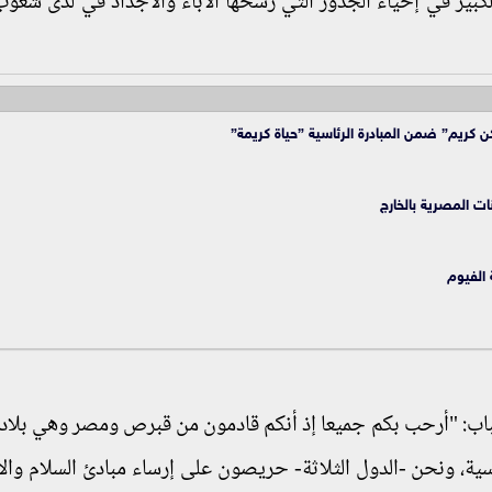
لكبير في إحياء الجذور التي رسخها الآباء والأجداد في لدى شعوب
 كريم” ضمن المبادرة الرئاسية ”حياة كريمة”
نات المصرية بالخارج
 الفيوم
شباب: "أرحب بكم جميعا إذ أنكم قادمون من قبرص ومصر وهي بلاد 
ية، ونحن -الدول الثلاثة- حريصون على إرساء مبادئ السلام والا