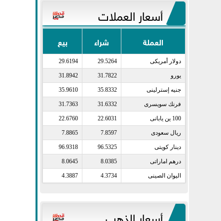
أسعار العملات
العملة
شراء
بيع
دولار أمريكى​
29.5264
29.6194
يورو​
31.7822
31.8942
جنيه إسترلينى​
35.8332
35.9610
فرنك سويسرى​
31.6332
31.7363
100 ين يابانى​
22.6031
22.6760
ريال سعودى​
7.8597
7.8865
دينار كويتى​
96.5325
96.9318
درهم اماراتى​
8.0385
8.0645
اليوان الصينى​
4.3734
4.3887
أسعار الذهب