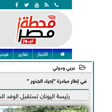






الأخبار
تقارير
فيديو
عربي ودولي
في إطار مبادرة ”إحياء الجذور ”
2021-07-29 14:05:44
رئيسة اليونان تستقبل الوفد ال