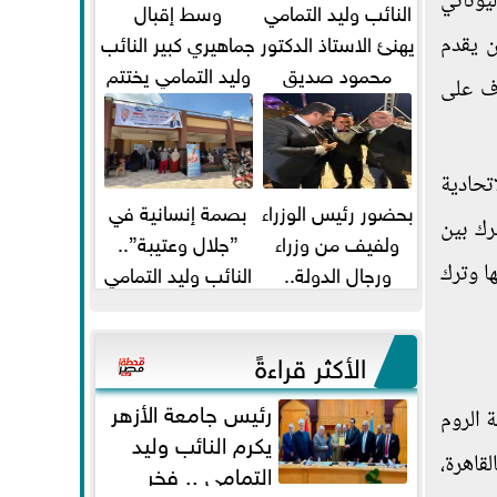
يوناني
النائب وليد التمامي
وسط إقبال
يهنئ الاستاذ الدكتور
جماهيري كبير النائب
ن يقدم
محمود صديق
وليد التمامي يختتم
رف على
تكليفة قائم باعمال
أضخم قافلة طبية
...
مجانية...
تحادية
بحضور رئيس الوزراء
بصمة إنسانية في
رك بين
ولفيف من وزراء
”جلال وعتيبة”..
ورجال الدولة..
النائب وليد التمامي
ا وترك
النائبان وليد التمامي
والبروفيسور جمال
ومحمد...
شيحة يداويان...
الأكثر قراءةً
رئيس جامعة الأزهر
 الروم
يكرم النائب وليد
قاهرة،
التمامي .. فخر