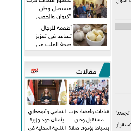
 الدول
مستقبل وطن
”كيوان والحصي
والتمامي وابوحجازي وعيسي” أمانه
أطعمة للرجال
كفر...
تساعد فى تعزيز
صحة القلب فى
سن الأربعين
مقالات
قيادات وأعضاء حزب
التمامي وأبوحجازي
تجمعنا
مستقبل وطن
يثمنان جهد وزيرة
ستقرار
بدمياط يؤدون صلاة
التنمية المحلية في