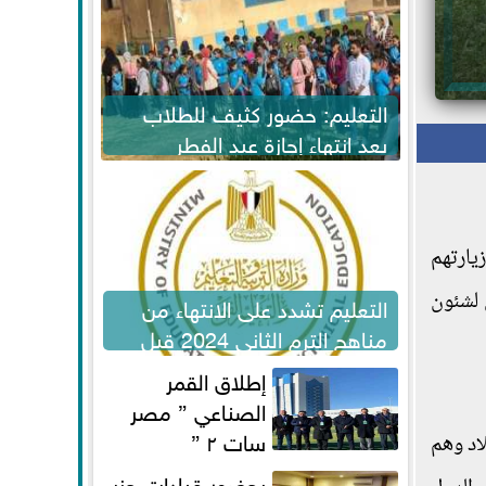
التعليم: حضور كثيف للطلاب
بعد انتهاء إجازة عيد الفطر
لاستكمال المناهج
ارتهم
 لشئون
التعليم تشدد على الانتهاء من
مناهج الترم الثاني 2024 قبل
الامتحانات
إطلاق القمر
الصناعي ” مصر
سات ٢ ”
لاد وهم
بحضور قيادات حزب