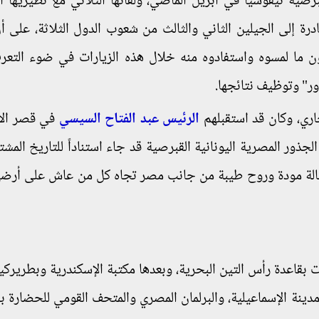
برصية نيقوسيا في أبريل الماضي، ولقائها الثلاثي مع نظيريها ال
ة إلى الجيلين الثاني والثالث من شعوب الدول الثلاثة، على أ
ون ما لمسوه واستفادوه منه خلال هذه الزيارات في ضوء التع
ور" وتوظيف نتائجها.
اري، وكان قد استقبلهم
الرئيس عبد الفتاح السيسي
في قصر الا
جذور المصرية اليونانية القبرصية قد جاء استناداً للتاريخ المشت
 رسالة مودة وروح طيبة من جانب مصر تجاه كل من عاش على أرضه
 بقاعدة رأس التين البحرية، وبعدها مكتبة الإسكندرية وبطريركية
دينة الإسماعيلية، والبرلمان المصري والمتحف القومي للحضارة بال