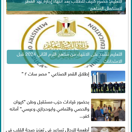
التعليم: حضور كثيف للطلاب بعد انتهاء إجازة عيد الفطر
لاستكمال المناهج
التعليم تشدد على الانتهاء من مناهج الترم الثاني 2024 قبل
الامتحانات
إطلاق القمر الصناعي ” مصر سات ٢ ”
بحضور قيادات حزب مستقبل وطن ”كيوان
والحصي والتمامي وابوحجازي وعيسي” أمانه
كفر...
أطعمة للرجال تساعد فى تعزيز صحة القلب فى