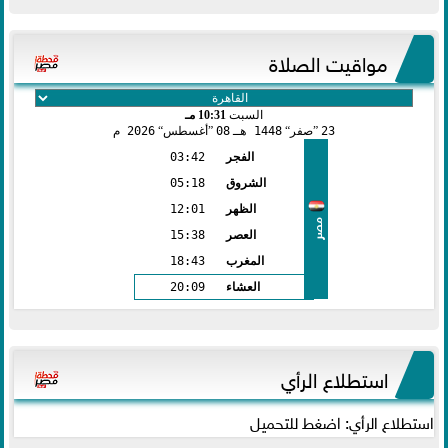
مواقيت الصلاة
السبت
10:31 مـ
23
صفر
1448 هـ
08
أغسطس
2026 م
الفجر
03:42
الشروق
05:18
الظهر
12:01
مصر
العصر
15:38
المغرب
18:43
العشاء
20:09
استطلاع الرأي
استطلاع الرأي: اضغط للتحميل