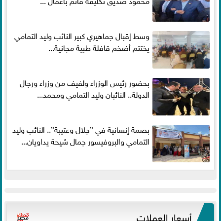
محمود صديق تكليفة قائم باعمال ...
وسط إقبال جماهيري كبير النائب وليد التمامي
يختتم أضخم قافلة طبية مجانية...
بحضور رئيس الوزراء ولفيف من وزراء ورجال
الدولة.. النائبان وليد التمامي ومحمد...
بصمة إنسانية في ”جلال وعتيبة”.. النائب وليد
التمامي والبروفيسور جمال شيحة يداويان...
أسعار العملات