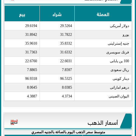
العملة
شراء
بيع
دولار أمريكى​
29.5264
29.6194
يورو​
31.7822
31.8942
جنيه إسترلينى​
35.8332
35.9610
فرنك سويسرى​
31.6332
31.7363
100 ين يابانى​
22.6031
22.6760
ريال سعودى​
7.8597
7.8865
دينار كويتى​
96.5325
96.9318
درهم اماراتى​
8.0385
8.0645
اليوان الصينى​
4.3734
4.3887
أسعار الذهب
متوسط سعر الذهب اليوم بالصاغة بالجنيه المصري