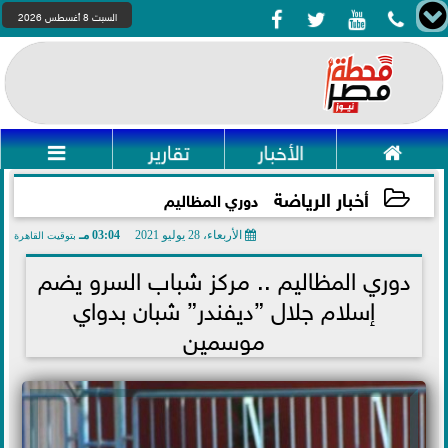




السبت 8 أغسطس 2026

الأخبار
تقارير

أخبار الرياضة
دوري المظاليم
الأربعاء، 28 يوليو 2021
03:04 مـ
بتوقيت القاهرة
2021-07-28 15:04:45
دوري المظاليم .. مركز شباب السرو يضم
إسلام جلال ”ديفندر” شبان بدواي
موسمين