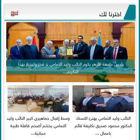
اخترنا لك
رئيس جامعة الأزهر يكرم النائب وليد التمامي .. فخر واعتزاز بهذا
التكريم...
النائب وليد التمامي يهنئ الاستاذ
وسط إقبال جماهيري كبير النائب وليد
الدكتور محمود صديق تكليفة قائم
التمامي يختتم أضخم قافلة طبية
باعمال ...
مجانية...