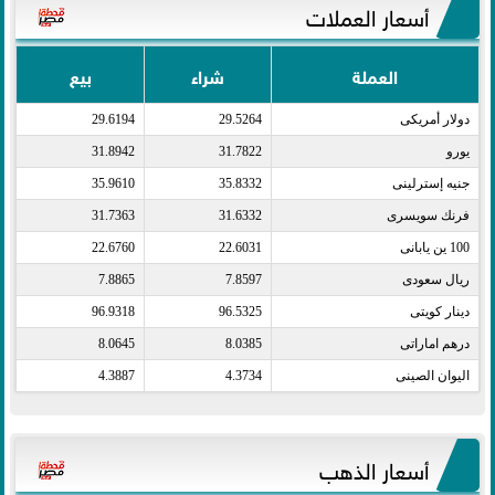
أسعار العملات
العملة
شراء
بيع
دولار أمريكى​
29.5264
29.6194
يورو​
31.7822
31.8942
جنيه إسترلينى​
35.8332
35.9610
فرنك سويسرى​
31.6332
31.7363
100 ين يابانى​
22.6031
22.6760
ريال سعودى​
7.8597
7.8865
دينار كويتى​
96.5325
96.9318
درهم اماراتى​
8.0385
8.0645
اليوان الصينى​
4.3734
4.3887
أسعار الذهب