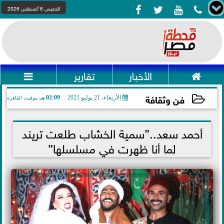




الخميس 6 أغسطس 2026

الأخبار
تقارير

فن وثقافة
الأربعاء، 21 يوليو 2021
02:09 مـ
بتوقيت القاهرة
2021-07-21 14:09:34
أحمد سعد..”سمية الخشاب طلعت تريند
لما أنا ظهرت في مسلسلها”