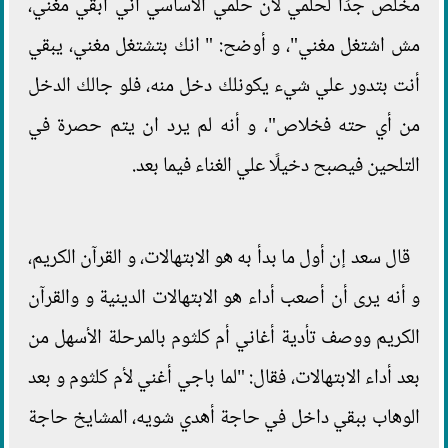
مخلص جدًا لحلمي لأن حلمي الأساسي أني ابقي مغني،
مش اشتغل مغني"، و أوضح: " انك بتشتغل مغني، يبقي
أنت بتدور علي شيء يكونلك دخل منه، فلو جالك الدخل
من أي حته فخلاص"، و أنه لم يرد ان يتم حصرة في
التلحين فيصبح دخيلًا علي الغناء فيما بعد.
قال سعد إن أول ما بدأ به هو الابتهالات، و القرآن الكريم،
و أنه يرى أن أصعب أداء هو الابتهالات الدينية و والقرآن
الكريم ووصف تأدية أغاني أم كلثوم بالمرحلة الأسهل من
بعد أداء الابتهالات، فقال: "لما باجي أغني لأم كلثوم و بعد
الوهاب ببقي داخل في حاجة أهدي شويه، المشايخ حاجة