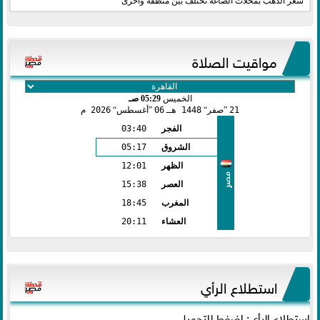
سعر الذهب بمحلات الصاغة تختلف بين منطقة وأخرى
مواقيت الصلاة
الخميس
05:29 صـ
21
صفر
1448 هـ
06
أغسطس
2026 م
الفجر
03:40
الشروق
05:17
الظهر
12:01
مصر
العصر
15:38
المغرب
18:45
العشاء
20:11
استطلاع الرأي
استطلاع الرأي: اضغط للتحميل