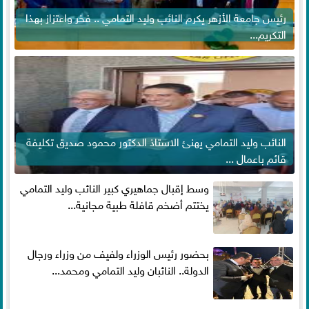
رئيس جامعة الأزهر يكرم النائب وليد التمامي .. فخر واعتزاز بهذا
التكريم...
النائب وليد التمامي يهنئ الاستاذ الدكتور محمود صديق تكليفة
قائم باعمال ...
وسط إقبال جماهيري كبير النائب وليد التمامي
يختتم أضخم قافلة طبية مجانية...
بحضور رئيس الوزراء ولفيف من وزراء ورجال
الدولة.. النائبان وليد التمامي ومحمد...