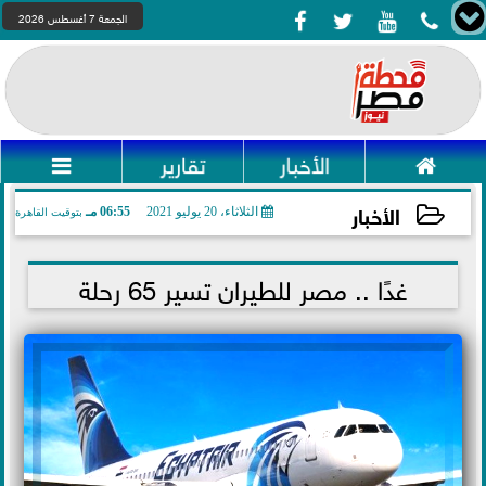




الجمعة 7 أغسطس 2026

الأخبار
تقارير

الأخبار
الثلاثاء، 20 يوليو 2021
06:55 مـ
بتوقيت القاهرة
2021-07-20 18:55:12
غدًا .. مصر للطيران تسير 65 رحلة