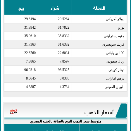
العملة
شراء
بيع
دولار أمريكى​
29.5264
29.6194
يورو​
31.7822
31.8942
جنيه إسترلينى​
35.8332
35.9610
فرنك سويسرى​
31.6332
31.7363
100 ين يابانى​
22.6031
22.6760
ريال سعودى​
7.8597
7.8865
دينار كويتى​
96.5325
96.9318
درهم اماراتى​
8.0385
8.0645
اليوان الصينى​
4.3734
4.3887
أسعار الذهب
متوسط سعر الذهب اليوم بالصاغة بالجنيه المصري