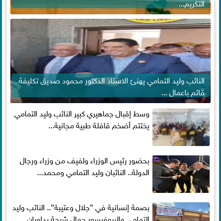
التكريم...
النائب وليد التمامي يهنئ الاستاذ الدكتور محمود صديق تكليفة
قائم باعمال ...
وسط إقبال جماهيري كبير النائب وليد التمامي
يختتم أضخم قافلة طبية مجانية...
بحضور رئيس الوزراء ولفيف من وزراء ورجال
الدولة.. النائبان وليد التمامي ومحمد...
بصمة إنسانية في ”جلال وعتيبة”.. النائب وليد
التمامي والبروفيسور جمال شيحة يداويان...