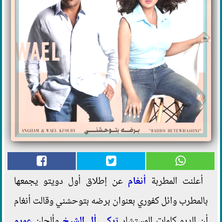
أعلنت المطربة
أنغام
عن إطلاق أول دويتو يجمعها
بالمطرب وائل كفوري بعنوان برضه بتوحشني وقالت أنغام
أن الديو كلمات المستشار
تركي أل الشيخ
وألحان
عمرو