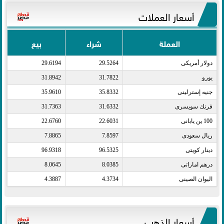
أسعار العملات
العملة
شراء
بيع
دولار أمريكى​
29.5264
29.6194
يورو​
31.7822
31.8942
جنيه إسترلينى​
35.8332
35.9610
فرنك سويسرى​
31.6332
31.7363
100 ين يابانى​
22.6031
22.6760
ريال سعودى​
7.8597
7.8865
دينار كويتى​
96.5325
96.9318
درهم اماراتى​
8.0385
8.0645
اليوان الصينى​
4.3734
4.3887
أسعار الذهب