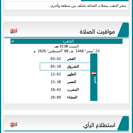
سعر الذهب بمحلات الصاغة تختلف بين منطقة وأخرى
مواقيت الصلاة
السبت
11:18 صـ
23
صفر
1448 هـ
08
أغسطس
2026 م
الفجر
03:42
الشروق
05:18
الظهر
12:01
مصر
العصر
15:38
المغرب
18:43
العشاء
20:09
استطلاع الرأي