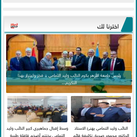
اخترنا لك
رئيس جامعة الأزهر يكرم النائب وليد التمامي .. فخر واعتزاز بهذا
التكريم...
النائب وليد التمامي يهنئ الاستاذ
وسط إقبال جماهيري كبير النائب وليد
الدكتور محمود صديق تكليفة قائم
التمامي يختتم أضخم قافلة طبية