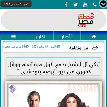




السبت 8 أغسطس 2026

الأخبار
تقارير

فن وثقافة
الإثنين، 19 يوليو 2021
08:15 مـ
بتوقيت القاهرة
2021-07-19 20:15:23
تركي أل الشيخ يجمع لأول مرة أنغام ووائل
كفوري في ديو ”برضه بتوحشني ”