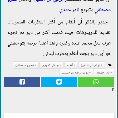
مصطفي
وتوزيع
نادر حمدي
جدير بالذكر أن أنغام من أكثر المطربات المصريات
تقديما للدويتوهات حيث قدمت أكثر من ديو مع نجوم
عرب مثل محمد عبده وغيره وتعد أغنية برضه بتوحشني
هو أول ديو يجمع أنغام بمطرب لبناني
تركي أل الشيخ
أنغام
وائكل كفوري
عمرو مصطفي
نادر حمدي
دويتو برضه بتوحشني
⇧