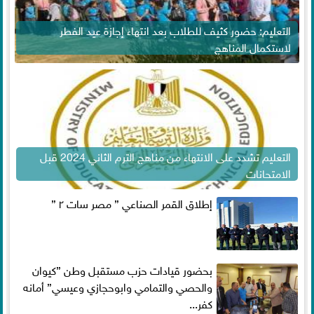
التعليم: حضور كثيف للطلاب بعد انتهاء إجازة عيد الفطر
لاستكمال المناهج
التعليم تشدد على الانتهاء من مناهج الترم الثاني 2024 قبل
الامتحانات
إطلاق القمر الصناعي ” مصر سات ٢ ”
بحضور قيادات حزب مستقبل وطن ”كيوان
والحصي والتمامي وابوحجازي وعيسي” أمانه
كفر...