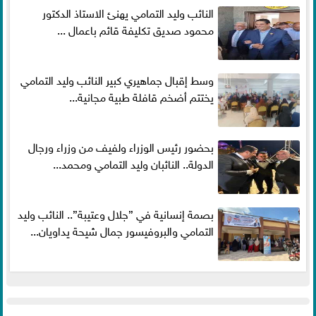
النائب وليد التمامي يهنئ الاستاذ الدكتور
محمود صديق تكليفة قائم باعمال ...
وسط إقبال جماهيري كبير النائب وليد التمامي
يختتم أضخم قافلة طبية مجانية...
بحضور رئيس الوزراء ولفيف من وزراء ورجال
الدولة.. النائبان وليد التمامي ومحمد...
بصمة إنسانية في ”جلال وعتيبة”.. النائب وليد
التمامي والبروفيسور جمال شيحة يداويان...