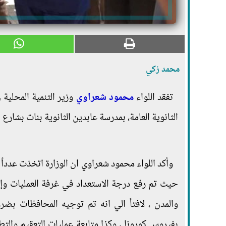
محمد زكي
تفقد اللواء
محمود شعراوي
وزير التنمية المحلية ،
الثانوية العامة، بمدرسة عابدين الثانوية بنات بشارع
وأكد اللواء محمود شعراوي ان الوزارة اتخذت عدداً م
حيث تم رفع درجة الاستعداد في غرفة العمليات وإدار
والمدن ، لافتاً الي انه تم توجيه المحافظات بضر
بفيروس كورونا ، وكذا متابعة عمليات التعقيم والتط