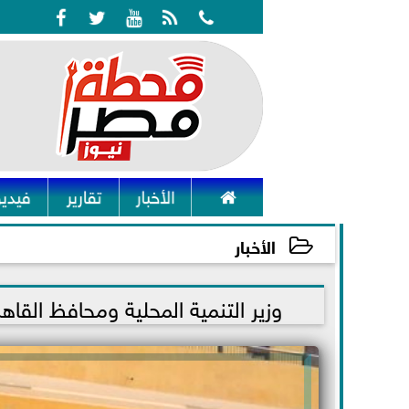






الأخبار
تقارير
فيديو
الأخبار
2021-07-10 11:50:23
وزير التنمية المحلية ومحافظ القاهر