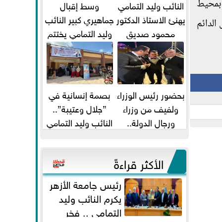
 بمحيط
النائب وليد التمامي
وسط إقبال
يهنئ الاستاذ الدكتور
جماهيري كبير النائب
الدائم
محمود صديق
وليد التمامي يختتم
تكليفة قائم باعمال
أضخم قافلة طبية
...
مجانية...
بحضور رئيس الوزراء
بصمة إنسانية في
ولفيف من وزراء
”جلال وعتيبة”..
ورجال الدولة..
النائب وليد التمامي
النائبان وليد التمامي
والبروفيسور جمال
ومحمد...
شيحة يداويان...
الأكثر قراءةً
رئيس جامعة الأزهر
يكرم النائب وليد
التمامي .. فخر