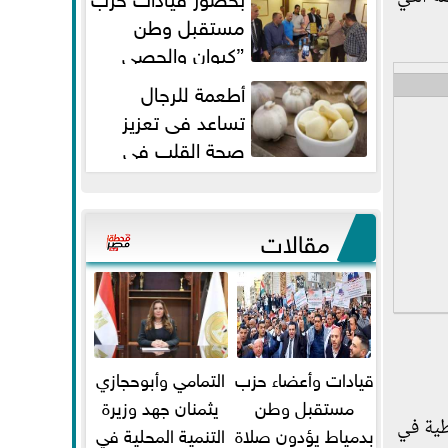
مستقبل وطن
”كيوان والحصي
والتمامي وابوحجازي وعيسي” أمانه
أطعمة للرجال
كفر...
تساعد فى تعزيز
صحة القلب فى
سن الأربعين
مقالات
قيادات وأعضاء حزب
التمامي وأبوحجازي
مستقبل وطن
يثمنان جهد وزيرة
اطية في
بدمياط يؤدون صلاة
التنمية المحلية في