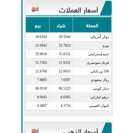
أسعار العملات
العملة
شراء
بيع
دولار أمريكى​
29.5264
29.6194
يورو​
31.7822
31.8942
جنيه إسترلينى​
35.8332
35.9610
فرنك سويسرى​
31.6332
31.7363
100 ين يابانى​
22.6031
22.6760
ريال سعودى​
7.8597
7.8865
دينار كويتى​
96.5325
96.9318
درهم اماراتى​
8.0385
8.0645
اليوان الصينى​
4.3734
4.3887
أسعار الذهب