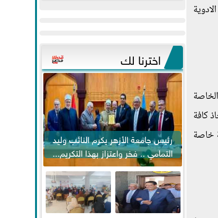
عيد
مواكبة خطوات
الادوية
الفطر..ويحتشدون
الرئيس السيسي...
وسط آلاف...
اخترنا لك
الخاصة
اذ كافة
مة خاصة
رئيس جامعة الأزهر يكرم النائب وليد
التمامي .. فخر واعتزاز بهذا التكريم...