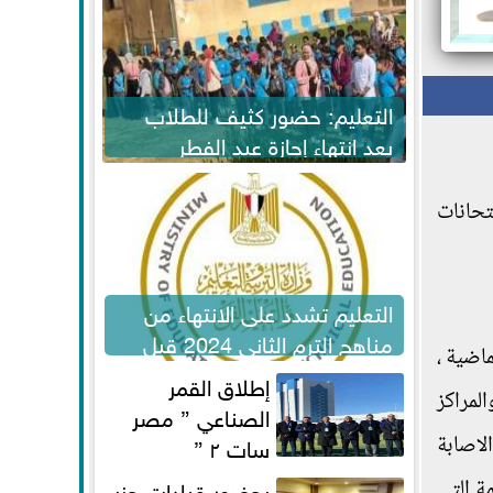
التعليم: حضور كثيف للطلاب
بعد انتهاء إجازة عيد الفطر
لاستكمال المناهج
تحانات
التعليم تشدد على الانتهاء من
مناهج الترم الثاني 2024 قبل
ماضية ،
الامتحانات
إطلاق القمر
لمراكز
الصناعي ” مصر
سات ٢ ”
لاصابة
بحضور قيادات حزب
ة التي