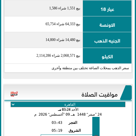
عيار 18
بيع 1,551 شراء 1,586
الاونصة
بيع 64,333 شراء 65,754
الجنيه الذهب
بيع 14,480 شراء 14,800
الكيلو
بيع 2,068,571 شراء 2,114,286
سعر الذهب بمحلات الصاغة تختلف بين منطقة وأخرى
مواقيت الصلاة
الأحد
03:24 مـ
24
صفر
1448 هـ
09
أغسطس
2026 م
الفجر
03:43
الشروق
05:19