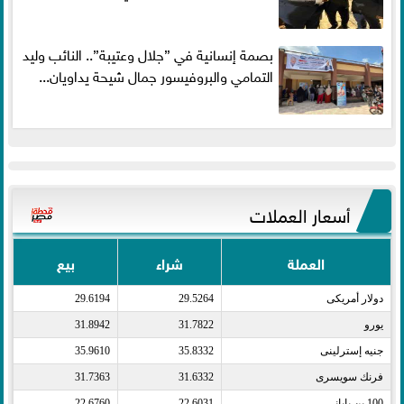
بصمة إنسانية في ”جلال وعتيبة”.. النائب وليد
التمامي والبروفيسور جمال شيحة يداويان...
أسعار العملات
العملة
شراء
بيع
دولار أمريكى​
29.5264
29.6194
يورو​
31.7822
31.8942
جنيه إسترلينى​
35.8332
35.9610
فرنك سويسرى​
31.6332
31.7363
100 ين يابانى​
22.6031
22.6760