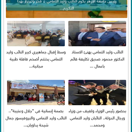
رئيس جامعة الأزهر يكرم النائب وليد التمامي .. فخر واعتزاز بهذا
التكريم...
النائب وليد التمامي يهنئ الاستاذ
وسط إقبال جماهيري كبير النائب وليد
الدكتور محمود صديق تكليفة قائم
التمامي يختتم أضخم قافلة طبية
باعمال ...
مجانية...
بحضور رئيس الوزراء ولفيف من وزراء
بصمة إنسانية في ”جلال وعتيبة”..
ورجال الدولة.. النائبان وليد التمامي
النائب وليد التمامي والبروفيسور جمال
ومحمد...
شيحة يداويان...