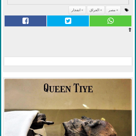
مصر
العراق
انفجار
⇧