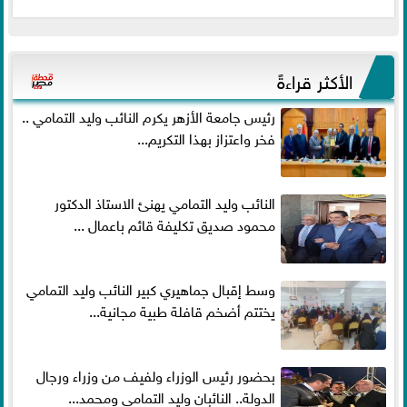
الأكثر قراءةً
رئيس جامعة الأزهر يكرم النائب وليد التمامي ..
فخر واعتزاز بهذا التكريم...
النائب وليد التمامي يهنئ الاستاذ الدكتور
محمود صديق تكليفة قائم باعمال ...
وسط إقبال جماهيري كبير النائب وليد التمامي
يختتم أضخم قافلة طبية مجانية...
بحضور رئيس الوزراء ولفيف من وزراء ورجال
الدولة.. النائبان وليد التمامي ومحمد...