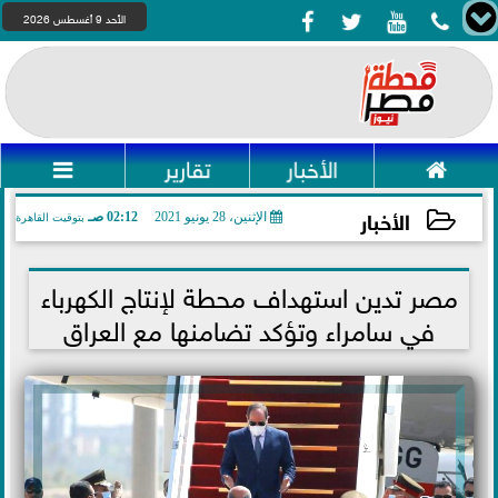




الأحد 9 أغسطس 2026

الأخبار
تقارير

الأخبار
الإثنين، 28 يونيو 2021
02:12 صـ
بتوقيت القاهرة
2021-06-28 02:12:33
مصر تدين استهداف محطة لإنتاج الكهرباء
في سامراء وتؤكد تضامنها مع العراق