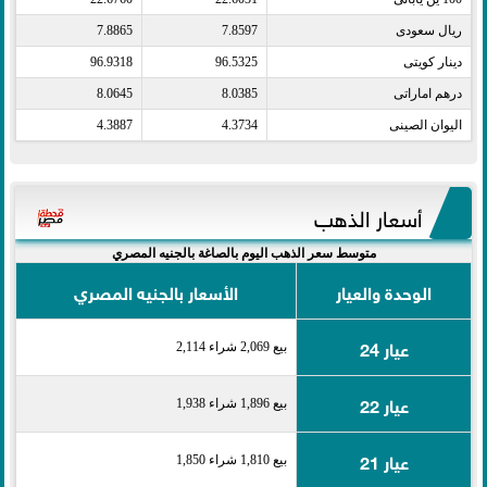
ريال سعودى​
7.8597
7.8865
دينار كويتى​
96.5325
96.9318
درهم اماراتى​
8.0385
8.0645
اليوان الصينى​
4.3734
4.3887
أسعار الذهب
متوسط سعر الذهب اليوم بالصاغة بالجنيه المصري
الوحدة والعيار
الأسعار بالجنيه المصري
عيار 24
بيع 2,069 شراء 2,114
عيار 22
بيع 1,896 شراء 1,938
عيار 21
بيع 1,810 شراء 1,850