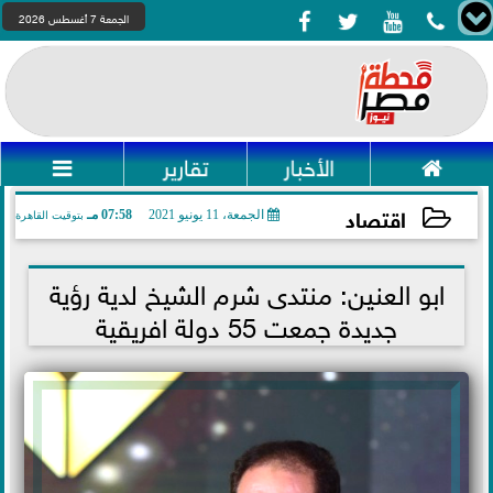




الجمعة 7 أغسطس 2026

الأخبار
تقارير

اقتصاد
الجمعة، 11 يونيو 2021
07:58 مـ
بتوقيت القاهرة
2021-06-11 19:58:11
ابو العنين: منتدى شرم الشيخ لدية رؤية
جديدة جمعت 55 دولة افريقية