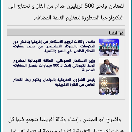
للمعادن ونحو 500 تريليون قدام من الغاز و نحتاج الى
التكنولوجيا المتطورة لتعظيم القيمة المضافة.
اقرأ أيضاً
منتدى وكالات ترويج الاستثمار في إفريقيا يناقش دور
الحكومات والشركاء الإقليميين في تعزيز مشاركة
القطاع الخاص في النمو والتنمية
وزير الاستثمار السوداني: الطاقة الاجمالية لمشروع
الربط الكهربائي زادت لـ 300 ميجاوات بفضل المشاركة
المصرية
رئيس الشؤون الافريقية بالبرلمان يقترح ربط القطاع
الخاص في القارة الافريقية
واقترح ابو العينين ، إنشاء وكالة أفريقيا تتجمع فيها كل
هيئات الاستثمار الافريقية لإنشاء خريطة استثمار افريقيا.