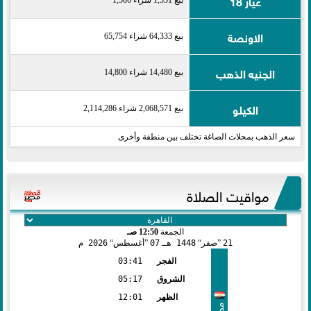
عيار 18
الاونصة
بيع 64,333 شراء 65,754
الجنيه الذهب
بيع 14,480 شراء 14,800
الكيلو
بيع 2,068,571 شراء 2,114,286
سعر الذهب بمحلات الصاغة تختلف بين منطقة وأخرى
مواقيت الصلاة
الجمعة
12:50 صـ
21
صفر
1448 هـ
07
أغسطس
2026 م
الفجر
03:41
الشروق
05:17
الظهر
12:01
مصر