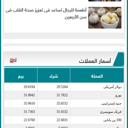
أطعمة للرجال تساعد فى تعزيز صحة القلب فى
سن الأربعين
أسعار العملات
العملة
شراء
بيع
دولار أمريكى​
29.5264
29.6194
يورو​
31.7822
31.8942
جنيه إسترلينى​
35.8332
35.9610
فرنك سويسرى​
31.6332
31.7363
100 ين يابانى​
22.6031
22.6760