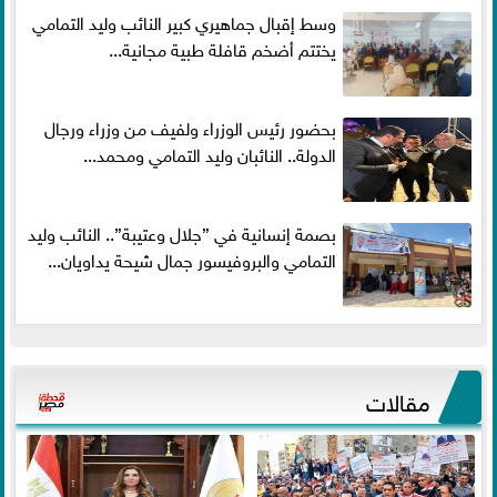
وسط إقبال جماهيري كبير النائب وليد التمامي
يختتم أضخم قافلة طبية مجانية...
بحضور رئيس الوزراء ولفيف من وزراء ورجال
الدولة.. النائبان وليد التمامي ومحمد...
بصمة إنسانية في ”جلال وعتيبة”.. النائب وليد
التمامي والبروفيسور جمال شيحة يداويان...
مقالات