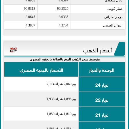
ريال سعودى​
7.8597
7.8865
دينار كويتى​
96.5325
96.9318
درهم اماراتى​
8.0385
8.0645
اليوان الصينى​
4.3734
4.3887
أسعار الذهب
متوسط سعر الذهب اليوم بالصاغة بالجنيه المصري
الوحدة والعيار
الأسعار بالجنيه المصري
عيار 24
بيع 2,069 شراء 2,114
عيار 22
بيع 1,896 شراء 1,938
عيار 21
بيع 1,810 شراء 1,850
بيع 1,551 شراء 1,586