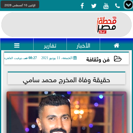




الإثنين 10 أغسطس 2026

الأخبار
تقارير

فن وثقافة
الجمعة، 11 يونيو 2021
08:27 صـ
بتوقيت القاهرة
2021-06-11 08:27:23
حقيقة وفاة المخرج محمد سامي