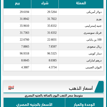
العملة
شراء
بيع
دولار أمريكى​
29.5264
29.6194
يورو​
31.7822
31.8942
جنيه إسترلينى​
35.8332
35.9610
فرنك سويسرى​
31.6332
31.7363
100 ين يابانى​
22.6031
22.6760
ريال سعودى​
7.8597
7.8865
دينار كويتى​
96.5325
96.9318
درهم اماراتى​
8.0385
8.0645
اليوان الصينى​
4.3734
4.3887
أسعار الذهب
متوسط سعر الذهب اليوم بالصاغة بالجنيه المصري
الوحدة والعيار
الأسعار بالجنيه المصري