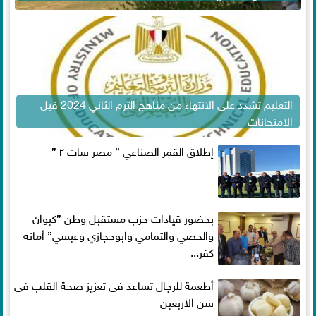
التعليم تشدد على الانتهاء من مناهج الترم الثاني 2024 قبل
الامتحانات
إطلاق القمر الصناعي ” مصر سات ٢ ”
بحضور قيادات حزب مستقبل وطن ”كيوان
والحصي والتمامي وابوحجازي وعيسي” أمانه
كفر...
أطعمة للرجال تساعد فى تعزيز صحة القلب فى
سن الأربعين