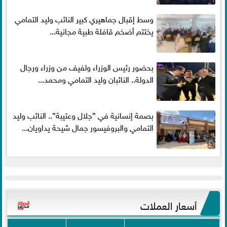
وسط إقبال جماهيري كبير النائب وليد التمامي
يختتم أضخم قافلة طبية مجانية...
بحضور رئيس الوزراء ولفيف من وزراء ورجال
الدولة.. النائبان وليد التمامي ومحمد...
بصمة إنسانية في ”جلال وعتيبة”.. النائب وليد
التمامي والبروفيسور جمال شيحة يداويان...
أسعار العملات