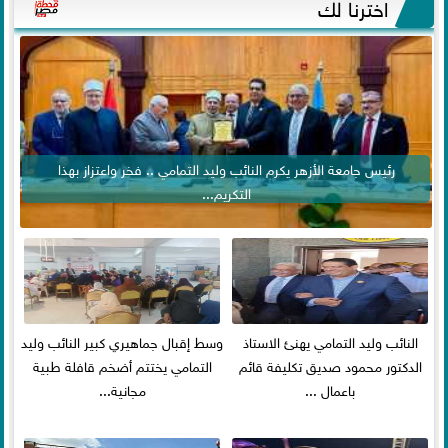
اخترنا لك
رئيس جامعة الأزهر يكرم النائب وليد التمامي .. فخر واعتزاز بهذا
التكريم...
النائب وليد التمامي يهنئ الاستاذ
وسط إقبال جماهيري كبير النائب وليد
الدكتور محمود صديق تكليفة قائم
التمامي يختتم أضخم قافلة طبية
باعمال ...
مجانية...