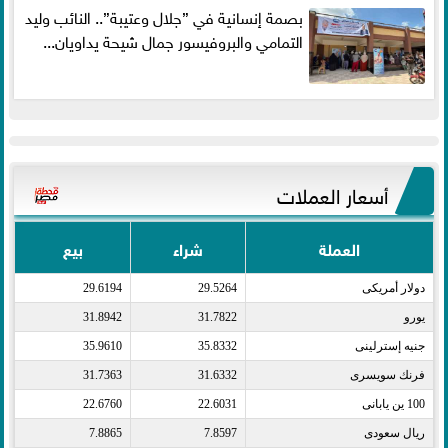
بصمة إنسانية في ”جلال وعتيبة”.. النائب وليد
التمامي والبروفيسور جمال شيحة يداويان...
أسعار العملات
العملة
شراء
بيع
دولار أمريكى​
29.5264
29.6194
يورو​
31.7822
31.8942
جنيه إسترلينى​
35.8332
35.9610
فرنك سويسرى​
31.6332
31.7363
100 ين يابانى​
22.6031
22.6760
ريال سعودى​
7.8597
7.8865