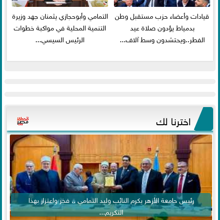
قيادات وأعضاء حزب مستقبل وطن
التمامي وأبوحجازي يثمنان جهد وزيرة
بدمياط يؤدون صلاة عيد
التنمية المحلية في مواكبة خطوات
الفطر..ويحتشدون وسط آلاف...
الرئيس السيسي...
اخترنا لك
رئيس جامعة الأزهر يكرم النائب وليد التمامي .. فخر واعتزاز بهذا
التكريم...