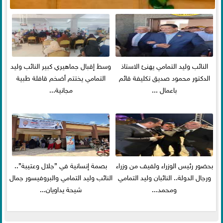
النائب وليد التمامي يهنئ الاستاذ
وسط إقبال جماهيري كبير النائب وليد
الدكتور محمود صديق تكليفة قائم
التمامي يختتم أضخم قافلة طبية
باعمال ...
مجانية...
بحضور رئيس الوزراء ولفيف من وزراء
بصمة إنسانية في ”جلال وعتيبة”..
ورجال الدولة.. النائبان وليد التمامي
النائب وليد التمامي والبروفيسور جمال
ومحمد...
شيحة يداويان...