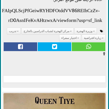
أدناه الرابط على موقع المركز:
/d/e/1FAIpQLScjPfGeiwRYHDFOtddVV86REIhCzZv-
rD0AsnIFeKvAHtzwxA/viewform?usp=sf_link
وزيرة الهجرة
مركز الهجرة لشباب الدراسين بالخارج
تدريب
زيارة افتراضية
اختيار سفراء
⇧