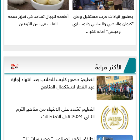
بحضور قيادات حزب مستقبل وطن
أطعمة للرجال تساعد فى تعزيز صحة
”كيوان والحصي والتمامي وابوحجازي
القلب فى سن الأربعين
وعيسي” أمانه كفر...
الأكثر قراءةً
التعليم: حضور كثيف للطلاب بعد انتهاء إجازة
عيد الفطر لاستكمال المناهج
التعليم تشدد على الانتهاء من مناهج الترم
الثاني 2024 قبل الامتحانات
إطلاق القمر الصناعي ” مصر سات ٢ ”