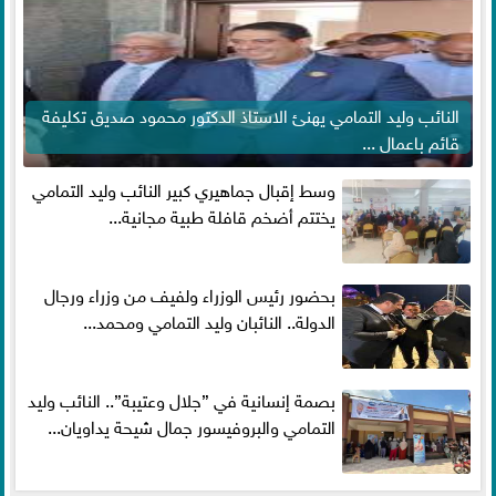
النائب وليد التمامي يهنئ الاستاذ الدكتور محمود صديق تكليفة
قائم باعمال ...
وسط إقبال جماهيري كبير النائب وليد التمامي
يختتم أضخم قافلة طبية مجانية...
بحضور رئيس الوزراء ولفيف من وزراء ورجال
الدولة.. النائبان وليد التمامي ومحمد...
بصمة إنسانية في ”جلال وعتيبة”.. النائب وليد
التمامي والبروفيسور جمال شيحة يداويان...