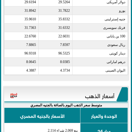
دولار أمريكى​
29.5264
29.6194
يورو​
31.7822
31.8942
جنيه إسترلينى​
35.8332
35.9610
فرنك سويسرى​
31.6332
31.7363
100 ين يابانى​
22.6031
22.6760
ريال سعودى​
7.8597
7.8865
دينار كويتى​
96.5325
96.9318
درهم اماراتى​
8.0385
8.0645
اليوان الصينى​
4.3734
4.3887
أسعار الذهب
متوسط سعر الذهب اليوم بالصاغة بالجنيه المصري
الوحدة والعيار
الأسعار بالجنيه المصري
عيار 24
بيع 2,069 شراء 2,114