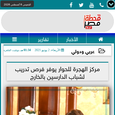




الخميس 6 أغسطس 2026

الأخبار
تقارير

عربي ودولي
الأربعاء، 2 يونيو 2021
01:34 مـ
بتوقيت القاهرة
2021-06-02 13:34:51
مركز الهجرة للحوار يوفر فرص تدريب
لشباب الدارسين بالخارج