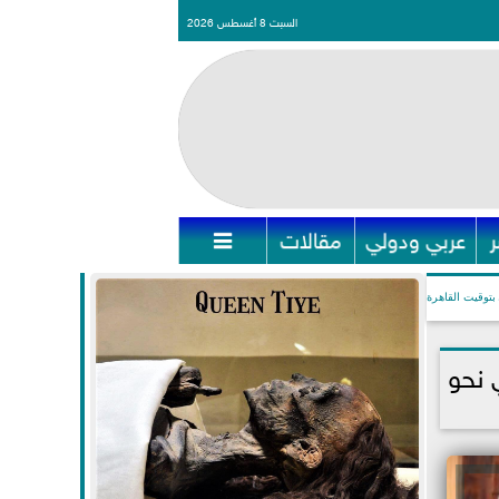
السبت 8 أغسطس 2026
عربي ودولي
مقالات

بتوقيت القاهرة
 نحو