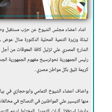
اشاد اعضاء مجلس الشيوخ عن حزب مستقبل وطن م
تبذلة وزيرة التنمية المحلية الدكتورة منال عوض
الشارع المصري علي تزليل كافة المعوقات من أجل 
رئيس الجمهورية نحوترسيخ مفهوم الجمهورية الجديد
كريمة تليق بكل مواطن مصري .
واضاف اعضاء الشيوخ التمامي وابوحجازي في بيان 
منها التيسير علي المواطنين في التصالح في مخالفات
وايضا استغلال آليات التمويل المختلط لدعم التن