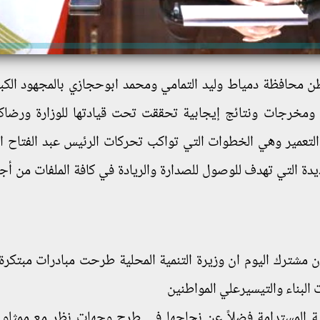
حافظة دمياط وليد التمامي ومحمد ابوحجازي بالمجهود الكبي
 ، ومخرجات ونتائج إيجابية تحققت تحت قيادتها للوزارة ورضاك
التعمير وهي الخطوات التي تواكب تحركات الرئيس عبد الفتاح 
ة التي تهدف للوصول للصدارة والريادة في كافة الملفات من أج
مشترك اليوم ان وزيرة التنمية المحلية طرحت مبادرات مبتكرة
 البناء والتيسيرعلي المواطنين
مية المستدامة فضلاً عن نجاحها في طرح وجهات نظر مع ممثلو 