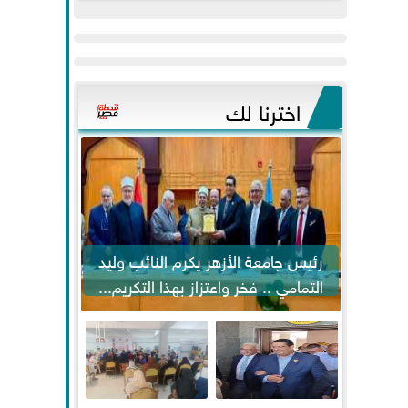
عيد
الفطر..ويحتشدون
وسط آلاف...
اخترنا لك
رئيس جامعة الأزهر يكرم النائب وليد
التمامي .. فخر واعتزاز بهذا التكريم...