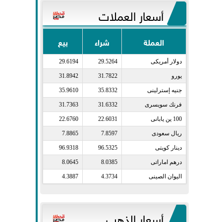
أسعار العملات
العملة
شراء
بيع
دولار أمريكى​
29.5264
29.6194
يورو​
31.7822
31.8942
جنيه إسترلينى​
35.8332
35.9610
فرنك سويسرى​
31.6332
31.7363
100 ين يابانى​
22.6031
22.6760
ريال سعودى​
7.8597
7.8865
دينار كويتى​
96.5325
96.9318
درهم اماراتى​
8.0385
8.0645
اليوان الصينى​
4.3734
4.3887
أسعار الذهب