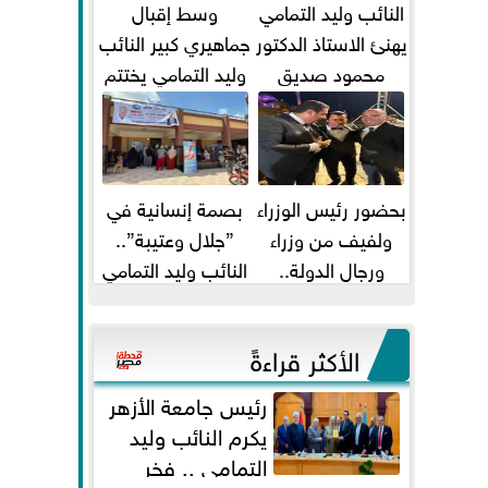
النائب وليد التمامي
وسط إقبال
يهنئ الاستاذ الدكتور
جماهيري كبير النائب
محمود صديق
وليد التمامي يختتم
تكليفة قائم باعمال
أضخم قافلة طبية
...
مجانية...
بحضور رئيس الوزراء
بصمة إنسانية في
ولفيف من وزراء
”جلال وعتيبة”..
ورجال الدولة..
النائب وليد التمامي
النائبان وليد التمامي
والبروفيسور جمال
ومحمد...
شيحة يداويان...
الأكثر قراءةً
رئيس جامعة الأزهر
يكرم النائب وليد
التمامي .. فخر