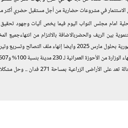
ى الاستثمار في مشروعات حضارية من أجل مستقبل حضري أكثر مر
محلية امام مجلس النواب اليوم فيما يخص آليات وجهود تحقيق ا
لتنموية بين الريف والحضربالاضافة بالالتزام من انتهاءجميع ال
الاستراتيجية والتفصيلية في جميع محافظات الجمهورية بحلول مارس 2025 وايضا إنهاء ملف التصالح و
بنسبة 96% من إجمالي عدد القري و إزالة 6500 حالة تعد على الأراضى الزراعية بمساح