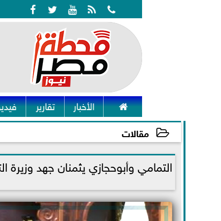






الأخبار
تقارير
فيديو
مقالات
2024-11-19 21:53:40
التمامي وأبوحجازي يثمنان جهد وزيرة 