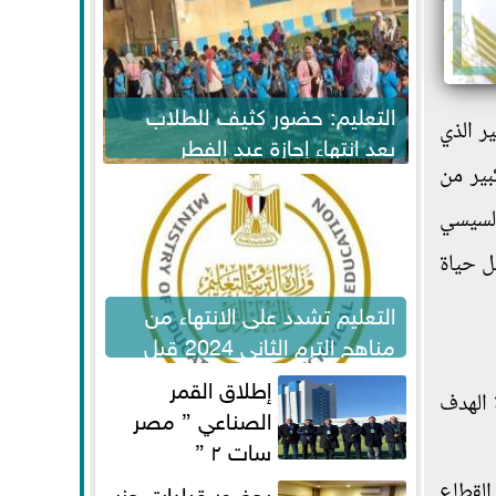
التعليم: حضور كثيف للطلاب
ر الذي
بعد انتهاء إجازة عيد الفطر
لاستكمال المناهج
بير من
السيسي
ل حياة
التعليم تشدد على الانتهاء من
مناهج الترم الثاني 2024 قبل
الامتحانات
إطلاق القمر
 الهدف
الصناعي ” مصر
سات ٢ ”
بحضور قيادات حزب
القطاع