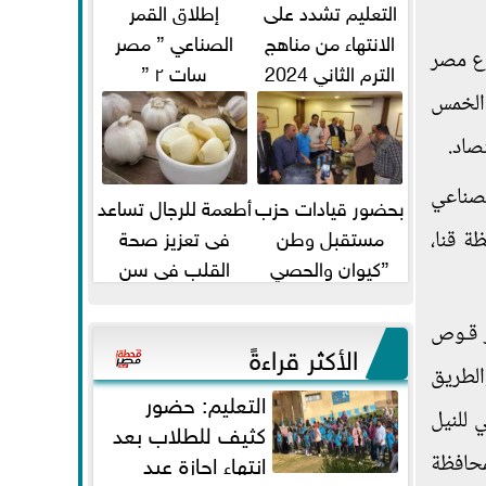
التعليم تشدد على
إطلاق القمر
الانتهاء من مناهج
الصناعي ” مصر
وع مصر
الترم الثاني 2024
سات ٢ ”
قبل الامتحانات
جنيه خلال السنوات الخمس
صاد.
لصناعي
بحضور قيادات حزب
أطعمة للرجال تساعد
مستقبل وطن
فى تعزيز صحة
ة قنا،
”كيوان والحصي
القلب فى سن
والتمامي وابوحجازي
الأربعين
وعيسي” أمانه كفر...
ر قـوص
الأكثر قراءةً
والطريق
التعليم: حضور
ن البر الشرقي للنيل
كثيف للطلاب بعد
انتهاء إجازة عيد
محافظة