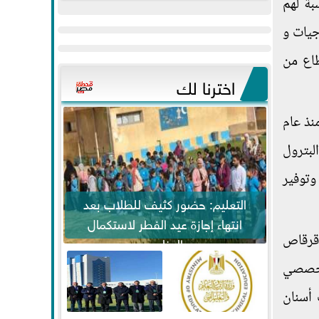
بة لهم
عيد
مواكبة خطوات
الفطر..ويحتشدون
الرئيس السيسي...
جيات و
وسط آلاف...
طاع من
اخترنا لك
 تريليون جنيه سنويا منذ عام
لبترول
وتوفير
التعليم: حضور كثيف للطلاب بعد
انتهاء إجازة عيد الفطر لاستكمال
 قرقاص
المناهج
تخصصي
أسنان