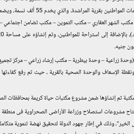
حياة كريمة لتنمية الريف المصري. وتفقد مجمع خدمات المواطنين بقرية المراشدة، وال
 مكتب الشهر العقاري – مكتب التموين – مكتب تضامن اجتماعي –
(وحدة زراعية – وحدة بيطرية – مكتب إرشاد زراعي – مركز تجميع ا
لإنشاء نحو 12 مليون جنيه، ونقطة الإسعاف والوحدة الصحية بالقرية ، حيث تم رفع كفاءته
مكتبة تم إنشاؤها ضمن مشروع مكتبات حياة كريمة بمحافظات الصع
تتاح مشروعات استصلاح وزراعة الأراضى الصحراوية فى منطقة
الخير"، وذلك في إطار جهود الدولة لتحقيق نهضة تنموية متكاملة