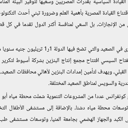
 القيادة السياسية بقدرات المصريين وسعيها لتوفير البيئة المناس
قتناع القيادة المصرية بأهمية العلم وضرورة تبني أحدث التكنولو
نى من الإنجازات، بل السعي لمنافسة أكثر الدول تقدما في كل ق
وبدأت سلسلة افتتاحات المشروعات التنموية الكبرى في الصعيد والتي تضخ فيها الدولة 1ر1
فتاح السيسي افتتاح مجمع إنتاج البنزين بشركة أسيوط لتكرير ا
لقبلي، ويهدف لتأمين إمدادات البنزين لأهالي محافظات الصعيد، 
كندرية والسويس لمناطق الصعيد المختلفة.
يو كونفرانس عددا من المشروعات التنموية شملت محطة مياه أبو
وسعات محطة مياه دشنا، بالإضافة إلى مستشفى الأطفال ال
لكبد والجهاز الهضمي بجامعة المنيا، وتوسعات مستشفى طب 