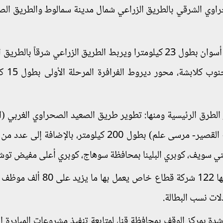
بط الطريق الصحراوي الشرقي بالطريق الزراعي شمال مدينة سمالوط والطريق ا
وتضمنت الافتتاحات أيضا محور كلابشة بمحافظة أسوان بطول 23 كيلومترا ويربط الطريق الزراعي شرقاً ب
الغربي والطـريق الصحراوي
لطرق الرئيسية ومنها: تطوير طريق الصعيد الصحراوي الغربي (ال
المنيا) بطول 230 كيلومترا، ازدواج طريق (سفاجا- القصير- مرسى علم) بطول 200 كيلومتر، بالإضا
 بني سويف، كوبري البلينا بمحافظة سوهاج، كوبري أعلى مفيض تو
ويشارك في تنفيذ مشروعات الطرق 125 شركة منها 122 شركة قطاع خاص يع
ات نسب البطالة.
دة بمركز الوقف بمحافظة قنا، لمتابعة تنفيذ مشروعات المبادرة ال