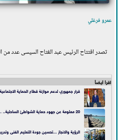
عمرو فرغلي
تصدر افتتاح الرئيس عبد الفتاح السيسى عدد من 
اقرأ أيضاً
قرار جمهوري لدعم موازنة قطاع الحماية الاجتماعية
20 معلومة عن جهود حماية الشواطئ الساحلية.. .صور
الرؤية والانجاز ...تحسين جودة التعليم الفنى وتدريب 94 ألف معلم على توظيف التكنولوجيا ومنظومة الامتحانات الإلكت