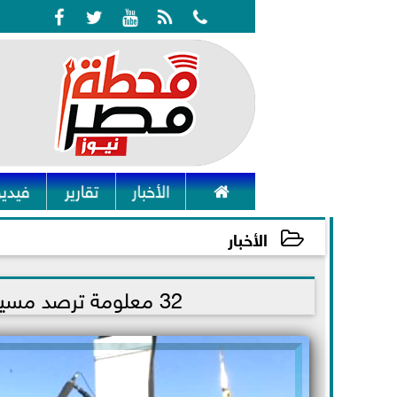






الأخبار
تقارير
فيديو
الأخبار
2021-12-30 10:14:30
32 معلومة ترصد مسيرة إنجازات السيسي لتنمية صعيد مصر