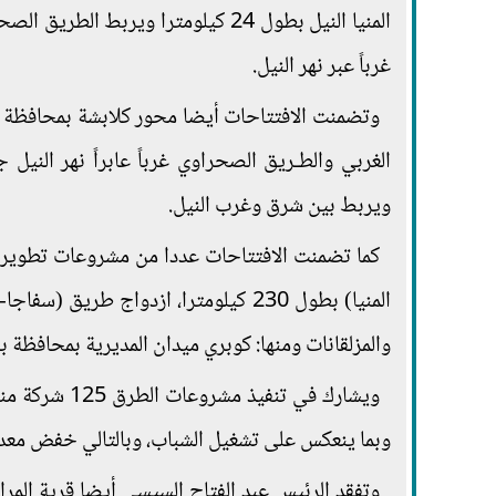
المنيا النيل بطول 24 كيلومترا وير
غرباً عبر نهر النيل.
ويربط بين شرق وغرب النيل.
كما تضمنت الافتتاحات عددا من مشروعات تطوير ا
والمزلقانات ومنها: كوبري میدان المديرية بمحافظة
وبما ينعكس على تشغيل الشباب، وبالتالي خفض معدل
وتفقد الرئيس عبد الفتاح السيسي أيضا قرية المراش