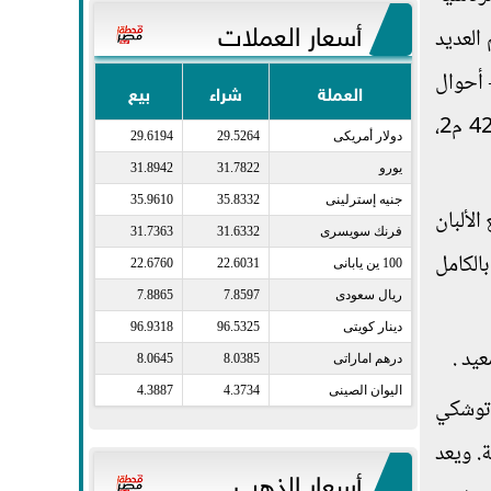
أسعار العملات
ذي يخدم 55 ألف نسمة، ويضم العديد
 أحوال
العملة
شراء
بيع
مدينة – وحدة محلية – مجلس محلي– مكتب بريد)، بالإضافة إلى استراحة للمواطنين، وتم إنشاؤه على مساحة 420 م2،
دولار أمريكى​
29.5264
29.6194
يورو​
31.7822
31.8942
جنيه إسترلينى​
35.8332
35.9610
لألبان
فرنك سويسرى​
31.6332
31.7363
ا بالكامل
100 ين يابانى​
22.6031
22.6760
ريال سعودى​
7.8597
7.8865
دينار كويتى​
96.5325
96.9318
يد .
درهم اماراتى​
8.0385
8.0645
اليوان الصينى​
4.3734
4.3887
 توشكي
. ويعد
أسعار الذهب