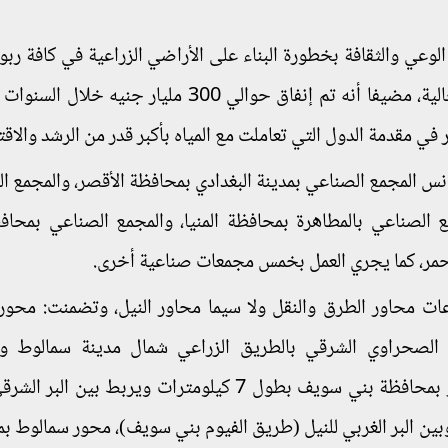
لوعي والثقافة بخطورة البناء على الأراضي الزراعية في كافة رب
وكذلك خطورة استمرار النمو السكاني بالمعدلات الحالية، مضيفا أنه تم إنفاق حوالي 300 مليار 
في مقدمة الدول التي تعاملت مع المياه بأكبر قدر من الرشد والاقت
انس المجمع الصناعي بمدينة البغدادي بمحافظة الأقصر، والمجمع ا
الصناعي بالمطاهرة بمحافظة المنيا، والمجمع الصناعي بمحافظ
لأحمر، كما يجري العمل بخمس مجمعات صناعية أخرى.
ات محاور الطرق والنقل ولا سيما محاور النيل، وتضمنت: محو
ا ويربط الطريق الصحراوي الشرقي بالطريق الزراعي شمال مدينة سمالوط 
الصحراوي غرباً عبر نهر النيل، ومحور عدلي منصور بمحافظة بني سويف بطول 7 كيلومترات ويربط بي
ن البر الغربي للنيل (طريق الفيوم بني سويف)، محور سمالوط ب