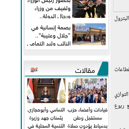
ولفيف من وزراء
ورجال الدولة..
لبترول
النائبان وليد التمامي ومحمد...
بصمة إنسانية في
”جلال وعتيبة”..
النائب وليد التمامي
والبروفيسور جمال شيحة يداويان...
مقالات
قطاعات
لتوازي
ع ربوع
قيادات وأعضاء حزب
التمامي وأبوحجازي
مستقبل وطن
يثمنان جهد وزيرة
بدمياط يؤدون صلاة
التنمية المحلية في