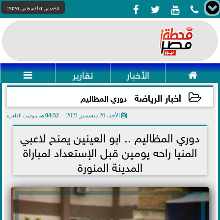




الخميس 6 أغسطس 2026

الأخبار
تقارير

أخبار الرياضة
دوري المظاليم
الأحد، 26 ديسمبر 2021
04:52 مـ
بتوقيت القاهرة
2021-12-26 16:52:36
دوري المظاليم .. ابو العينين يمنح لاعبي
المنيا راحه يومين قبل الإستعداد لمباراة
المدينة المنورة