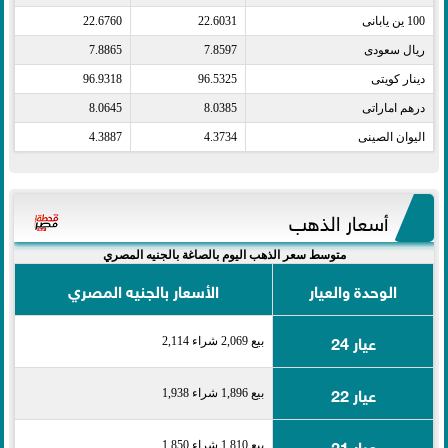
100 ين يابانى​
22.6031
22.6760
ريال سعودى​
7.8597
7.8865
دينار كويتى​
96.5325
96.9318
درهم اماراتى​
8.0385
8.0645
اليوان الصينى​
4.3734
4.3887
أسعار الذهب
متوسط سعر الذهب اليوم بالصاغة بالجنيه المصري
الوحدة والعيار
الأسعار بالجنيه المصري
عيار 24
بيع 2,069 شراء 2,114
عيار 22
بيع 1,896 شراء 1,938
عيار 21
بيع 1,810 شراء 1,850