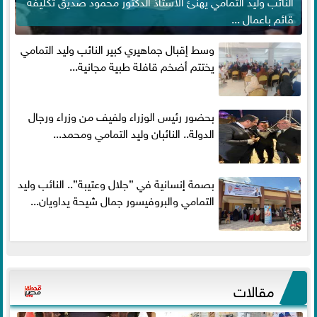
النائب وليد التمامي يهنئ الاستاذ الدكتور محمود صديق تكليفة
قائم باعمال ...
وسط إقبال جماهيري كبير النائب وليد التمامي
يختتم أضخم قافلة طبية مجانية...
بحضور رئيس الوزراء ولفيف من وزراء ورجال
الدولة.. النائبان وليد التمامي ومحمد...
بصمة إنسانية في ”جلال وعتيبة”.. النائب وليد
التمامي والبروفيسور جمال شيحة يداويان...
مقالات