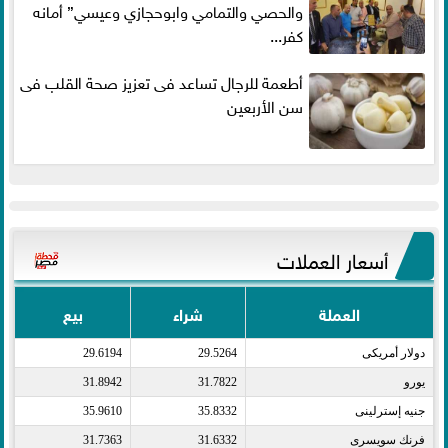
والحصي والتمامي وابوحجازي وعيسي” أمانه
كفر...
أطعمة للرجال تساعد فى تعزيز صحة القلب فى
سن الأربعين
أسعار العملات
العملة
شراء
بيع
دولار أمريكى​
29.5264
29.6194
يورو​
31.7822
31.8942
جنيه إسترلينى​
35.8332
35.9610
فرنك سويسرى​
31.6332
31.7363