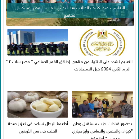
التعليم: حضور كثيف للطلاب بعد انتهاء إجازة عيد الفطر لاستكمال
المناهج
التعليم تشدد على الانتهاء من مناهج
إطلاق القمر الصناعي ” مصر سات ٢ ”
الترم الثاني 2024 قبل الامتحانات
بحضور قيادات حزب مستقبل وطن
أطعمة للرجال تساعد فى تعزيز صحة
”كيوان والحصي والتمامي وابوحجازي
القلب فى سن الأربعين
وعيسي” أمانه كفر...