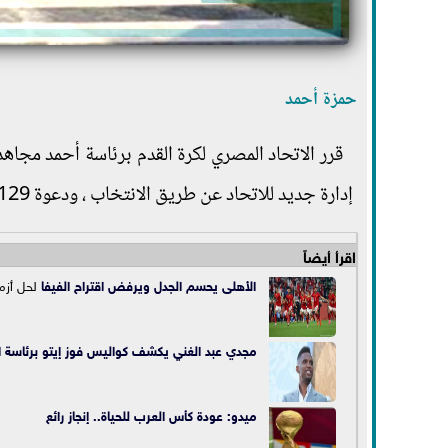
حمزة أحمد
إدارة جديد للاتحاد عن طريق الانتخاب ، ودعوة 129 ناديا لحضور الاجتماع تمثل الجمعية العمومية.
اقرأ أيضاً
الأهلى يحسم الجدل ويرفض اقتراح ال
فيفا
لحل أزمة
مجدي عبد الغني يكشف كواليس فوز إيتو برئاسة
ا
ميدو: عودة كأس العرب للحياة.. إنجاز رائع