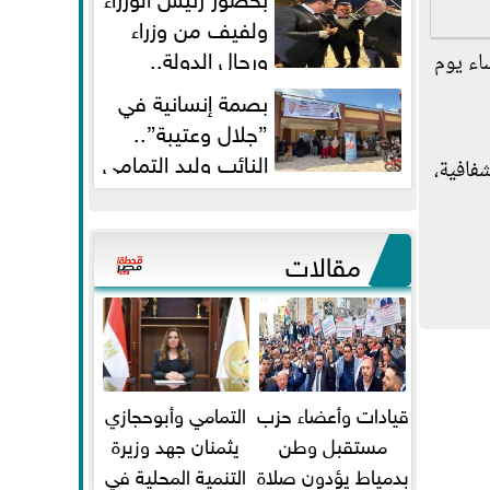
ولفيف من وزراء
ورجال الدولة..
ى الرابعة مساء يوم
النائبان وليد التمامي ومحمد...
بصمة إنسانية في
”جلال وعتيبة”..
النائب وليد التمامي
فافية،
والبروفيسور جمال شيحة يداويان...
مقالات
قيادات وأعضاء حزب
التمامي وأبوحجازي
مستقبل وطن
يثمنان جهد وزيرة
بدمياط يؤدون صلاة
التنمية المحلية في