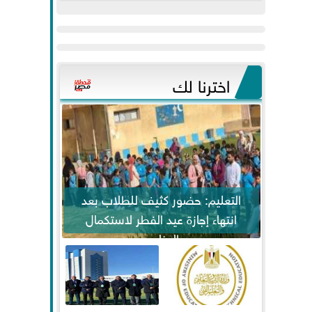
عيد
مواكبة خطوات
الفطر..ويحتشدون
الرئيس السيسي...
وسط آلاف...
اخترنا لك
التعليم: حضور كثيف للطلاب بعد
انتهاء إجازة عيد الفطر لاستكمال
المناهج