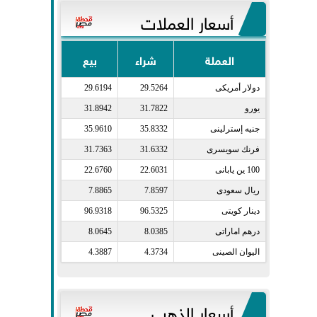
أسعار العملات
العملة
شراء
بيع
دولار أمريكى​
29.5264
29.6194
يورو​
31.7822
31.8942
جنيه إسترلينى​
35.8332
35.9610
فرنك سويسرى​
31.6332
31.7363
100 ين يابانى​
22.6031
22.6760
ريال سعودى​
7.8597
7.8865
دينار كويتى​
96.5325
96.9318
درهم اماراتى​
8.0385
8.0645
اليوان الصينى​
4.3734
4.3887
أسعار الذهب