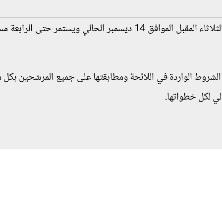
كما قرر الاتحاد فتح باب الترشيح للانتخابات يوم الثلاثاء المقبل الموافق 14 ديسمبر الحالي ويستمر حت
الشروط الواردة في اللائحة ومطابقتها على جميع المرشحين بكل ش
لي لكل خطواتها.