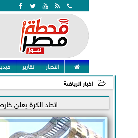






الأخبار
تقارير
فيديو
أخبار الرياضة
2021-12-12 21:53:05
اتحاد الكرة يعلن خار