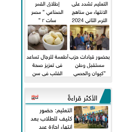
التعليم تشدد على
إطلاق القمر
الانتهاء من مناهج
الصناعي ” مصر
الترم الثاني 2024
سات ٢ ”
قبل الامتحانات
بحضور قيادات حزب
أطعمة للرجال تساعد
مستقبل وطن
فى تعزيز صحة
”كيوان والحصي
القلب فى سن
والتمامي وابوحجازي
الأربعين
وعيسي” أمانه كفر...
الأكثر قراءةً
التعليم: حضور
كثيف للطلاب بعد
انتهاء إجازة عيد