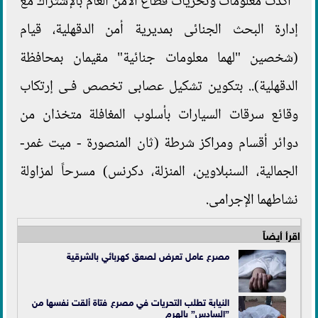
أكدت معلومات وتحريات قطاع الأمن العام بالإشتراك مع
إدارة البحث الجنائى بمديرية أمن الدقهلية، قيام
(شخصين "لهما معلومات جنائية" مقيمان بمحافظة
الدقهلية).. بتكوين تشكيل عصابى تخصص فـى إرتكاب
وقائع سرقات السيارات بأسلوب المغافلة متخذان من
دوائر أقسام ومراكز شرطة (ثان المنصورة - ميت غمر-
الجمالية، السنبلاوين، المنزلة، دكرنس) مسرحاً لمزاولة
نشاطهما الإجرامى.
اقرأ أيضاً
مصرع عامل تعرض لصعق كهربائي بالشرقية
النيابة تطلب التحريات في مصرع فتاة ألقت نفسها من
”السادس” بالهرم