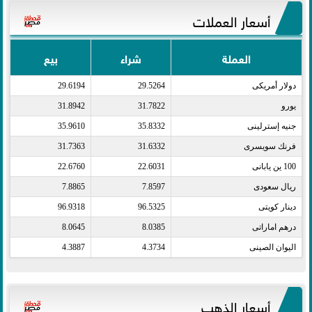
أسعار العملات
العملة
شراء
بيع
دولار أمريكى​
29.5264
29.6194
يورو​
31.7822
31.8942
جنيه إسترلينى​
35.8332
35.9610
فرنك سويسرى​
31.6332
31.7363
100 ين يابانى​
22.6031
22.6760
ريال سعودى​
7.8597
7.8865
دينار كويتى​
96.5325
96.9318
درهم اماراتى​
8.0385
8.0645
اليوان الصينى​
4.3734
4.3887
أسعار الذهب