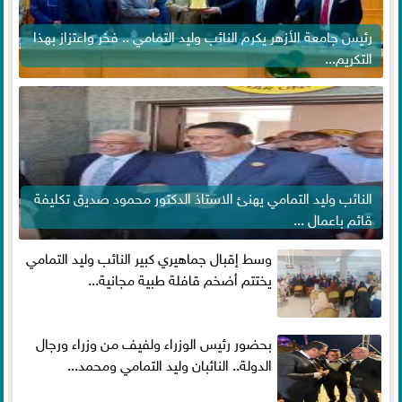
رئيس جامعة الأزهر يكرم النائب وليد التمامي .. فخر واعتزاز بهذا
التكريم...
النائب وليد التمامي يهنئ الاستاذ الدكتور محمود صديق تكليفة
قائم باعمال ...
وسط إقبال جماهيري كبير النائب وليد التمامي
يختتم أضخم قافلة طبية مجانية...
بحضور رئيس الوزراء ولفيف من وزراء ورجال
الدولة.. النائبان وليد التمامي ومحمد...