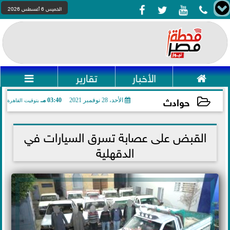




الخميس 6 أغسطس 2026

الأخبار
تقارير

حوادث
الأحد، 28 نوفمبر 2021
03:40 مـ
بتوقيت القاهرة
2021-11-28 15:40:03
القبض على عصابة تسرق السيارات في
الدقهلية