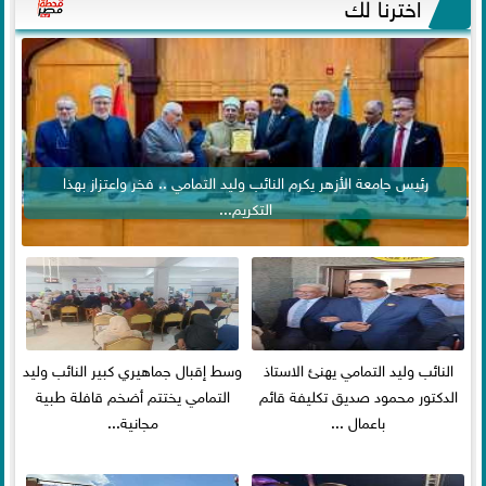
اخترنا لك
رئيس جامعة الأزهر يكرم النائب وليد التمامي .. فخر واعتزاز بهذا
التكريم...
النائب وليد التمامي يهنئ الاستاذ
وسط إقبال جماهيري كبير النائب وليد
الدكتور محمود صديق تكليفة قائم
التمامي يختتم أضخم قافلة طبية
باعمال ...
مجانية...