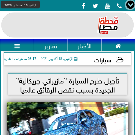




الإثنين 10 أغسطس 2026

الأخبار
تقارير

سيارات
الإثنين، 18 أكتوبر 2021
03:17 مـ
بتوقيت القاهرة
2021-10-18 15:17:25
تأجيل طرح السيارة ”مازيراتي جريكالية”
الجديدة بسبب نقص الرقائق عالميا