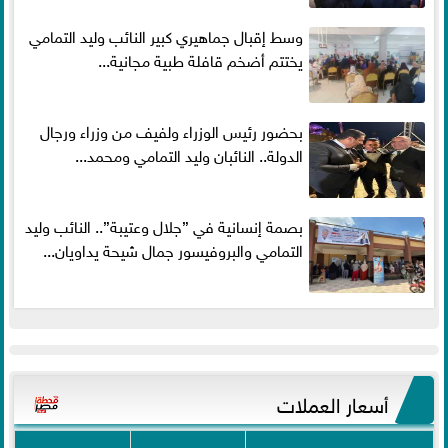
وسط إقبال جماهيري كبير النائب وليد التمامي
يختتم أضخم قافلة طبية مجانية...
بحضور رئيس الوزراء ولفيف من وزراء ورجال
الدولة.. النائبان وليد التمامي ومحمد...
بصمة إنسانية في ”جلال وعتيبة”.. النائب وليد
التمامي والبروفيسور جمال شيحة يداويان...
أسعار العملات