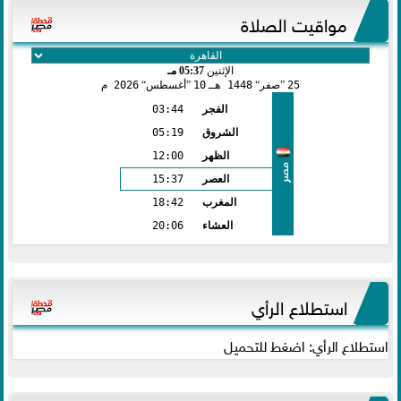
مواقيت الصلاة
الإثنين
05:37 مـ
25
صفر
1448 هـ
10
أغسطس
2026 م
الفجر
03:44
الشروق
05:19
الظهر
12:00
مصر
العصر
15:37
المغرب
18:42
العشاء
20:06
استطلاع الرأي
استطلاع الرأي: اضغط للتحميل