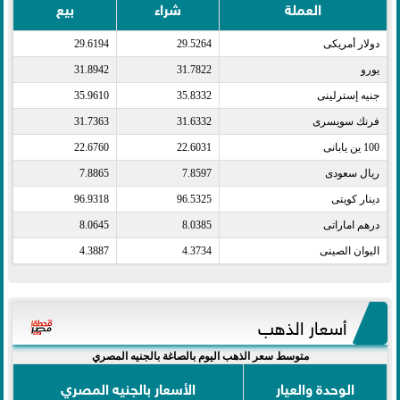
العملة
شراء
بيع
دولار أمريكى​
29.5264
29.6194
يورو​
31.7822
31.8942
جنيه إسترلينى​
35.8332
35.9610
فرنك سويسرى​
31.6332
31.7363
100 ين يابانى​
22.6031
22.6760
ريال سعودى​
7.8597
7.8865
دينار كويتى​
96.5325
96.9318
درهم اماراتى​
8.0385
8.0645
اليوان الصينى​
4.3734
4.3887
أسعار الذهب
متوسط سعر الذهب اليوم بالصاغة بالجنيه المصري
الوحدة والعيار
الأسعار بالجنيه المصري