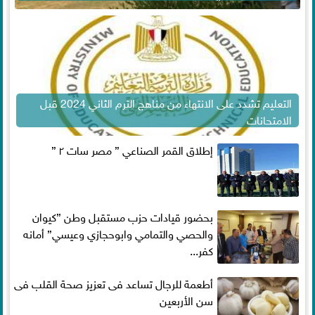
التعليم تشدد على الانتهاء من مناهج الترم الثاني 2024 قبل
الامتحانات
إطلاق القمر الصناعي ” مصر سات ٢ ”
بحضور قيادات حزب مستقبل وطن ”كيوان
والحصي والتمامي وابوحجازي وعيسي” أمانه
كفر...
أطعمة للرجال تساعد فى تعزيز صحة القلب فى
سن الأربعين