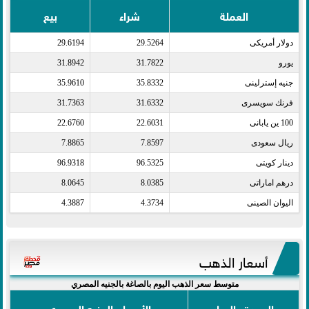
العملة
شراء
بيع
دولار أمريكى​
29.5264
29.6194
يورو​
31.7822
31.8942
جنيه إسترلينى​
35.8332
35.9610
فرنك سويسرى​
31.6332
31.7363
100 ين يابانى​
22.6031
22.6760
ريال سعودى​
7.8597
7.8865
دينار كويتى​
96.5325
96.9318
درهم اماراتى​
8.0385
8.0645
اليوان الصينى​
4.3734
4.3887
أسعار الذهب
متوسط سعر الذهب اليوم بالصاغة بالجنيه المصري
الوحدة والعيار
الأسعار بالجنيه المصري