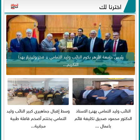
اخترنا لك
رئيس جامعة الأزهر يكرم النائب وليد التمامي .. فخر واعتزاز بهذا
التكريم...
النائب وليد التمامي يهنئ الاستاذ
وسط إقبال جماهيري كبير النائب وليد
الدكتور محمود صديق تكليفة قائم
التمامي يختتم أضخم قافلة طبية
باعمال ...
مجانية...