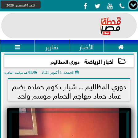




الأحد 9 أغسطس 2026

الأخبار
تقارير

أخبار الرياضة
دوري المظاليم
الجمعة، 1 أكتوبر 2021
01:06 مـ
بتوقيت القاهرة
2021-10-01 13:06:50
دوري المظاليم .. شباب كوم حماده يضم
عماد حماد مهاجم الحمام موسم واحد