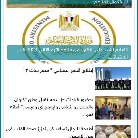
لاستكمال المناهج
التعليم تشدد على الانتهاء من مناهج الترم الثاني 2024 قبل
الامتحانات
إطلاق القمر الصناعي ” مصر سات ٢ ”
بحضور قيادات حزب مستقبل وطن ”كيوان
والحصي والتمامي وابوحجازي وعيسي” أمانه
كفر...
أطعمة للرجال تساعد فى تعزيز صحة القلب فى
سن الأربعين