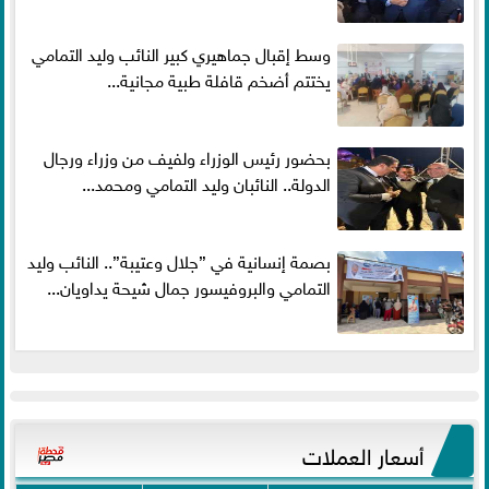
وسط إقبال جماهيري كبير النائب وليد التمامي
يختتم أضخم قافلة طبية مجانية...
بحضور رئيس الوزراء ولفيف من وزراء ورجال
الدولة.. النائبان وليد التمامي ومحمد...
بصمة إنسانية في ”جلال وعتيبة”.. النائب وليد
التمامي والبروفيسور جمال شيحة يداويان...
أسعار العملات