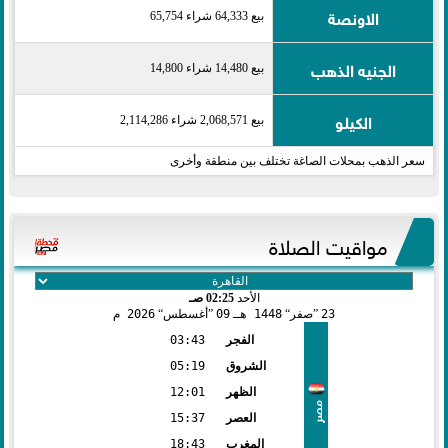
الاونصة
بيع 64,333 شراء 65,754
الجنيه الذهب
بيع 14,480 شراء 14,800
الكيلو
بيع 2,068,571 شراء 2,114,286
سعر الذهب بمحلات الصاغة تختلف بين منطقة وأخرى
مواقيت الصلاة
الأحد
02:25 صـ
23
صفر
1448 هـ
09
أغسطس
2026 م
الفجر
03:43
الشروق
05:19
الظهر
12:01
مصر
العصر
15:37
المغرب
18:43