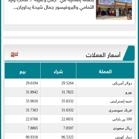
التمامي والبروفيسور جمال شيحة يداويان...
أسعار العملات
العملة
شراء
بيع
دولار أمريكى​
29.5264
29.6194
يورو​
31.7822
31.8942
جنيه إسترلينى​
35.8332
35.9610
فرنك سويسرى​
31.6332
31.7363
100 ين يابانى​
22.6031
22.6760
ريال سعودى​
7.8597
7.8865
دينار كويتى​
96.5325
96.9318