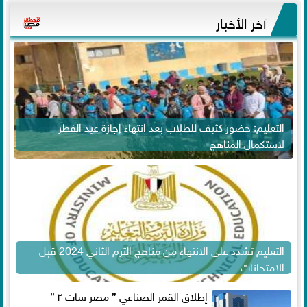
آخر الأخبار
التعليم: حضور كثيف للطلاب بعد انتهاء إجازة عيد الفطر
لاستكمال المناهج
التعليم تشدد على الانتهاء من مناهج الترم الثاني 2024 قبل
الامتحانات
إطلاق القمر الصناعي ” مصر سات ٢ ”