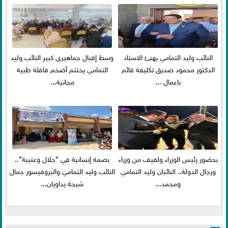
النائب وليد التمامي يهنئ الاستاذ
وسط إقبال جماهيري كبير النائب وليد
الدكتور محمود صديق تكليفة قائم
التمامي يختتم أضخم قافلة طبية
باعمال ...
مجانية...
بحضور رئيس الوزراء ولفيف من وزراء
بصمة إنسانية في ”جلال وعتيبة”..
ورجال الدولة.. النائبان وليد التمامي
النائب وليد التمامي والبروفيسور جمال
ومحمد...
شيحة يداويان...