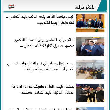
الأكثر قراءةً
رئيس جامعة الأزهر يكرم النائب وليد التمامي ..
فخر واعتزاز بهذا التكريم...
النائب وليد التمامي يهنئ الاستاذ الدكتور
محمود صديق تكليفة قائم باعمال ...
وسط إقبال جماهيري كبير النائب وليد التمامي
يختتم أضخم قافلة طبية مجانية...
بحضور رئيس الوزراء ولفيف من وزراء ورجال
الدولة.. النائبان وليد التمامي ومحمد...
بصمة إنسانية في ”جلال وعتيبة”.. النائب وليد