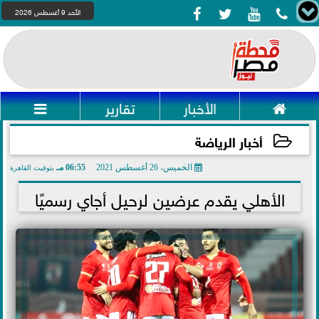




الأحد 9 أغسطس 2026

الأخبار
تقارير

أخبار الرياضة
الخميس، 26 أغسطس 2021
06:55 مـ
بتوقيت القاهرة
2021-08-26 18:55:54
الأهلي يقدم عرضين لرحيل أجاي رسميًا