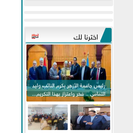
عيد
مواكبة خطوات
الفطر..ويحتشدون
الرئيس السيسي...
وسط آلاف...
اخترنا لك
رئيس جامعة الأزهر يكرم النائب وليد
التمامي .. فخر واعتزاز بهذا التكريم...