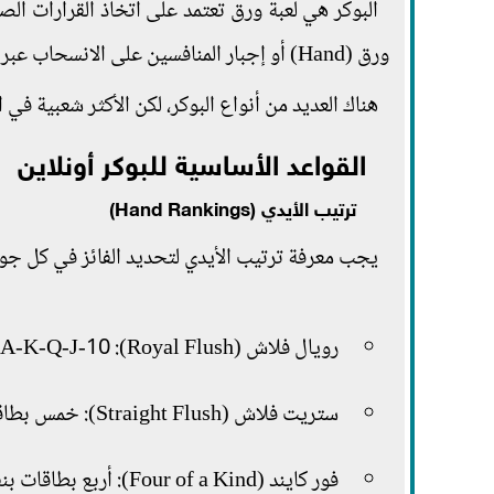
البوكر هي لعبة ورق تعتمد على اتخاذ القرارات الص
ورق (Hand) أو إجبار المنافسين على الانسحاب عبر الرهانات الذكية.
هناك العديد من أنواع البوكر، لكن الأكثر شعبية في البوكر أو
القواعد الأساسية للبوكر أونلاين
ترتيب الأيدي (Hand Rankings)
يجب معرفة ترتيب الأيدي لتحديد الفائز في كل جول
رويال فلاش (Royal Flush): A-K-Q-J-10 من نفس النوع.
ستريت فلاش (Straight Flush): خمس بطاقات متتالية من نفس النوع.
فور كايند (Four of a Kind): أربع بطاقات بنفس الرقم.