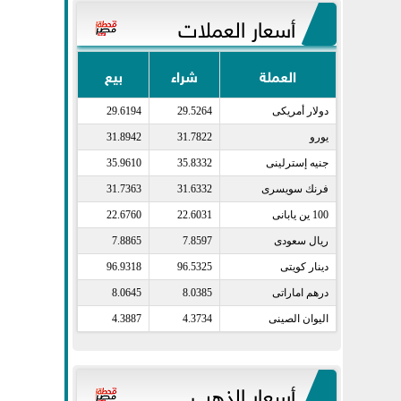
أسعار العملات
العملة
شراء
بيع
دولار أمريكى​
29.5264
29.6194
يورو​
31.7822
31.8942
جنيه إسترلينى​
35.8332
35.9610
فرنك سويسرى​
31.6332
31.7363
100 ين يابانى​
22.6031
22.6760
ريال سعودى​
7.8597
7.8865
دينار كويتى​
96.5325
96.9318
درهم اماراتى​
8.0385
8.0645
اليوان الصينى​
4.3734
4.3887
أسعار الذهب