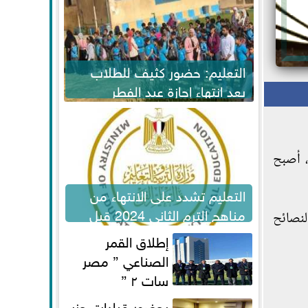
التعليم: حضور كثيف للطلاب
بعد انتهاء إجازة عيد الفطر
لاستكمال المناهج
، أصبح
التعليم تشدد على الانتهاء من
مناهج الترم الثاني 2024 قبل
لنصائح
الامتحانات
إطلاق القمر
الصناعي ” مصر
سات ٢ ”
بحضور قيادات حزب