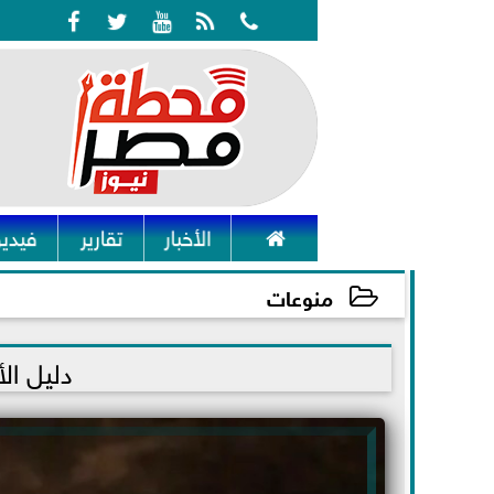






الأخبار
تقارير
فيديو
منوعات
2025-02-20 13:11:19
دليل الأ