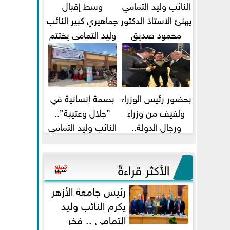
النائب وليد التمامي
وسط إقبال
يهنئ الاستاذ الدكتور
جماهيري كبير النائب
محمود صديق
وليد التمامي يختتم
تكليفة قائم باعمال
أضخم قافلة طبية
...
مجانية...
بحضور رئيس الوزراء
بصمة إنسانية في
ولفيف من وزراء
”جلال وعتيبة”..
ورجال الدولة..
النائب وليد التمامي
النائبان وليد التمامي
والبروفيسور جمال
ومحمد...
شيحة يداويان...
الأكثر قراءةً
رئيس جامعة الأزهر
يكرم النائب وليد
التمامي .. فخر