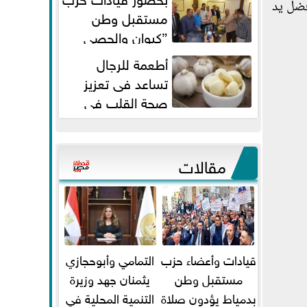
فضل يد
مستقبل وطن
”كيوان والحصي
والتمامي وابوحجازي وعيسي” أمانه
أطعمة للرجال
كفر...
تساعد فى تعزيز
صحة القلب فى
سن الأربعين
مقالات
قيادات وأعضاء حزب
التمامي وأبوحجازي
مستقبل وطن
يثمنان جهد وزيرة
بدمياط يؤدون صلاة
التنمية المحلية في