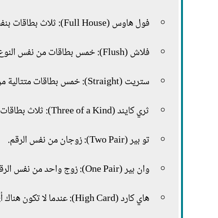
فول هاوس (Full House): ثلاث بطاقات بنفس الرقم + زوج.
فلاش (Flush): خمس بطاقات من نفس النوع، بغض النظر عن الترتيب.
ستريت (Straight): خمس بطاقات متتالية من أي نوع.
ثري كايند (Three of a Kind): ثلاث بطاقات بنفس الرقم.
تو بير (Two Pair): زوجان من نفس الرقم.
وان بير (One Pair): زوج واحد من نفس الرقم.
هاي كارد (High Card): عندما لا تكون هناك أي تركيبة من السابق، يتم تحديد الفائز بأعلى بطاقة.