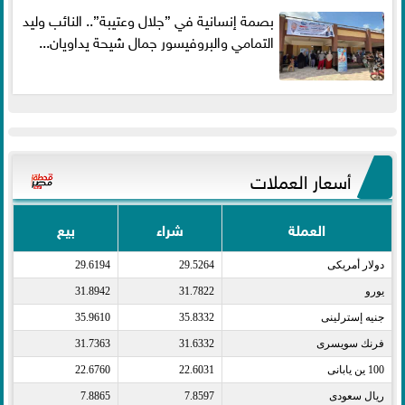
بصمة إنسانية في ”جلال وعتيبة”.. النائب وليد
التمامي والبروفيسور جمال شيحة يداويان...
أسعار العملات
العملة
شراء
بيع
دولار أمريكى​
29.5264
29.6194
يورو​
31.7822
31.8942
جنيه إسترلينى​
35.8332
35.9610
فرنك سويسرى​
31.6332
31.7363
100 ين يابانى​
22.6031
22.6760
ريال سعودى​
7.8597
7.8865