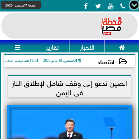




الجمعة 7 أغسطس 2026

الأخبار
تقارير

اقتصاد
الخميس، 18 مايو 2023
10:51 صـ
بتوقيت القاهرة
2023-05-18 10:51:47
الصين تدعو إلى وقف شامل لإطلاق النار
فى اليمن