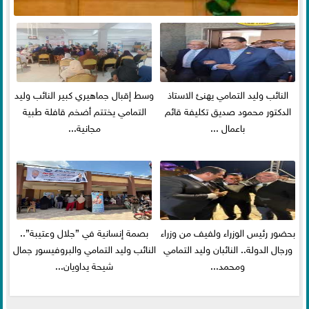
النائب وليد التمامي يهنئ الاستاذ
وسط إقبال جماهيري كبير النائب وليد
الدكتور محمود صديق تكليفة قائم
التمامي يختتم أضخم قافلة طبية
باعمال ...
مجانية...
بحضور رئيس الوزراء ولفيف من وزراء
بصمة إنسانية في ”جلال وعتيبة”..
ورجال الدولة.. النائبان وليد التمامي
النائب وليد التمامي والبروفيسور جمال
ومحمد...
شيحة يداويان...