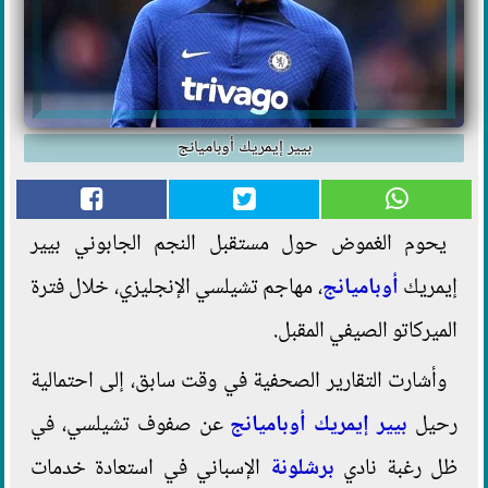
بيير إيمريك أوباميانج
يحوم الغموض حول مستقبل النجم الجابوني بيير
إيمريك
أوباميانج
، مهاجم تشيلسي الإنجليزي، خلال فترة
الميركاتو الصيفي المقبل.
وأشارت التقارير الصحفية في وقت سابق، إلى احتمالية
رحيل
بيير إيمريك أوباميانج
عن صفوف تشيلسي، في
ظل رغبة نادي
برشلونة
الإسباني في استعادة خدمات