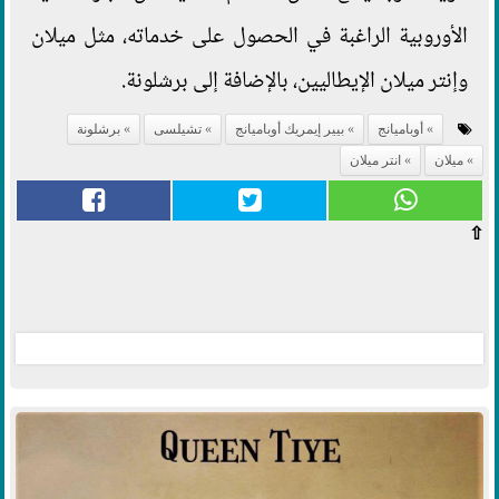
الأوروبية الراغبة في الحصول على خدماته، مثل ميلان
وإنتر ميلان الإيطاليين، بالإضافة إلى برشلونة.
أوباميانج
بيير إيمريك أوباميانج
تشيلسى
برشلونة
ميلان
انتر ميلان
⇧