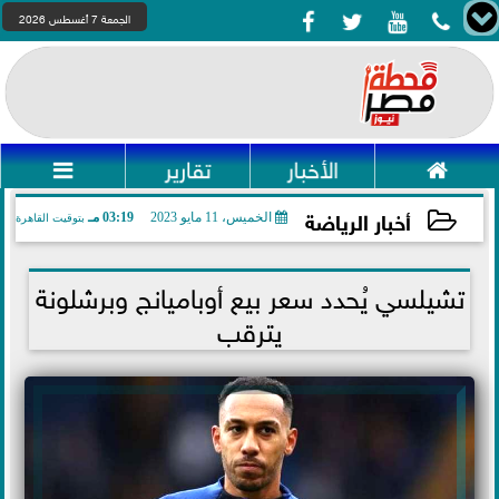




الجمعة 7 أغسطس 2026

الأخبار
تقارير

أخبار الرياضة
الخميس، 11 مايو 2023
03:19 مـ
بتوقيت القاهرة
2023-05-11 15:19:40
تشيلسي يُحدد سعر بيع أوباميانج وبرشلونة
يترقب