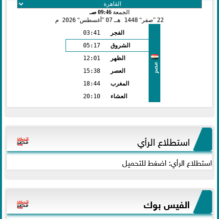
الجمعة
09:46 صـ
22
صفر
1448 هـ
07
أغسطس
2026 م
الفجر
03:41
الشروق
05:17
الظهر
12:01
مصر
العصر
15:38
المغرب
18:44
العشاء
20:10
استطلاع الرأي
استطلاع الرأي: اضغط للتحميل
الفيس بوك