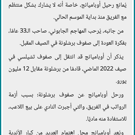
يُمانع رحيل أوباميانج، خاصة أنه لا يشارك بشكل منتظم
مع الفريق منذ بداية الموسم الحالي.
من جانبه، يُرحب المهاجم الجابوني، صاحب الـ33 عامًا،
بفكرة العودة إلى صفوف برشلونة في الصيف المقبل.
يذكر أن أوباميانج قد انتقل إلى صفوف تشيلسي في
صيف 2022 الماضي، قادمًا من برشلونة مقابل 12 مليون
يورو.
ورحل أوباميانج عن صفوف برشلونة؛ بسبب أزمة
الرواتب في الفريق، والتي أجبرت النادي على بيع اللاعب،
للاستفادة منه ماديًا.
ويُعد أوباميانج محل اهتمام العديد من كبار الأندية