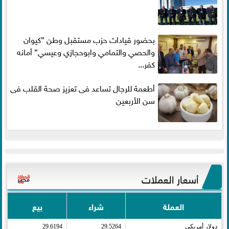
بحضور قيادات حزب مستقبل وطن ”كيوان
والحصي والتمامي وابوحجازي وعيسي” أمانه
كفر...
أطعمة للرجال تساعد فى تعزيز صحة القلب فى
سن الأربعين
أسعار العملات
العملة
شراء
بيع
دولار أمريكى​
29.5264
29.6194