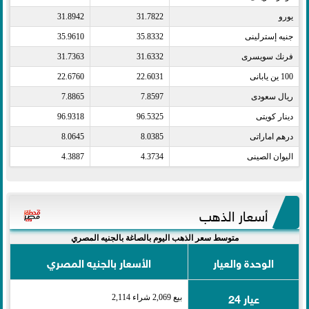
يورو​
31.7822
31.8942
جنيه إسترلينى​
35.8332
35.9610
فرنك سويسرى​
31.6332
31.7363
100 ين يابانى​
22.6031
22.6760
ريال سعودى​
7.8597
7.8865
دينار كويتى​
96.5325
96.9318
درهم اماراتى​
8.0385
8.0645
اليوان الصينى​
4.3734
4.3887
أسعار الذهب
متوسط سعر الذهب اليوم بالصاغة بالجنيه المصري
الوحدة والعيار
الأسعار بالجنيه المصري
عيار 24
بيع 2,069 شراء 2,114