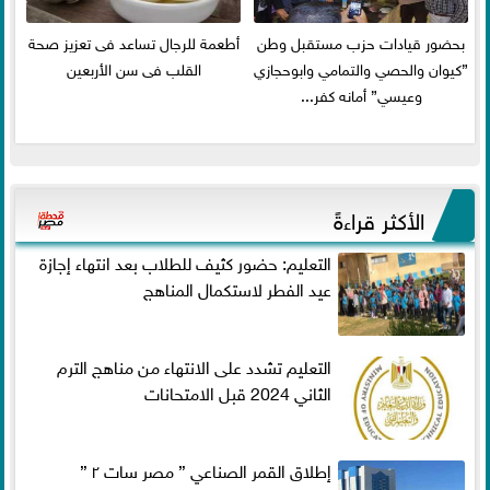
بحضور قيادات حزب مستقبل وطن
أطعمة للرجال تساعد فى تعزيز صحة
”كيوان والحصي والتمامي وابوحجازي
القلب فى سن الأربعين
وعيسي” أمانه كفر...
الأكثر قراءةً
التعليم: حضور كثيف للطلاب بعد انتهاء إجازة
عيد الفطر لاستكمال المناهج
التعليم تشدد على الانتهاء من مناهج الترم
الثاني 2024 قبل الامتحانات
إطلاق القمر الصناعي ” مصر سات ٢ ”