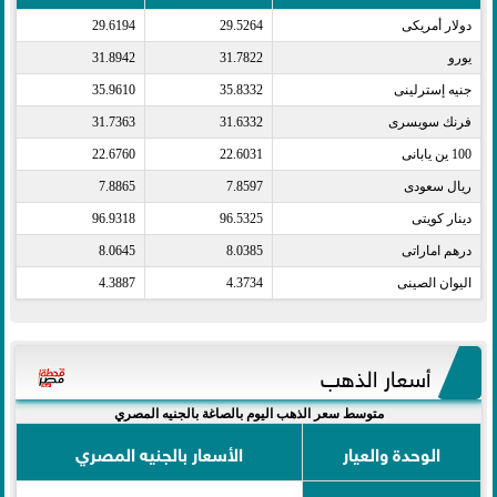
دولار أمريكى​
29.5264
29.6194
يورو​
31.7822
31.8942
جنيه إسترلينى​
35.8332
35.9610
فرنك سويسرى​
31.6332
31.7363
100 ين يابانى​
22.6031
22.6760
ريال سعودى​
7.8597
7.8865
دينار كويتى​
96.5325
96.9318
درهم اماراتى​
8.0385
8.0645
اليوان الصينى​
4.3734
4.3887
أسعار الذهب
متوسط سعر الذهب اليوم بالصاغة بالجنيه المصري
الوحدة والعيار
الأسعار بالجنيه المصري