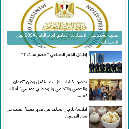
التعليم تشدد على الانتهاء من مناهج الترم الثاني 2024 قبل
الامتحانات
إطلاق القمر الصناعي ” مصر سات ٢ ”
بحضور قيادات حزب مستقبل وطن ”كيوان
والحصي والتمامي وابوحجازي وعيسي” أمانه
كفر...
أطعمة للرجال تساعد فى تعزيز صحة القلب فى
سن الأربعين