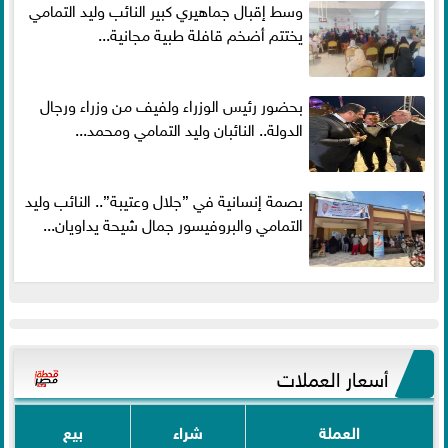
وسط إقبال جماهيري كبير النائب وليد التمامي
يختتم أضخم قافلة طبية مجانية...
بحضور رئيس الوزراء ولفيف من وزراء ورجال
الدولة.. النائبان وليد التمامي ومحمد...
بصمة إنسانية في ”جلال وعتيبة”.. النائب وليد
التمامي والبروفيسور جمال شيحة يداويان...
أسعار العملات
العملة
شراء
بيع