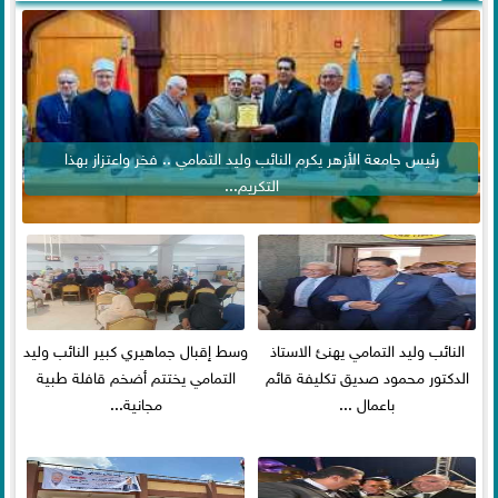
رئيس جامعة الأزهر يكرم النائب وليد التمامي .. فخر واعتزاز بهذا
التكريم...
النائب وليد التمامي يهنئ الاستاذ
وسط إقبال جماهيري كبير النائب وليد
الدكتور محمود صديق تكليفة قائم
التمامي يختتم أضخم قافلة طبية
باعمال ...
مجانية...