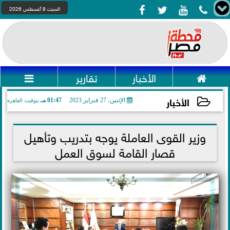




السبت 8 أغسطس 2026

الأخبار
تقارير

الأخبار
الإثنين، 27 فبراير 2023
01:47 مـ
بتوقيت القاهرة
2023-02-27 13:47:00
وزير القوى العاملة يوجه بتدريب وتأهيل
قصار القامة لسوق العمل