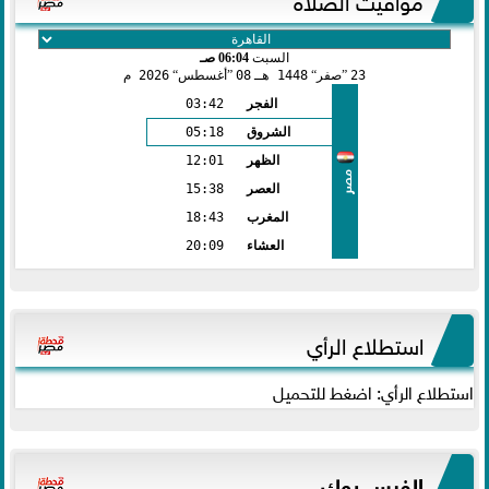
السبت
06:04 صـ
23
صفر
1448 هـ
08
أغسطس
2026 م
الفجر
03:42
الشروق
05:18
الظهر
12:01
مصر
العصر
15:38
المغرب
18:43
العشاء
20:09
استطلاع الرأي
استطلاع الرأي: اضغط للتحميل
الفيس بوك