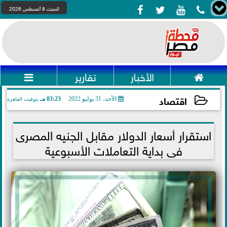




السبت 8 أغسطس 2026

الأخبار
تقارير

اقتصاد
الأحد، 31 يوليو 2022
03:23 مـ
بتوقيت القاهرة
2022-07-31 15:23:14
استقرار أسعار الدولار مقابل الجنيه المصرى
فى بداية التعاملات الأسبوعية