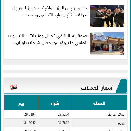
بحضور رئيس الوزراء ولفيف من وزراء ورجال
الدولة.. النائبان وليد التمامي ومحمد...
بصمة إنسانية في ”جلال وعتيبة”.. النائب وليد
التمامي والبروفيسور جمال شيحة يداويان...
أسعار العملات
العملة
شراء
بيع
دولار أمريكى​
29.5264
29.6194
يورو​
31.7822
31.8942