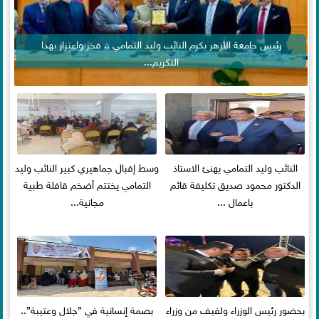
رئيس جامعة الأزهر يكرم النائب وليد التمامي .. فخر واعتزاز بهذا
التكريم...
النائب وليد التمامي يهنئ الاستاذ
وسط إقبال جماهيري كبير النائب وليد
الدكتور محمود صديق تكليفة قائم
التمامي يختتم أضخم قافلة طبية
باعمال ...
مجانية...
بحضور رئيس الوزراء ولفيف من وزراء
بصمة إنسانية في ”جلال وعتيبة”..