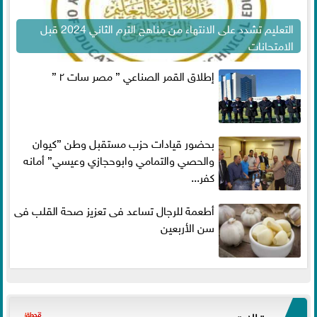
التعليم تشدد على الانتهاء من مناهج الترم الثاني 2024 قبل
الامتحانات
إطلاق القمر الصناعي ” مصر سات ٢ ”
بحضور قيادات حزب مستقبل وطن ”كيوان
والحصي والتمامي وابوحجازي وعيسي” أمانه
كفر...
أطعمة للرجال تساعد فى تعزيز صحة القلب فى
سن الأربعين
مقالات