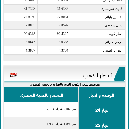
جنيه إسترلينى​
35.8332
35.9610
فرنك سويسرى​
31.6332
31.7363
100 ين يابانى​
22.6031
22.6760
ريال سعودى​
7.8597
7.8865
دينار كويتى​
96.5325
96.9318
درهم اماراتى​
8.0385
8.0645
اليوان الصينى​
4.3734
4.3887
أسعار الذهب
متوسط سعر الذهب اليوم بالصاغة بالجنيه المصري
الوحدة والعيار
الأسعار بالجنيه المصري
عيار 24
بيع 2,069 شراء 2,114
عيار 22
بيع 1,896 شراء 1,938