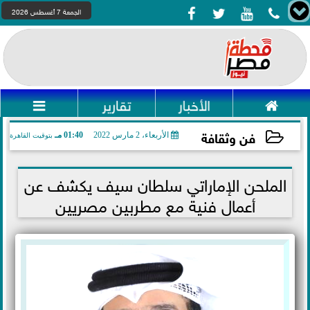




الجمعة 7 أغسطس 2026

الأخبار
تقارير

فن وثقافة
الأربعاء، 2 مارس 2022
01:40 مـ
بتوقيت القاهرة
2022-03-02 13:40:18
الملحن الإماراتي سلطان سيف يكشف عن
أعمال فنية مع مطربين مصريين