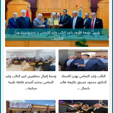
رئيس جامعة الأزهر يكرم النائب وليد التمامي .. فخر واعتزاز بهذا
التكريم...
النائب وليد التمامي يهنئ الاستاذ
وسط إقبال جماهيري كبير النائب وليد
الدكتور محمود صديق تكليفة قائم
التمامي يختتم أضخم قافلة طبية
باعمال ...
مجانية...