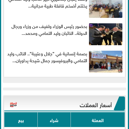
يختتم أضخم قافلة طبية مجانية...
بحضور رئيس الوزراء ولفيف من وزراء ورجال
الدولة.. النائبان وليد التمامي ومحمد...
بصمة إنسانية في ”جلال وعتيبة”.. النائب وليد
التمامي والبروفيسور جمال شيحة يداويان...
أسعار العملات
العملة
شراء
بيع