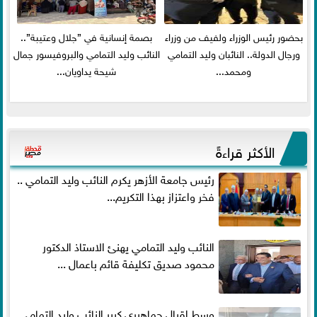
بحضور رئيس الوزراء ولفيف من وزراء
بصمة إنسانية في ”جلال وعتيبة”..
ورجال الدولة.. النائبان وليد التمامي
النائب وليد التمامي والبروفيسور جمال
ومحمد...
شيحة يداويان...
الأكثر قراءةً
رئيس جامعة الأزهر يكرم النائب وليد التمامي ..
فخر واعتزاز بهذا التكريم...
النائب وليد التمامي يهنئ الاستاذ الدكتور
محمود صديق تكليفة قائم باعمال ...
وسط إقبال جماهيري كبير النائب وليد التمامي