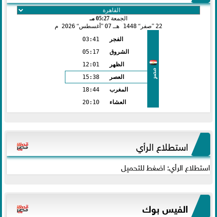
الجمعة
05:27 مـ
22
صفر
1448 هـ
07
أغسطس
2026 م
الفجر
03:41
الشروق
05:17
الظهر
12:01
مصر
العصر
15:38
المغرب
18:44
العشاء
20:10
استطلاع الرأي
استطلاع الرأي: اضغط للتحميل
الفيس بوك