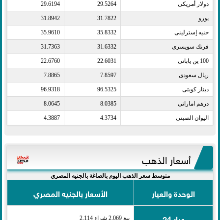
دولار أمريكى​
29.5264
29.6194
يورو​
31.7822
31.8942
جنيه إسترلينى​
35.8332
35.9610
فرنك سويسرى​
31.6332
31.7363
100 ين يابانى​
22.6031
22.6760
ريال سعودى​
7.8597
7.8865
دينار كويتى​
96.5325
96.9318
درهم اماراتى​
8.0385
8.0645
اليوان الصينى​
4.3734
4.3887
أسعار الذهب
متوسط سعر الذهب اليوم بالصاغة بالجنيه المصري
الوحدة والعيار
الأسعار بالجنيه المصري
عيار 24
بيع 2,069 شراء 2,114