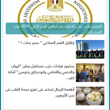
التعليم تشدد على الانتهاء من مناهج الترم الثاني 2024 قبل
الامتحانات
إطلاق القمر الصناعي ” مصر سات ٢ ”
بحضور قيادات حزب مستقبل وطن ”كيوان
والحصي والتمامي وابوحجازي وعيسي” أمانه
كفر...
أطعمة للرجال تساعد فى تعزيز صحة القلب فى
سن الأربعين