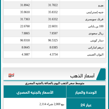
يورو​
31.7822
31.8942
جنيه إسترلينى​
35.8332
35.9610
فرنك سويسرى​
31.6332
31.7363
100 ين يابانى​
22.6031
22.6760
ريال سعودى​
7.8597
7.8865
دينار كويتى​
96.5325
96.9318
درهم اماراتى​
8.0385
8.0645
اليوان الصينى​
4.3734
4.3887
أسعار الذهب
متوسط سعر الذهب اليوم بالصاغة بالجنيه المصري
الوحدة والعيار
الأسعار بالجنيه المصري
عيار 24
بيع 2,069 شراء 2,114