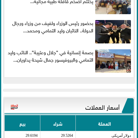
يختتم أضخم قافلة طبية مجانية...
بحضور رئيس الوزراء ولفيف من وزراء ورجال
الدولة.. النائبان وليد التمامي ومحمد...
بصمة إنسانية في ”جلال وعتيبة”.. النائب وليد
التمامي والبروفيسور جمال شيحة يداويان...
أسعار العملات
العملة
شراء
بيع
دولار أمريكى​
29.5264
29.6194