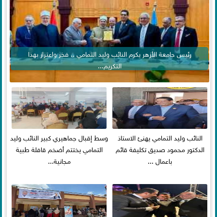
رئيس جامعة الأزهر يكرم النائب وليد التمامي .. فخر واعتزاز بهذا
التكريم...
النائب وليد التمامي يهنئ الاستاذ
وسط إقبال جماهيري كبير النائب وليد
الدكتور محمود صديق تكليفة قائم
التمامي يختتم أضخم قافلة طبية
باعمال ...
مجانية...