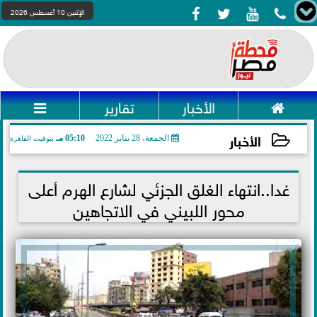




الإثنين 10 أغسطس 2026

الأخبار
تقارير

الأخبار
الجمعة، 28 يناير 2022
05:10 مـ
بتوقيت القاهرة
2022-01-28 17:10:27
غدا..انتهاء الغلق الجزئي لشارع الهرم أعلى
محور اللبيني في الاتجاهين