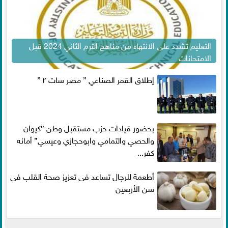
التعليم تشدد على الانتهاء من مناهج الترم الثاني 2024 قبل
الامتحانات
إطلاق القمر الصناعي ” مصر سات ٢ ”
بحضور قيادات حزب مستقبل وطن ”كيوان
والحصي والتمامي وابوحجازي وعيسي” أمانه
كفر...
أطعمة للرجال تساعد فى تعزيز صحة القلب فى
سن الأربعين