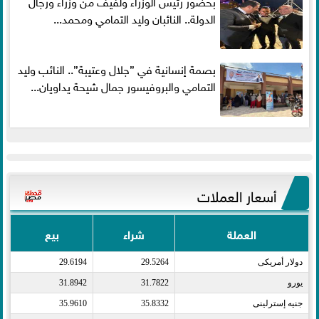
بحضور رئيس الوزراء ولفيف من وزراء ورجال
الدولة.. النائبان وليد التمامي ومحمد...
بصمة إنسانية في ”جلال وعتيبة”.. النائب وليد
التمامي والبروفيسور جمال شيحة يداويان...
أسعار العملات
العملة
شراء
بيع
دولار أمريكى​
29.5264
29.6194
يورو​
31.7822
31.8942
جنيه إسترلينى​
35.8332
35.9610