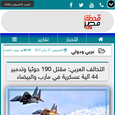




السبت 8 أغسطس 2026

الأخبار
تقارير

عربي ودولي
الخميس، 27 يناير 2022
06:59 مـ
بتوقيت القاهرة
2022-01-27 18:59:42
التحالف العربي: مقتل 190 حوثيا وتدمير
44 آلية عسكرية في مأرب والبيضاء