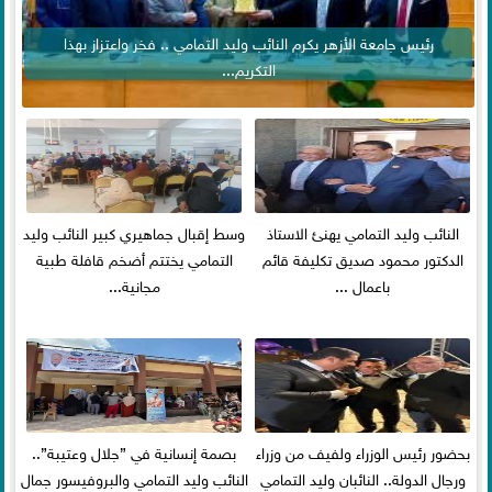
رئيس جامعة الأزهر يكرم النائب وليد التمامي .. فخر واعتزاز بهذا
التكريم...
النائب وليد التمامي يهنئ الاستاذ
وسط إقبال جماهيري كبير النائب وليد
الدكتور محمود صديق تكليفة قائم
التمامي يختتم أضخم قافلة طبية
باعمال ...
مجانية...
بحضور رئيس الوزراء ولفيف من وزراء
بصمة إنسانية في ”جلال وعتيبة”..
ورجال الدولة.. النائبان وليد التمامي
النائب وليد التمامي والبروفيسور جمال