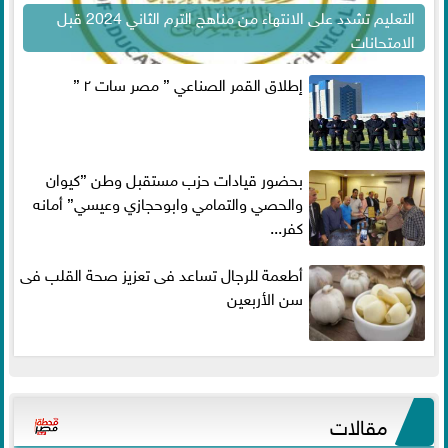
التعليم تشدد على الانتهاء من مناهج الترم الثاني 2024 قبل
الامتحانات
إطلاق القمر الصناعي ” مصر سات ٢ ”
بحضور قيادات حزب مستقبل وطن ”كيوان
والحصي والتمامي وابوحجازي وعيسي” أمانه
كفر...
أطعمة للرجال تساعد فى تعزيز صحة القلب فى
سن الأربعين
مقالات