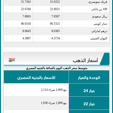
فرنك سويسرى​
31.6332
31.7363
100 ين يابانى​
22.6031
22.6760
ريال سعودى​
7.8597
7.8865
دينار كويتى​
96.5325
96.9318
درهم اماراتى​
8.0385
8.0645
اليوان الصينى​
4.3734
4.3887
أسعار الذهب
متوسط سعر الذهب اليوم بالصاغة بالجنيه المصري
الوحدة والعيار
الأسعار بالجنيه المصري
عيار 24
بيع 2,069 شراء 2,114
عيار 22
بيع 1,896 شراء 1,938