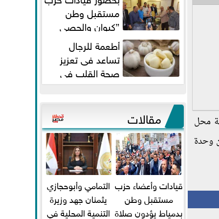
مستقبل وطن
”كيوان والحصي
والتمامي وابوحجازي وعيسي” أمانه
أطعمة للرجال
كفر...
تساعد فى تعزيز
صحة القلب فى
سن الأربعين
مقالات
ية محل
ن وحدة
قيادات وأعضاء حزب
التمامي وأبوحجازي
مستقبل وطن
يثمنان جهد وزيرة
بدمياط يؤدون صلاة
التنمية المحلية في