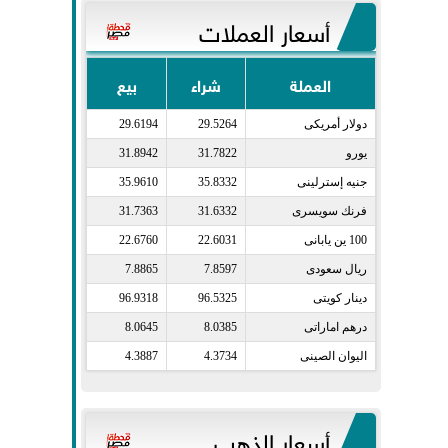
أسعار العملات
العملة
شراء
بيع
دولار أمريكى​
29.5264
29.6194
يورو​
31.7822
31.8942
جنيه إسترلينى​
35.8332
35.9610
فرنك سويسرى​
31.6332
31.7363
100 ين يابانى​
22.6031
22.6760
ريال سعودى​
7.8597
7.8865
دينار كويتى​
96.5325
96.9318
درهم اماراتى​
8.0385
8.0645
اليوان الصينى​
4.3734
4.3887
أسعار الذهب