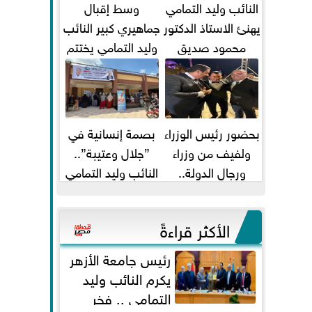
النائب وليد التمامي
وسط إقبال
يهنئ الاستاذ الدكتور
جماهيري كبير النائب
محمود صديق
وليد التمامي يختتم
تكليفة قائم باعمال
أضخم قافلة طبية
...
مجانية...
بحضور رئيس الوزراء
بصمة إنسانية في
ولفيف من وزراء
”جلال وعتيبة”..
ورجال الدولة..
النائب وليد التمامي
النائبان وليد التمامي
والبروفيسور جمال
ومحمد...
شيحة يداويان...
الأكثر قراءةً
رئيس جامعة الأزهر
يكرم النائب وليد
التمامي .. فخر