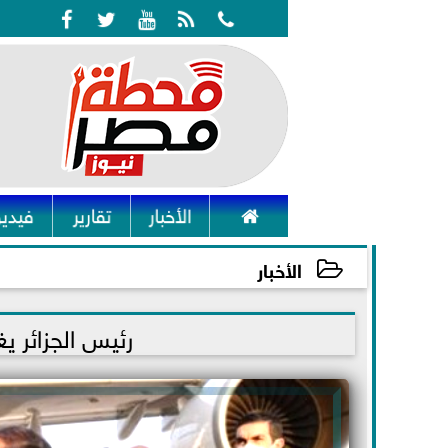






الأخبار
تقارير
فيديو
الأخبار
2022-01-25 18:26:48
رئيس الجزائر ي