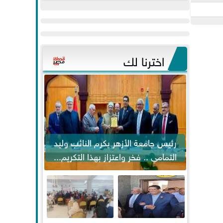
عيد
مواكبة خطوات
الفطر..ويحتشدون
الرئيس السيسي...
وسط آلاف...
اخترنا لك
رئيس جامعة الأزهر يكرم النائب وليد
التمامي .. فخر واعتزاز بهذا التكريم...