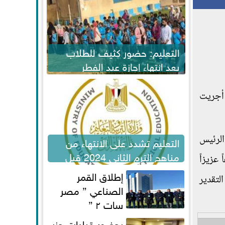
التعليم: حضور كثيف للطلاب
بعد انتهاء إجازة عيد الفطر
لاستكمال المناهج
 أجريت
الرئيس
التعليم تشدد على الانتهاء من
مناهج الترم الثاني 2024 قبل
عزيزاً
الامتحانات
إطلاق القمر
لتقدير
الصناعي ” مصر
سات ٢ ”
بحضور قيادات حزب